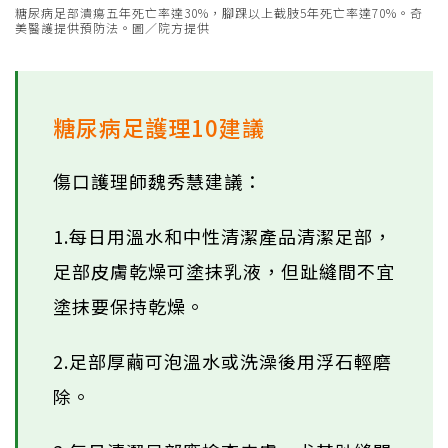
糖尿病足部潰瘍五年死亡率達30%，腳踝以上截肢5年死亡率達70%。奇
美醫護提供預防法。圖／院方提供
糖尿病足護理10建議
傷口護理師魏秀慧建議：
1.每日用溫水和中性清潔產品清潔足部，
足部皮膚乾燥可塗抹乳液，但趾縫間不宜
塗抹要保持乾燥。
2.足部厚繭可泡溫水或洗澡後用浮石輕磨
除。