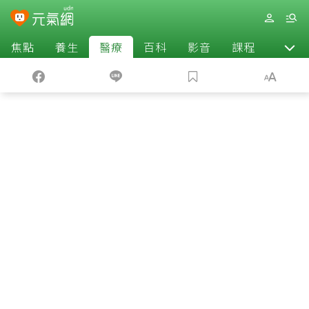
焦點
養生
醫療
百科
影音
課程
退休