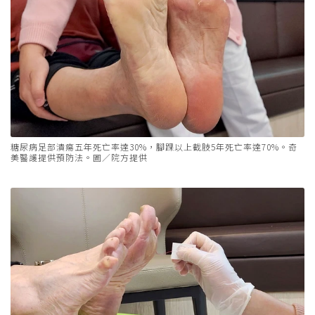
糖尿病足部潰瘍五年死亡率達30%，腳踝以上截肢5年死亡率達70%。奇
美醫護提供預防法。圖／院方提供