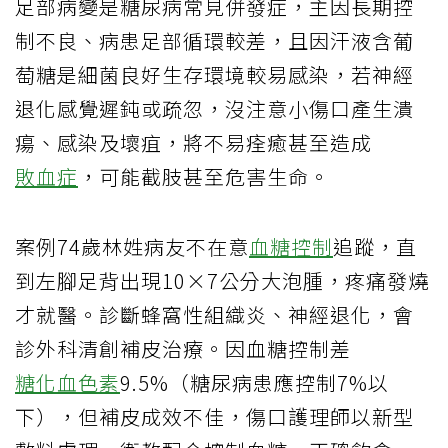
足部病變是糖尿病常見併發症，主因長期控
制不良、病患足部循環較差，且因汗液含葡
萄糖是細菌良好生存環境較易感染，若神經
退化感覺遲鈍或疏忽，沒注意小傷口產生潰
瘍、感染及壞疽，將不易痊癒甚至造成
敗血症
，可能截肢甚至危害生命。
案例74歲林姓病友不在意
血糖控制
追蹤，直
到左腳足背出現10×7公分大泡腫，疼痛發燒
才就醫。診斷蜂窩性組織炎、神經退化，會
診外科清創補皮治療。因血糖控制差
糖化血色素
9.5%（糖尿病患應控制7%以
下），但補皮成效不佳，傷口護理師以新型