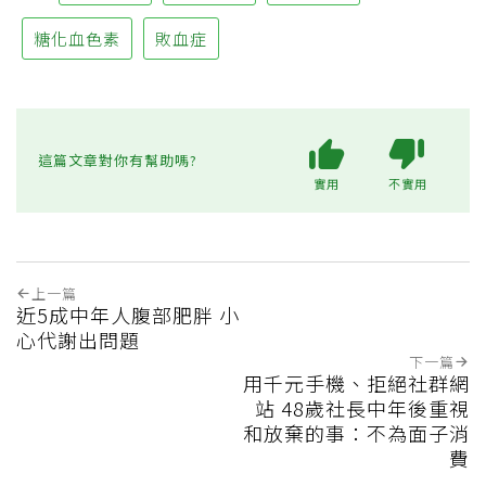
糖化血色素
敗血症
這篇文章對你有幫助嗎?
實用
不實用
上一篇
近5成中年人腹部肥胖 小
心代謝出問題
下一篇
用千元手機、拒絕社群網
站 48歲社長中年後重視
和放棄的事：不為面子消
費