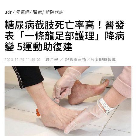
udn
/
元氣網
/
醫療
/
新陳代謝
糖尿病截肢死亡率高！醫發
表「一條龍足部護理」降病
變 5運動助復建
聯合報 ／ 記者周宗禎／台南即時報導
2023-12-29 11:49:02