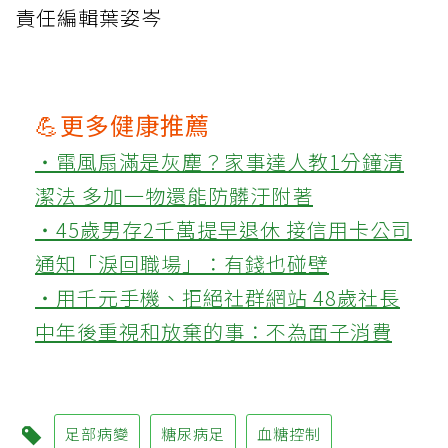
責任編輯葉姿岑
💪更多健康推薦
‧電風扇滿是灰塵？家事達人教1分鐘清
潔法 多加一物還能防髒汙附著
‧45歲男存2千萬提早退休 接信用卡公司
通知「淚回職場」：有錢也碰壁
‧用千元手機、拒絕社群網站 48歲社長
中年後重視和放棄的事：不為面子消費
足部病變
糖尿病足
血糖控制