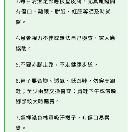
3.每日清潔足部應檢查皮膚，尤其趾縫間
有傷口、雞眼、胼胝、紅腫等須及時就
醫。
4.患者視力不佳或無法自己檢查，家人應
協助。
5.不要赤腳走路，不走健康步道。
6.鞋子要合腳、透氣、低跟鞋，勿穿高跟
鞋；至少兩雙交換替穿；買鞋下午或傍晚
腳部較大時購買。
7.選擇淺色棉質吸汗襪子，有傷口易察
覺。