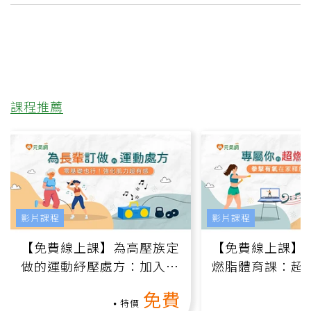
課程推薦
影片課程
影片課程
【免費線上課】為高壓族定
【免費線上課】
做的運動紓壓處方：加入行
燃脂體育課：超
動、增肌、互動元素，0基
氧」高壓族在家
免費
礎也能做！
負擔
特價