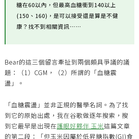
糖在60以內，但最高血糖衝到140以上
(150、160)，是可以接受還是算是不健
康？找不到相關資訊……
Bear的這三個留言牽扯到兩個頗具爭議的議
題：（1）CGM，（2）所謂的「血糖震
盪」。
「血糖震盪」並非正規的醫學名詞。為了找
到它的原始出處，我在谷歌做逐年搜索，搜
到它最早是出現在
護眼好夥伴 玉米
這篇文章
的第二段：「但玉米因屬於低昇糖指數(GI)食