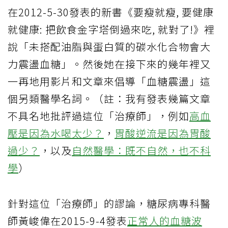
在2012-5-30發表的新書《要瘦就瘦, 要健康
就健康: 把飲食金字塔倒過來吃, 就對了!》裡
說「未搭配油脂與蛋白質的碳水化合物會大
力震盪血糖」。然後她在接下來的幾年裡又
一再地用影片和文章來倡導「血糖震盪」這
個另類醫學名詞。（註：我有發表幾篇文章
不具名地批評過這位「治療師」，例如
高血
壓是因為水喝太少？
，
胃酸逆流是因為胃酸
過少？
，以及
自然醫學：既不自然，也不科
學
）
針對這位「治療師」的謬論，糖尿病專科醫
師黃峻偉在2015-9-4發表
正常人的血糖波