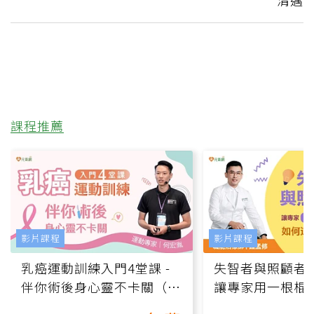
清邁
課程推薦
影片課程
影片課程
乳癌運動訓練入門4堂課 -
失智者與照顧者
伴你術後身心靈不卡關（線
讓專家用一根棍
上影音課）
何逆轉退化大腦