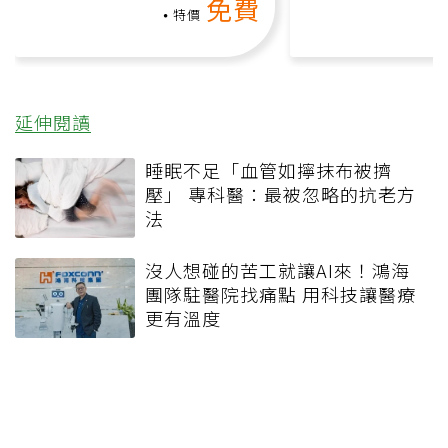
免費
課）
特價
延伸閱讀
睡眠不足「血管如擰抹布被擠
壓」 專科醫：最被忽略的抗老方
法
沒人想碰的苦工就讓AI來！鴻海
團隊駐醫院找痛點 用科技讓醫療
更有溫度