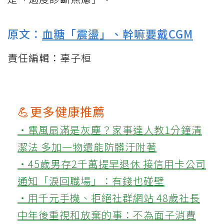
原文：
血糖「震盪」、幹嘛要戴CGM
責任編輯：辜子桓
💪更多健康推薦
‧電風扇滿是灰塵？家事達人教1分鐘清
潔法 多加一物還能防髒汙附著
‧45歲男存2千萬提早退休 接信用卡公司
通知「淚回職場」：有錢也碰壁
‧用千元手機、拒絕社群網站 48歲社長
中年後重視和放棄的事：不為面子消費