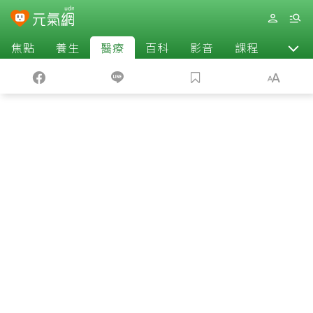
焦點
養生
醫療
百科
影音
課程
退休