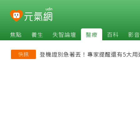
焦點
養生
失智論壇
醫療
百科
影音
登機證別急著丟！專家提醒還有5大用
快訊