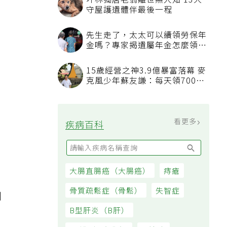
坪林獨居老翁離世無人知 13犬
，
守屋護遺體伴最後一程
先生走了，太太可以續領勞保年
金嗎？專家揭遺屬年金怎麼領，
看順位還要看資格
15歲經營之神3.9億暴富落幕 麥
克風少年蘇友謙：每天領700元
過日子
白
看更多
疾病百科
大腸直腸癌（大腸癌）
痔瘡
體
骨質疏鬆症（骨鬆）
失智症
利
B型肝炎（B肝）