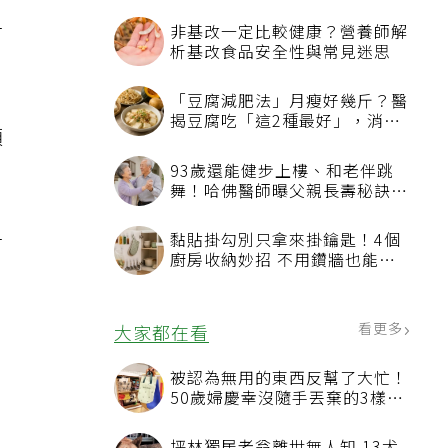
才
非基改一定比較健康？營養師解
析基改食品安全性與常見迷思
「豆腐減肥法」月瘦好幾斤？醫
揭豆腐吃「這2種最好」，消脹
預
氣有妙招
93歲還能健步上樓、和老伴跳
舞！哈佛醫師曝父親長壽秘訣：
沒吃保健品也不追養生潮
才
黏貼掛勾別只拿來掛鑰匙！4個
廚房收納妙招 不用鑽牆也能省
空間
島
看更多
大家都在看
被認為無用的東西反幫了大忙！
50歲婦慶幸沒隨手丟棄的3樣物
，
品