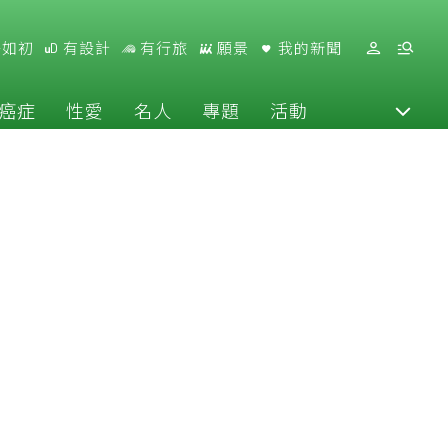
好如初
有設計
有行旅
願景
我的新聞
癌症
性愛
名人
專題
活動