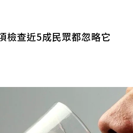
項檢查近5成民眾都忽略它