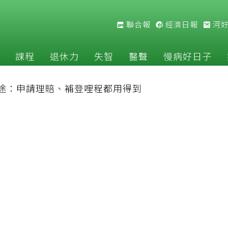
聯合報
經濟日報
河
課程
退休力
失智
醫聲
慢病好日子
途：申請理賠、補登哩程都用得到