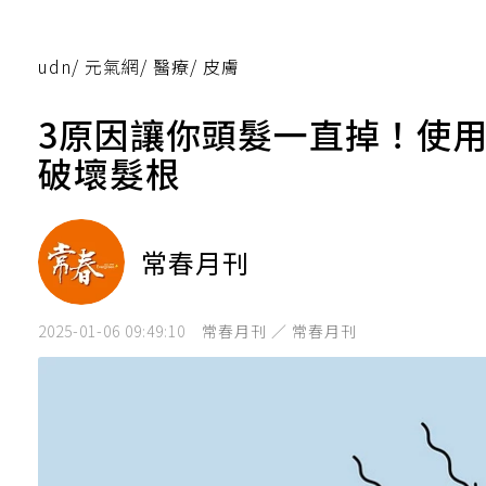
udn
/
元氣網
/
醫療
/
皮膚
3原因讓你頭髮一直掉！使
破壞髮根
常春月刊
2025-01-06 09:49:10
常春月刊 ／ 常春月刊