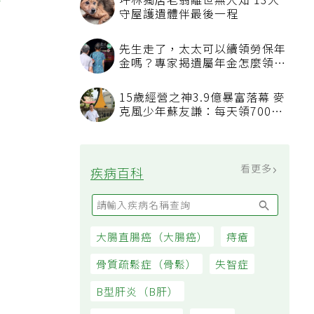
列
坪林獨居老翁離世無人知 13犬
守屋護遺體伴最後一程
先生走了，太太可以續領勞保年
金嗎？專家揭遺屬年金怎麼領，
看順位還要看資格
15歲經營之神3.9億暴富落幕 麥
克風少年蘇友謙：每天領700元
過日子
看更多
疾病百科
大腸直腸癌（大腸癌）
痔瘡
骨質疏鬆症（骨鬆）
失智症
B型肝炎（B肝）