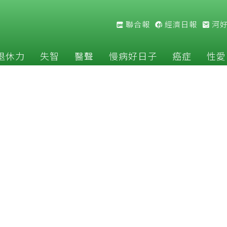
聯合報
經濟日報
河
退休力
失智
醫聲
慢病好日子
癌症
性愛