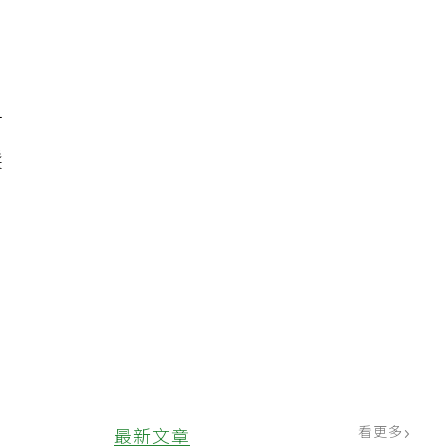
打
髮
，
看更多
最新文章