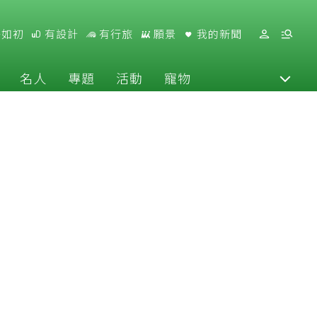
好如初
有設計
有行旅
願景
我的新聞
名人
專題
活動
寵物