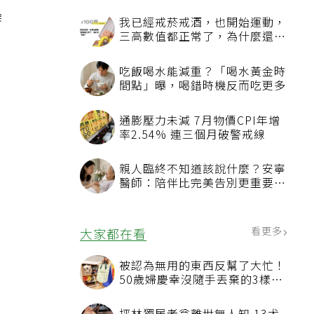
燥
我已經戒菸戒酒，也開始運動，
三高數值都正常了，為什麼還不
能停藥？
吃飯喝水能減重？「喝水黃金時
間點」曝，喝錯時機反而吃更多
通膨壓力未減 7月物價CPI年增
率2.54% 連三個月破警戒線
親人臨終不知道該說什麼？安寧
醫師：陪伴比完美告別更重要，
4句話值得及早說出口
看更多
大家都在看
被認為無用的東西反幫了大忙！
50歲婦慶幸沒隨手丟棄的3樣物
品