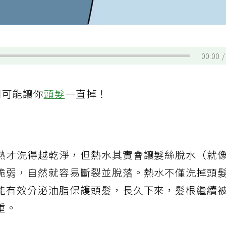
00:00
因可能讓你
頭髮
一直掉！
熱才洗得越乾淨，但熱水其實會讓髮絲脫水（就
脆弱，自然就容易斷裂並脫落。熱水不僅洗掉頭
能有效分泌油脂保護頭髮，長久下來，髮根繼續
重。