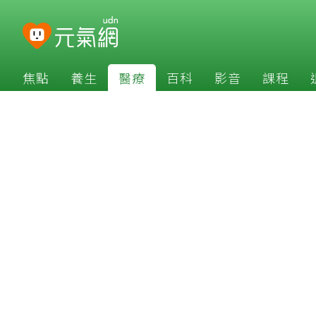
焦點
養生
醫療
百科
影音
課程