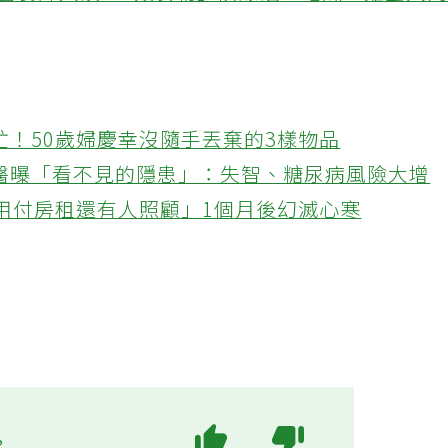
 營養師大讚「6類食物」防爆油：地瓜、雞蛋入
忙！50歲婦慶幸沒隨手丟棄的3樣物品
醫曝「看不見的隱患」：失智、糖尿病風險大增
不用付房租還有人照顧」1個月後幻滅心寒