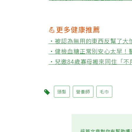
·
每天洗頭，頭髮還是狂出油？
💪更多健康推薦
‧被認為無用的東西反幫了大
‧健檢血糖正常別安心太早！
‧兒邀84歲寡母搬來同住「
頭髮
營養師
毛巾