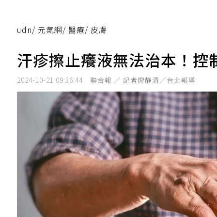
udn
/
元氣網
/
醫療
/
皮膚
汗疹擦止癢液無法治本！控
2024-10-21 09:36:44
聯合報 ／ 記者廖靜清／台北報導