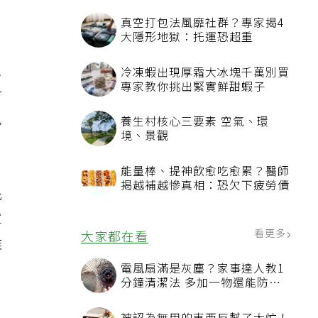
只
對
免
先
蕈
雜