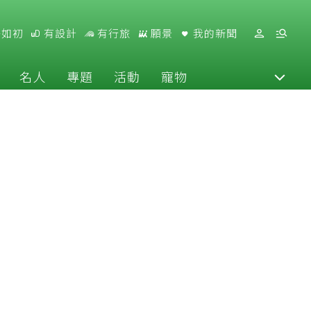
好如初
有設計
有行旅
願景
我的新聞
名人
專題
活動
寵物