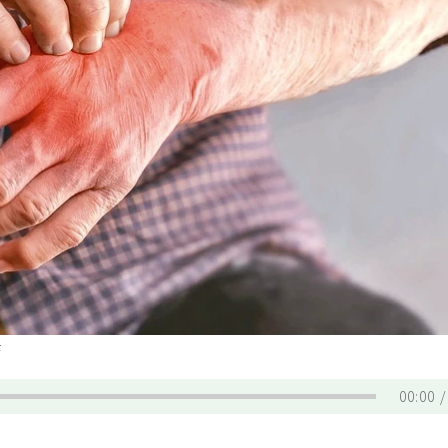
F
00:00