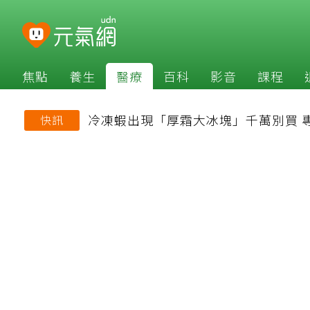
焦點
養生
醫療
百科
影音
課程
冷凍蝦出現「厚霜大冰塊」千萬別買 
快訊