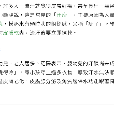
，許多人一流汗就覺得皮膚好癢，甚至長出一顆
師羅陽說，這是常見的「
汗疹
」，主要原因為大
應
，摸起來有顆粒狀的粗糙感，又稱「痱子」。
持
皮膚乾
爽，流汗後要立即擦乾。
疹
幼兒、老人居多。羅陽表示，嬰幼兒的汗腺尚未
覺得冷」，讓小孩穿上過多衣物，導致汗水無法
是皮膚老化，皮脂腺分泌及角質層保水功能跟著