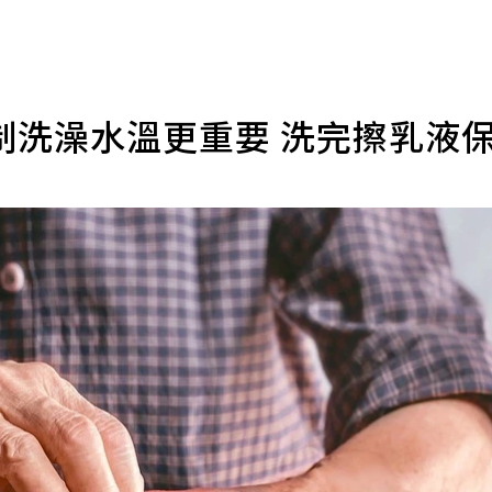
制洗澡水溫更重要 洗完擦乳液