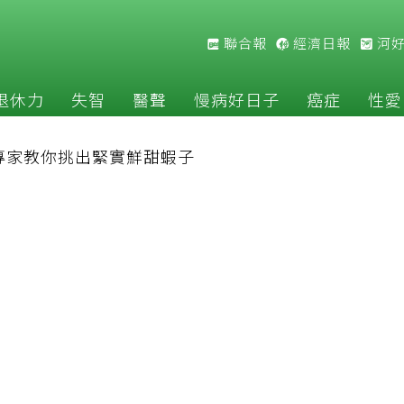
聯合報
經濟日報
河
退休力
失智
醫聲
慢病好日子
癌症
性愛
專家教你挑出緊實鮮甜蝦子