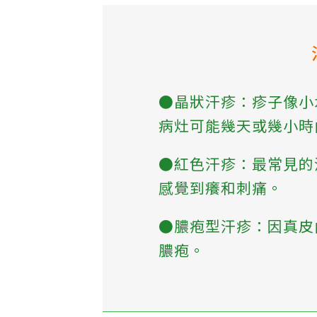
●晶狀汗疹：疹子像小
病灶可能幾天或幾小時
●紅色汗疹：最常見的
感覺到癢和刺痛。
●膿疱型汗疹：因真皮
膿疱。