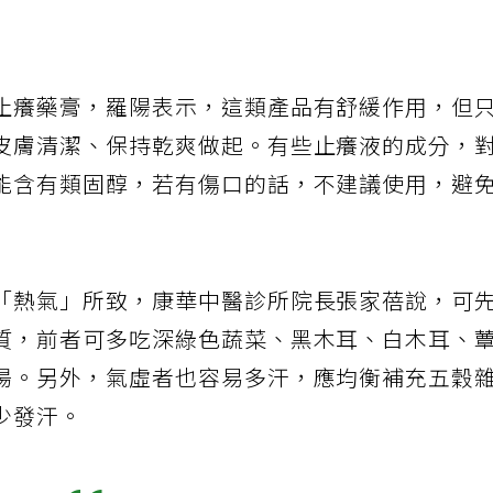
用
止癢藥膏，羅陽表示，這類產品有舒緩作用，但
皮膚清潔、保持乾爽做起。有些止癢液的成分，
能含有類固醇，若有傷口的話，不建議使用，避
「熱氣」所致，康華中醫診所院長張家蓓說，可
質，前者可多吃深綠色蔬菜、黑木耳、白木耳、
湯。另外，氣虛者也容易多汗，應均衡補充五穀
少發汗。