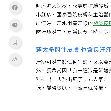
時序進入深秋，秋老虎持續發威
小紅疹。國泰醫院皮膚科主治醫
出汗時，汗水阻塞汗腺的
發炎反
防汗疹發生，建議民眾平時宜保
穿太多悶住皮膚 也會長汗
汗疹可發生於任何年齡，又以嬰
熟，長輩常因「有一種冷是阿嬤
利排出，悶熱出疹子；老人家則
低，變得敏感、一流汗就發癢。