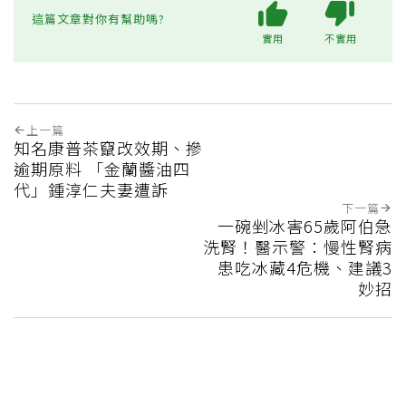
這篇文章對你有幫助嗎?
實用
不實用
上一篇
知名康普茶竄改效期、摻
逾期原料 「金蘭醬油四
代」鍾淳仁夫妻遭訴
下一篇
一碗剉冰害65歲阿伯急
洗腎！醫示警：慢性腎病
患吃冰藏4危機、建議3
妙招