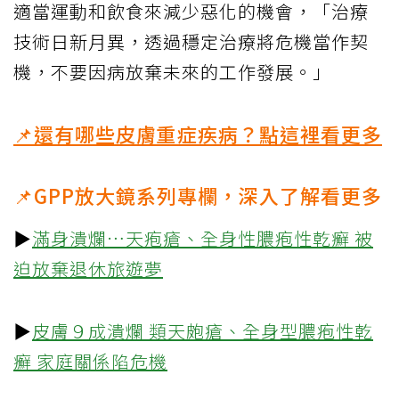
適當運動和飲食來減少惡化的機會，「治療
技術日新月異，透過穩定治療將危機當作契
機，不要因病放棄未來的工作發展。」
📌還有哪些皮膚重症疾病？點這裡看更多
📌GPP放大鏡系列專欄，深入了解看更多
▶
滿身潰爛…天疱瘡、全身性膿疱性乾癬 被
迫放棄退休旅遊夢
▶
皮膚９成潰爛 類天皰瘡、全身型膿疱性乾
癬 家庭關係陷危機