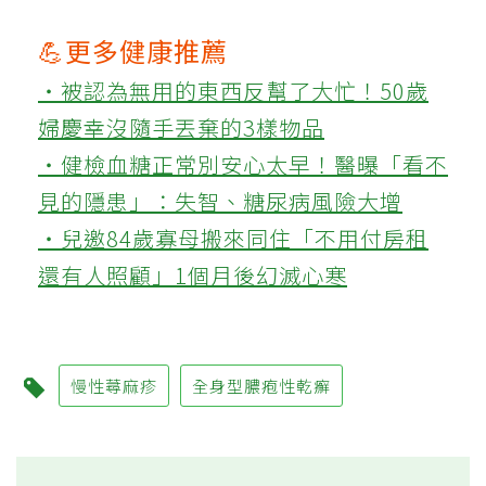
💪更多健康推薦
‧被認為無用的東西反幫了大忙！50歲
婦慶幸沒隨手丟棄的3樣物品
‧健檢血糖正常別安心太早！醫曝「看不
見的隱患」：失智、糖尿病風險大增
‧兒邀84歲寡母搬來同住「不用付房租
還有人照顧」1個月後幻滅心寒
慢性蕁麻疹
全身型膿疱性乾癬