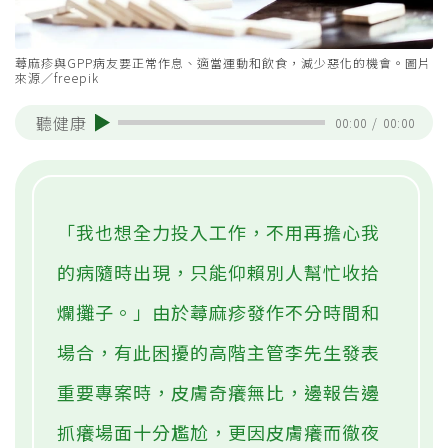
蕁麻疹與GPP病友要正常作息、適當運動和飲食，減少惡化的機會。圖片
來源／freepik
聽健康
00:00
/
00:00
「我也想全力投入工作，不用再擔心我
的病隨時出現，只能仰賴別人幫忙收拾
爛攤子。」由於蕁麻疹發作不分時間和
場合，有此困擾的高階主管李先生發表
重要專案時，皮膚奇癢無比，邊報告邊
抓癢場面十分尷尬，更因皮膚癢而徹夜