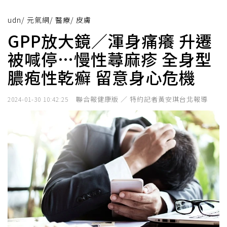
udn
/
元氣網
/
醫療
/
皮膚
GPP放大鏡／渾身痛癢 升遷
被喊停…慢性蕁麻疹 全身型
膿疱性乾癬 留意身心危機
聯合報健康版 ／ 特約記者黃安琪台北報導
2024-01-30 10:42:25