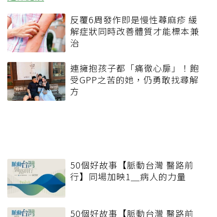
反覆6周發作即是慢性蕁麻疹 緩
解症狀同時改善體質才能標本兼
治
連擁抱孩子都「痛徹心扉」！飽
受GPP之苦的她，仍勇敢找尋解
方
50個好故事【脈動台灣 醫路前
行】同場加映1＿病人的力量
50個好故事【脈動台灣 醫路前