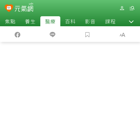
焦點
養生
醫療
百科
影音
課程
退休