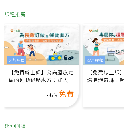
課程推薦
影片課程
影片課程
【免費線上課】為高壓族定
【免費線上課】
做的運動紓壓處方：加入行
燃脂體育課：超
動、增肌、互動元素，0基
氧」高壓族在家
免費
礎也能做！
負擔
特價
延伸閱讀