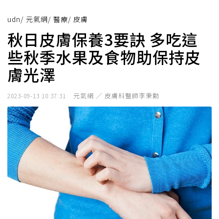
udn
/
元氣網
/
醫療
/
皮膚
秋日皮膚保養3要訣 多吃這
些秋季水果及食物助保持皮
膚光澤
元氣網 ／ 皮膚科醫師李秉勳
2023-09-13 10:37:31