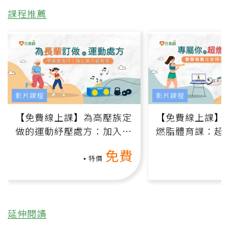
課程推薦
影片課程
影片課程
【免費線上課】為高壓族定
【免費線上課】
做的運動紓壓處方：加入行
燃脂體育課：超
動、增肌、互動元素，0基
氧」高壓族在家
免費
礎也能做！
負擔
特價
延伸閱讀