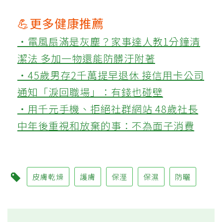
💪更多健康推薦
‧電風扇滿是灰塵？家事達人教1分鐘清
潔法 多加一物還能防髒汙附著
‧45歲男存2千萬提早退休 接信用卡公司
通知「淚回職場」：有錢也碰壁
‧用千元手機、拒絕社群網站 48歲社長
中年後重視和放棄的事：不為面子消費
皮膚乾燥
護膚
保溼
保濕
防曬