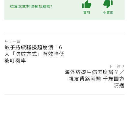
這篇文章對你有幫助嗎?
實用
不實用
上一篇
蚊子持續騷擾超崩潰！6
大「防蚊方式」有效降低
被叮機率
下一篇
海外旅遊生病怎麼辦？／
親友帶路就醫 千歲團遊
清邁