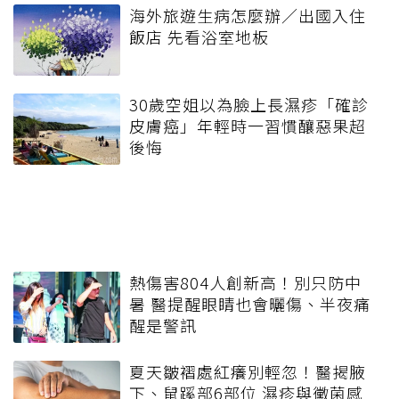
海外旅遊生病怎麼辦／出國入住
飯店 先看浴室地板
30歲空姐以為臉上長濕疹「確診
皮膚癌」年輕時一習慣釀惡果超
後悔
熱傷害804人創新高！別只防中
暑 醫提醒眼睛也會曬傷、半夜痛
醒是警訊
夏天皺褶處紅癢別輕忽！醫揭腋
下、鼠蹊部6部位 濕疹與黴菌感