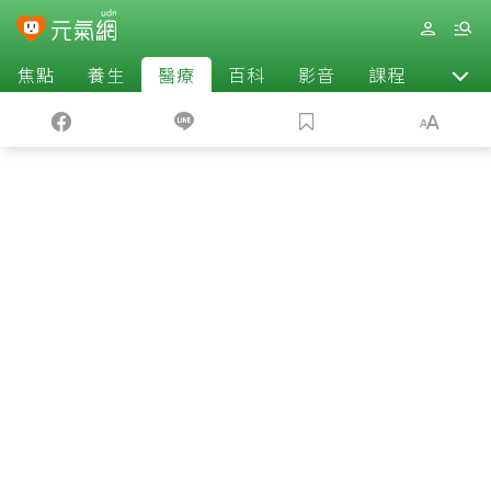
焦點
養生
醫療
百科
影音
課程
退休