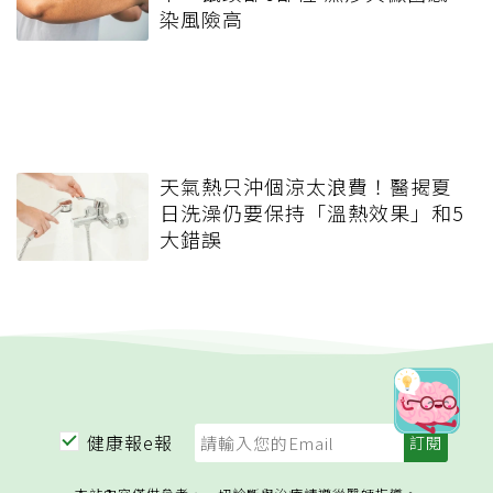
染風險高
天氣熱只沖個涼太浪費！醫揭夏
日洗澡仍要保持「溫熱效果」和5
大錯誤
健康報e報