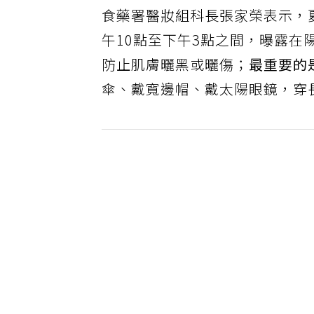
食藥署醫妝組科長張家榮表示，
午10點至下午3點之間，曝露在
防止肌膚曬黑或曬傷；
最重要的
傘、戴寬邊帽、戴太陽眼鏡，穿