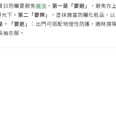
夏日防曬要避免
曬傷
，
第一是「要避」
，避免在
陽光下。
第二「要擦」
，塗抹適當防曬化粧品，
是，「要遮」
：出門可搭配物理性防護，適時撐
長袖衣服。