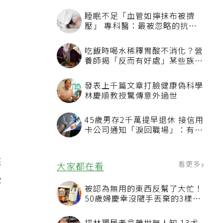
睡眠不足「血管如擰抹布被擠
壓」 專科醫：最被忽略的抗老
方法
吃飯時喝水稀釋胃酸不消化？營
養師揭「反而有好處」某些族群
才要禁
發表上千篇文章打臉健康偽科學
林慶順教授驚傳意外過世
45歲男存2千萬提早退休 接信用
卡公司通知「淚回職場」：有錢
也碰壁
來
看更多
大家都在看
後
被認為無用的東西反幫了大忙！
50歲婦慶幸沒隨手丟棄的3樣物
品