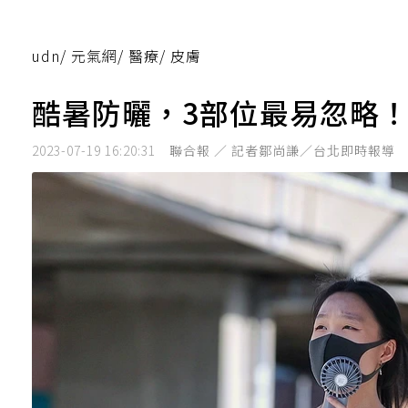
udn
/
元氣網
/
醫療
/
皮膚
酷暑防曬，3部位最易忽略！
2023-07-19 16:20:31
聯合報 ／ 記者鄒尚謙／台北即時報導