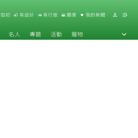
好如初
有設計
有行旅
願景
我的新聞
名人
專題
活動
寵物