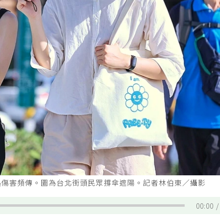
熱傷害頻傳。圖為台北街頭民眾撐傘遮陽。記者林伯東／攝影
00:00