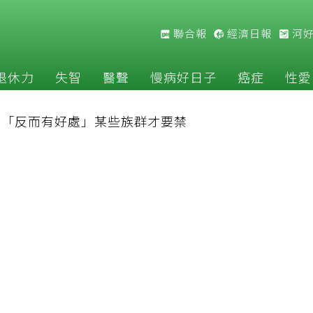
聯合報
經濟日報
河
退休力
失智
醫聲
慢病好日子
癌症
性愛
揭「反而有好處」某些族群才要禁