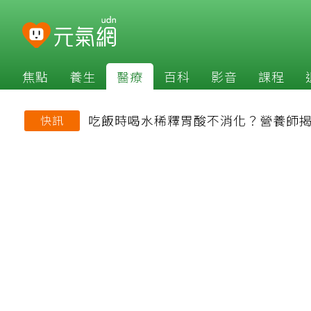
焦點
養生
醫療
百科
影音
課程
吃飯時喝水稀釋胃酸不消化？營養師
快訊