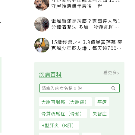
坪林獨居老翁離世無人知 13犬
守屋護遺體伴最後一程
但
電風扇滿是灰塵？家事達人教1
分鐘清潔法 多加一物還能防髒
汙附著
15歲經營之神3.9億暴富落幕 麥
克風少年蘇友謙：每天領700元
過日子
看更多
疾病百科
大腸直腸癌（大腸癌）
痔瘡
骨質疏鬆症（骨鬆）
失智症
B型肝炎（B肝）