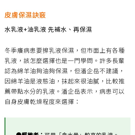
皮膚保濕訣竅
水乳液+油乳液 先補水、再保濕
冬季癢病患要擦乳液保濕，但市面上有各種
乳液，該怎麼選擇也是一門學問。許多長輩
認為綿羊油夠油夠保濕，但潘企岳不建議，
因綿羊油是液態油，抹起來很油膩，比較推
薦帶點水分的乳液。潘企岳表示，病患可以
自身皮膚乾燥程度來選擇：
●輕微者：
可用「含水量」較高的乳液。