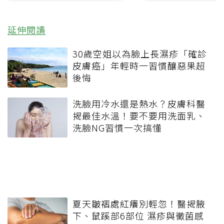
延伸閱讀
30歲空姐以為臉上長濕疹「確診
皮膚癌」年輕時一習慣釀惡果超
後悔
洗臉用冷水還是熱水？皮膚科醫
揭最佳水溫！要不要用洗面乳、
洗臉NG習慣一次搞懂
夏天皺褶處紅癢別輕忽！醫揭腋
下、鼠蹊部6部位 濕疹與黴菌感