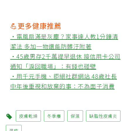
💪更多健康推薦
‧電風扇滿是灰塵？家事達人教1分鐘清
潔法 多加一物還能防髒汙附著
‧45歲男存2千萬提早退休 接信用卡公司
通知「淚回職場」：有錢也碰壁
‧用千元手機、拒絕社群網站 48歲社長
中年後重視和放棄的事：不為面子消費
皮膚乾燥
冬季癢
保濕
缺脂性皮膚炎
濕疹