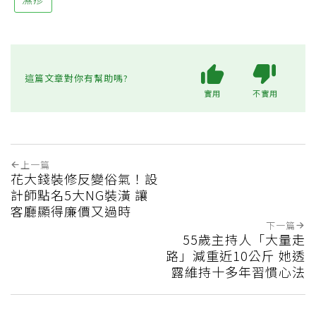
這篇文章對你有幫助嗎?
實用
不實用
上一篇
花大錢裝修反變俗氣！設
計師點名5大NG裝潢 讓
客廳顯得廉價又過時
下一篇
55歲主持人「大量走
路」減重近10公斤 她透
露維持十多年習慣心法