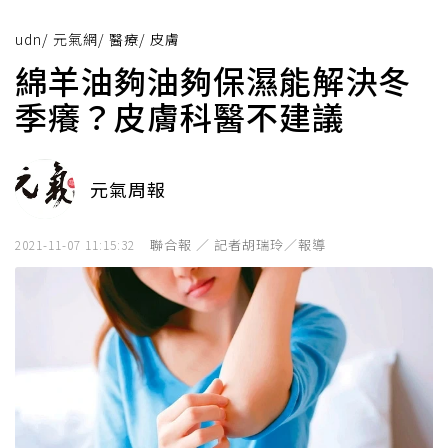
udn
/
元氣網
/
醫療
/
皮膚
綿羊油夠油夠保濕能解決冬
季癢？皮膚科醫不建議
元氣周報
聯合報 ／ 記者胡瑞玲／報導
2021-11-07 11:15:32