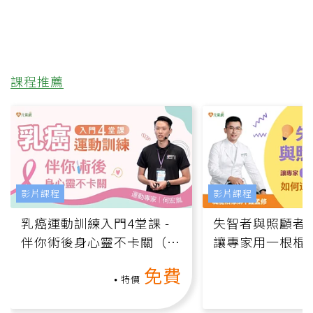
課程推薦
影片課程
影片課程
乳癌運動訓練入門4堂課 -
失智者與照顧者
伴你術後身心靈不卡關（線
讓專家用一根棍
上影音課）
何逆轉退化大腦
免費
課）
特價