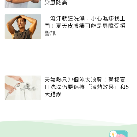
染風險高
一流汗就狂洗澡，小心濕疹找上
門！夏天皮膚癢可能是屏障受損
警訊
天氣熱只沖個涼太浪費！醫揭夏
日洗澡仍要保持「溫熱效果」和5
大錯誤