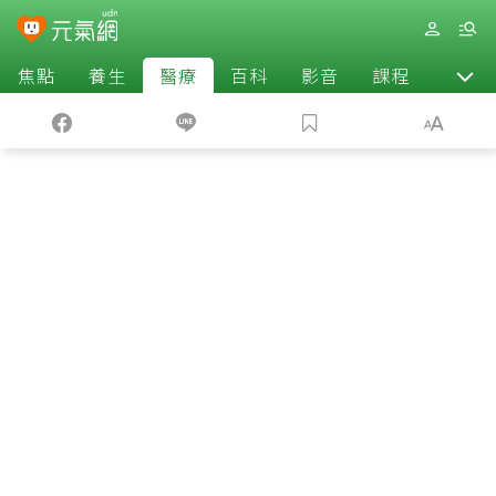
焦點
養生
醫療
百科
影音
課程
退休