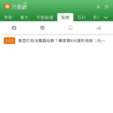
焦點
養生
失智論壇
醫療
百科
影音
真空打包法風靡社群？專家揭4大隱形地獄：托運恐
快訊
超重