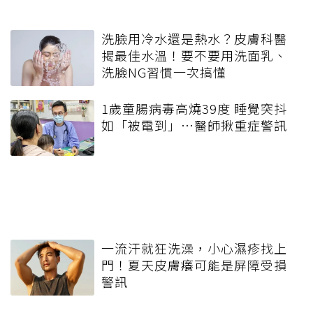
洗臉用冷水還是熱水？皮膚科醫
揭最佳水溫！要不要用洗面乳、
洗臉NG習慣一次搞懂
1歲童腸病毒高燒39度 睡覺突抖
如「被電到」…醫師揪重症警訊
一流汗就狂洗澡，小心濕疹找上
門！夏天皮膚癢可能是屏障受損
警訊