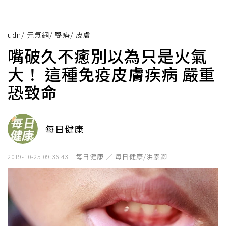
udn
/
元氣網
/
醫療
/
皮膚
嘴破久不癒別以為只是火氣
大！ 這種免疫皮膚疾病 嚴重
恐致命
每日健康
每日健康 ／ 每日健康/洪素卿
2019-10-25 09:36:43