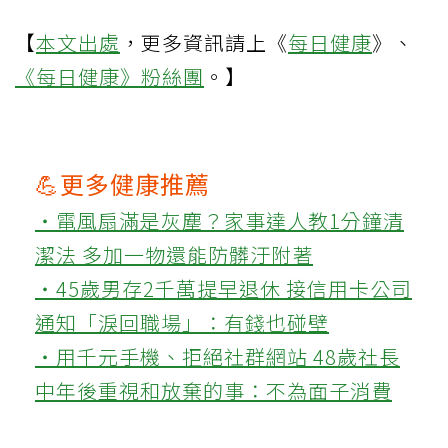
【
本文出處
，更多資訊請上《
每日健康
》、
《每日健康》粉絲團
。】
💪更多健康推薦
‧電風扇滿是灰塵？家事達人教1分鐘清
潔法 多加一物還能防髒汙附著
‧45歲男存2千萬提早退休 接信用卡公司
通知「淚回職場」：有錢也碰壁
‧用千元手機、拒絕社群網站 48歲社長
中年後重視和放棄的事：不為面子消費