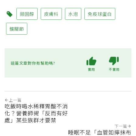
類固醇
皮膚科
水泡
免疫球蛋白
髖關節
這篇文章對你有幫助嗎?
實用
不實用
上一篇
吃飯時喝水稀釋胃酸不消
化？營養師揭「反而有好
處」某些族群才要禁
下一篇
睡眠不足「血管如擰抹布