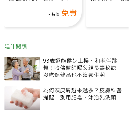
氧」高壓族在家釋放壓力無
何逆轉退化大腦
免費
負擔
課）
特價
延伸閱讀
93歲還能健步上樓、和老伴跳
舞！哈佛醫師曝父親長壽秘訣：
沒吃保健品也不追養生潮
為何頭皮屑越來越多？皮膚科醫
提醒：別用肥皂、沐浴乳洗頭