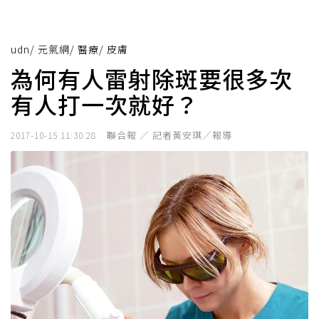
udn
/
元氣網
/
醫療
/
皮膚
為何有人雷射除斑要很多次
有人打一次就好？
聯合報 ／ 記者黃安琪／報導
2017-10-15 11:30:28