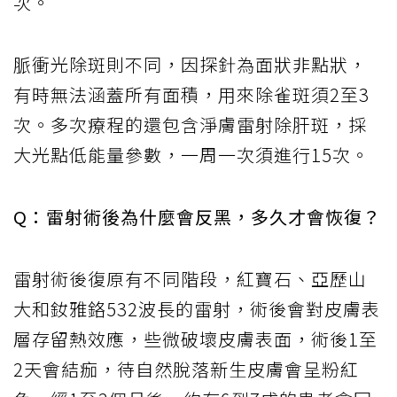
次。
脈衝光除斑則不同，因探針為面狀非點狀，
有時無法涵蓋所有面積，用來除雀斑須2至3
次。多次療程的還包含淨膚雷射除肝斑，採
大光點低能量參數，一周一次須進行15次。
Q：雷射術後為什麼會反黑，多久才會恢復？
雷射術後復原有不同階段，紅寶石、亞歷山
大和釹雅鉻532波長的雷射，術後會對皮膚表
層存留熱效應，些微破壞皮膚表面，術後1至
2天會結痂，待自然脫落新生皮膚會呈粉紅