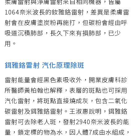
柔膚雷射與淨膚雷射來自相同機器，皆屬
1064奈米波長的釹雅鉻雷射，差異是柔膚雷
射會在皮膚塗炭粉再施打，但碳粉會經由呼
吸道沉積肺部，長久下來有損肺部，已少
用。
鉺雅鉻雷射 汽化原理除斑
雷射能量會經黑色素吸收外，開業皮膚科診
所醫師黃柏翰也解釋，表層的斑點也可採用
汽化雷射，將斑點直接燒成灰，包含二氧化
碳雷射及鉺雅鉻雷射。王淑惠說明，鉺雅鉻
雷射可去除老人斑，發射2940奈米波長的能
量，鎖定標的物為水，因人體7成由水組成，