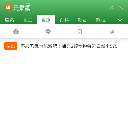
焦點
養生
醫療
百科
影音
課程
退休
不必忍餓也能減肥！補充2類食物每天自然少575大
快訊
卡「還能吃飽飽的」