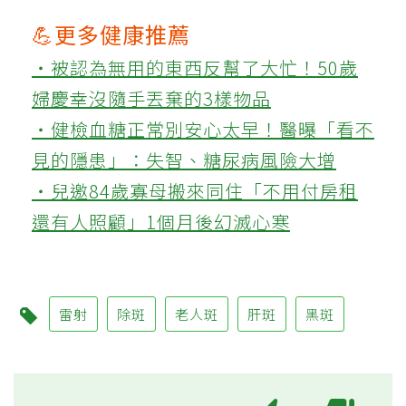
💪更多健康推薦
‧被認為無用的東西反幫了大忙！50歲
婦慶幸沒隨手丟棄的3樣物品
‧健檢血糖正常別安心太早！醫曝「看不
見的隱患」：失智、糖尿病風險大增
‧兒邀84歲寡母搬來同住「不用付房租
還有人照顧」1個月後幻滅心寒
雷射
除斑
老人斑
肝斑
黑斑