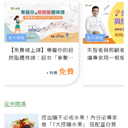
影片課程
影片課程
【免費線上課】專屬你的超
失智者與照顧者
燃脂體育課：超夯「拳擊有
讓專家用一根棍
氧」高壓族在家釋放壓力無
何逆轉退化大腦
免費
負擔
課）
特價
延伸閱讀
控血糖不必戒水果！內分泌專家
推「7大控糖水果」 搭配蛋白質