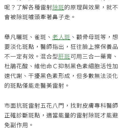
呢？了解各種雷射
除斑
的原理與效果，就不
會被除斑噱頭牽著鼻子走。
舉凡曬斑、雀斑、
老人斑
、顴骨母斑等，想
要淡化斑點，醫師指出，狂往臉上擦保養品
不一定有效。混合型
肝斑
可用三合一藥膏、
杜鵑花酸、維他命Ｃ抑制黑色素細胞活性加
速代謝、干擾黑色素形成，但多數無法淡化
的斑點僅能走醫美雷射。
市面抗斑雷射五花八門，找對皮膚專科醫師
正確診斷斑點，適當能量的雷射除斑才能避
免副作用。