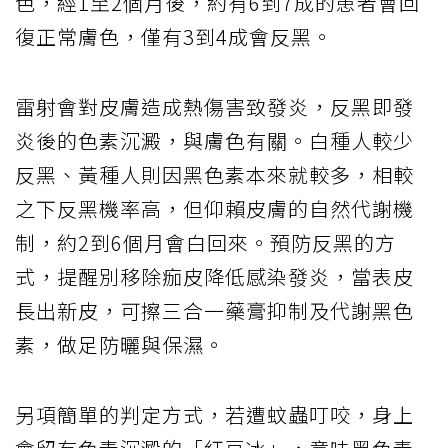
色，經1至2個月後，約有6到7成的患者會回
復正常膚色，僅有3到4成會反黑。
雷射會對皮膚造成熱傷害致發炎，反黑即發
炎後的色素沉澱，與膚色有關。白種人較少
反黑、黃種人則因黑色素本來就較多，相較
之下反黑機率高，但仰賴皮膚的自然代謝機
制，約2到6個月會白回來。預防反黑的方
式，提醒別移除痂皮降低感染發炎，當表皮
長出新皮，可擦三合一藥膏抑制及代謝黑色
素，做足防曬與保濕。
另項簡單的判定方式，若遭蚊蟲叮咬，身上