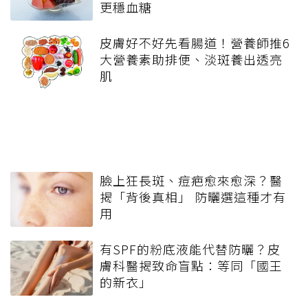
更穩血糖
皮膚好不好先看腸道！營養師推6
大營養素助排便、淡斑養出透亮
肌
臉上狂長斑、痘疤愈來愈深？醫
揭「背後真相」 防曬選這種才有
用
有SPF的粉底液能代替防曬？皮
膚科醫揭致命盲點：等同「國王
的新衣」