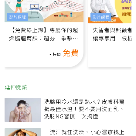
影片課程
影片課程
【免費線上課】專屬你的超
失智者與照顧者
燃脂體育課：超夯「拳擊有
讓專家用一根棍
氧」高壓族在家釋放壓力無
何逆轉退化大腦
免費
負擔
課）
特價
延伸閱讀
洗臉用冷水還是熱水？皮膚科醫
揭最佳水溫！要不要用洗面乳、
洗臉NG習慣一次搞懂
一流汗就狂洗澡，小心濕疹找上