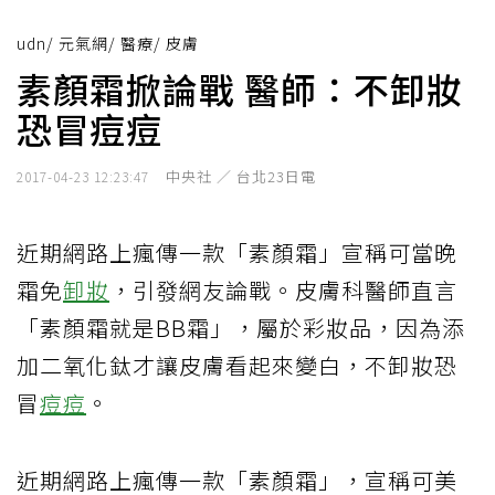
udn
/
元氣網
/
醫療
/
皮膚
素顏霜掀論戰 醫師：不卸妝
恐冒痘痘
中央社 ／ 台北23日電
2017-04-23 12:23:47
近期網路上瘋傳一款「素顏霜」宣稱可當晚
霜免
卸妝
，引發網友論戰。皮膚科醫師直言
「素顏霜就是BB霜」，屬於彩妝品，因為添
加二氧化鈦才讓皮膚看起來變白，不卸妝恐
冒
痘痘
。
近期網路上瘋傳一款「素顏霜」，宣稱可美