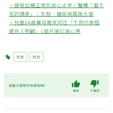
‧健檢血糖正常別安心太早！醫曝「看不
見的隱患」：失智、糖尿病風險大增
‧兒邀84歲寡母搬來同住「不用付房租
還有人照顧」1個月後幻滅心寒
卸妝
痘痘
這篇文章對你有幫助嗎?
實用
不實用