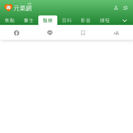
焦點
養生
醫療
百科
影音
課程
退休