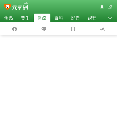
焦點
養生
醫療
百科
影音
課程
退休