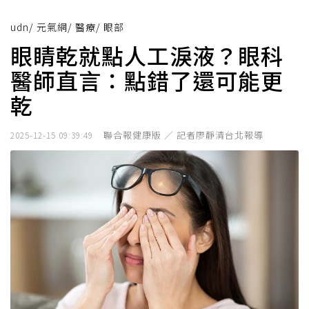
udn
/
元氣網
/
醫療
/
眼部
眼睛乾就點人工淚液？眼科
醫師直言：點錯了還可能更
乾
聯合報健康版 ／ 記者廖靜清台北報導
2025-12-15 09:39:49