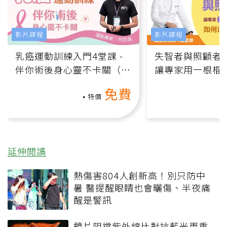
影片課程
影片課程
乳癌運動訓練入門4堂課 -
失智者與照顧者
伴你術後身心靈不卡關（線
讓專家用一根棍
上影音課）
何逆轉退化大腦
免費
課）
特價
延伸閱讀
熱傷害804人創新高！別只防中
暑 醫提醒眼睛也會曬傷、半夜痛
醒是警訊
鏡片阻擋紫外線比對抗藍光更重