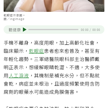
乾眼症示意圖。
圖／ingimage
聽健康
00:00
/
00:00
手機不離身，高度用眼，加上高齡化社會，
臨床顯示，
乾眼症
患者愈來愈普及，甚至有
年輕化趨勢。三軍總醫院眼科部主治醫師戴
明正表示，想緩解眼睛乾澀、不適，大多使
用
人工淚液
，其機制是補充水分，但不點就
會乾，病症並未根治，且過度頻繁使用含防
腐劑的眼藥水可能造成角膜傷害。