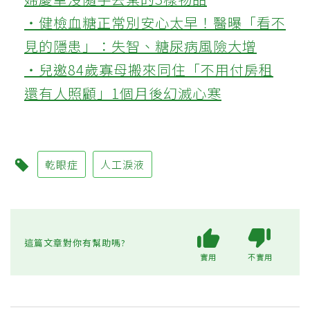
‧健檢血糖正常別安心太早！醫曝「看不
見的隱患」：失智、糖尿病風險大增
‧兒邀84歲寡母搬來同住「不用付房租
還有人照顧」1個月後幻滅心寒
乾眼症
人工淚液
這篇文章對你有幫助嗎?
實用
不實用