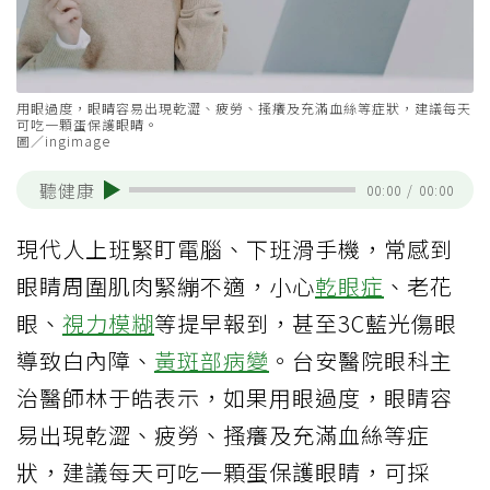
用眼過度，眼睛容易出現乾澀、疲勞、搔癢及充滿血絲等症狀，建議每天
可吃一顆蛋保護眼睛。
圖／ingimage
聽健康
00:00
/
00:00
現代人上班緊盯電腦、下班滑手機，常感到
眼睛周圍肌肉緊繃不適，小心
乾眼症
、老花
眼、
視力模糊
等提早報到，甚至3C藍光傷眼
導致白內障、
黃斑部病變
。台安醫院眼科主
治醫師林于皓表示，如果用眼過度，眼睛容
易出現乾澀、疲勞、搔癢及充滿血絲等症
狀，建議每天可吃一顆蛋保護眼睛，可採