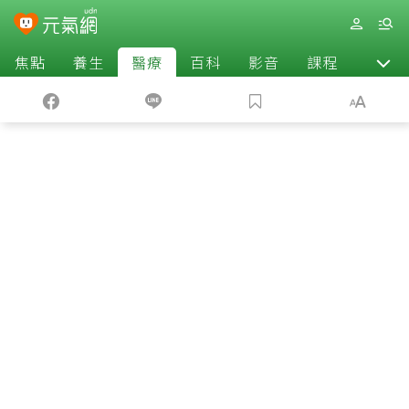
焦點
養生
醫療
百科
影音
課程
退休