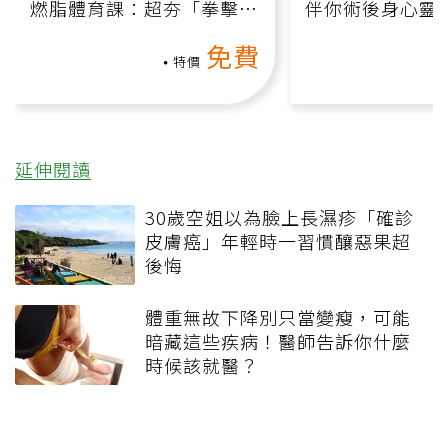
燃脂體育課：超夯「拳擊有
伴你術後身心靈
氧」高壓族在家釋放壓力無
上影音課）
免費
負擔
特價
延伸閱讀
30歲空姐以為臉上長濕疹「確診
皮膚癌」年輕時一習慣釀惡果超
後悔
體重無故下降別只當變瘦，可能
暗藏這些疾病！醫師告訴你什麼
時候該就醫？