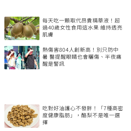
每天吃一顆取代昂貴精華液！超
過40歲女性食用這水果 維持透亮
肌膚
熱傷害804人創新高！別只防中
暑 醫提醒眼睛也會曬傷、半夜痛
醒是警訊
吃對好油護心不發胖！「7種高密
度健康脂肪」，酪梨不是唯一選
擇