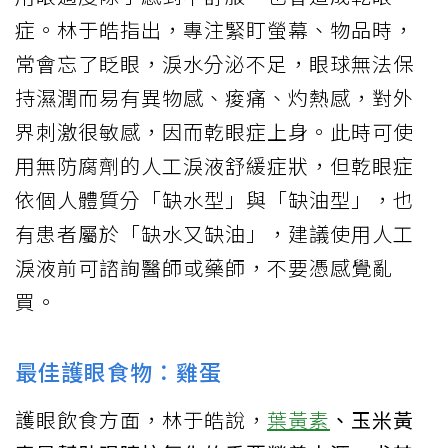
症。林于皓指出，專注緊盯螢幕、物品時，
常會忘了眨眼，淚水分泌不足，眼球無法保
持濕潤而易有異物感、痠痛、灼熱感，對外
界刺激很敏感，因而乾眼症上身。此時可使
用無防腐劑的人工淚液舒緩症狀，但乾眼症
依個人體質分「缺水型」與「缺油型」，也
有患者屬於「缺水又缺油」，建議使用人工
淚液前可諮詢醫師或藥師，不要憑感覺亂
買。
最佳護眼食物：雞蛋
護眼飲食方面，林于皓說，
葉黃素
、玉米黃