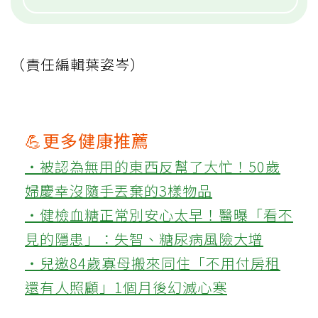
（責任編輯葉姿岑）
💪更多健康推薦
‧被認為無用的東西反幫了大忙！50歲
婦慶幸沒隨手丟棄的3樣物品
‧健檢血糖正常別安心太早！醫曝「看不
見的隱患」：失智、糖尿病風險大增
‧兒邀84歲寡母搬來同住「不用付房租
還有人照顧」1個月後幻滅心寒