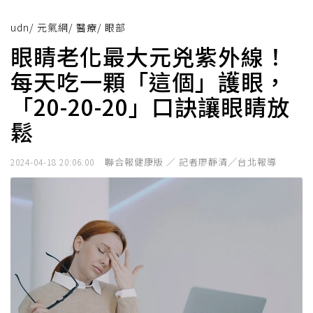
udn
/
元氣網
/
醫療
/
眼部
眼睛老化最大元兇紫外線！
每天吃一顆「這個」護眼，
「20-20-20」口訣讓眼睛放
鬆
聯合報健康版 ／ 記者廖靜清╱台北報導
2024-04-18 20:06:00