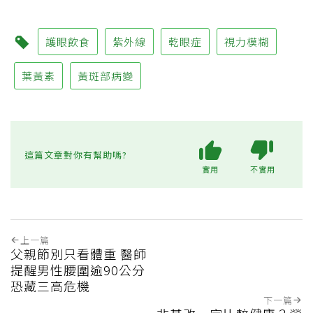
護眼飲食
紫外線
乾眼症
視力模糊
葉黃素
黃斑部病變
這篇文章對你有幫助嗎?
實用
不實用
上一篇
父親節別只看體重 醫師
提醒男性腰圍逾90公分
恐藏三高危機
下一篇