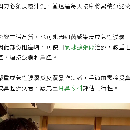
開刀必須反覆沖洗，並透過每天按摩將累積分泌
影響生活品質，也可能因細菌感染造成急性淚囊
因此部份阻塞時，可使用
氣球擴張術
治療，嚴重
道，連接淚囊和鼻腔。
嚴重或急性淚囊炎反覆發作患者，手術前需接受
或鼻腔疾病者，應先至
耳鼻喉科
評估可行性。