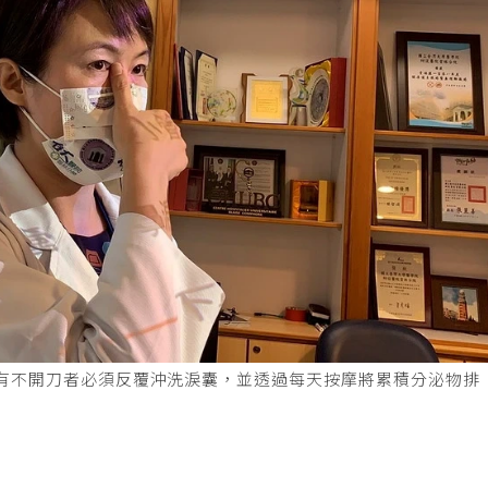
有不開刀者必須反覆沖洗淚囊，並透過每天按摩將累積分泌物排
影