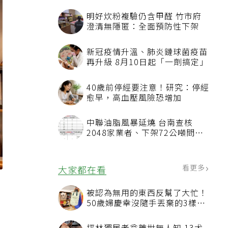
明好炊粉複驗仍含甲醛 竹市府
澄清無隱匿：全面預防性下架
新冠疫情升溫、肺炎鏈球菌疫苗
再升級 8月10日起「一劑搞定」
40歲前停經要注意！研究：停經
愈早，高血壓風險恐增加
中聯油脂風暴延燒 台南查核
2048家業者、下架72公噸問題
油品
看更多
大家都在看
被認為無用的東西反幫了大忙！
50歲婦慶幸沒隨手丟棄的3樣物
品