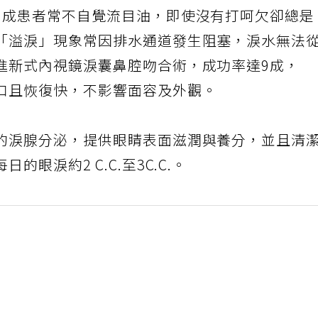
1成患者常不自覺流目油，即使沒有打呵欠卻總是
「溢淚」現象常因排水通道發生阻塞，淚水無法
進新式內視鏡淚囊鼻腔吻合術，成功率達9成，
口且恢復快，不影響面容及外觀。
的淚腺分泌，提供眼睛表面滋潤與養分，並且清
眼淚約2 C.C.至3C.C.。