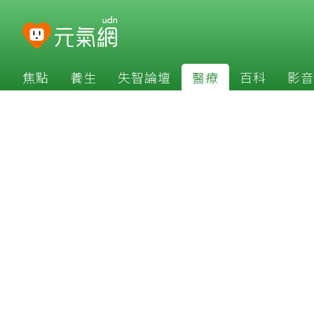
焦點
養生
失智論壇
醫療
百科
影音