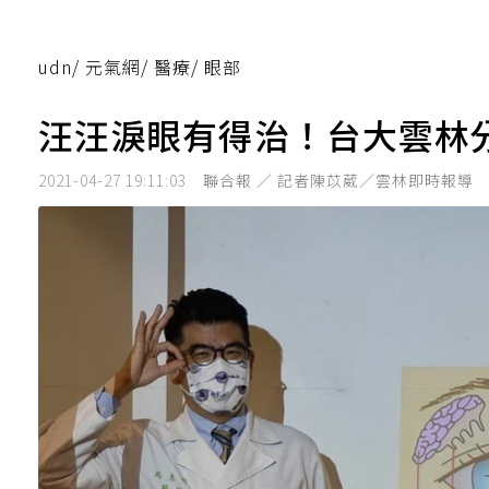
udn
/
元氣網
/
醫療
/
眼部
汪汪淚眼有得治！台大雲林
2021-04-27 19:11:03
聯合報 ／ 記者陳苡葳／雲林即時報導