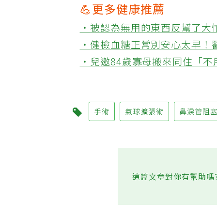
💪更多健康推薦
‧被認為無用的東西反幫了大
‧健檢血糖正常別安心太早！
‧兒邀84歲寡母搬來同住「
手術
氣球擴張術
鼻淚管阻
這篇文章對你有幫助嗎