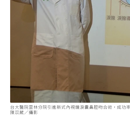
台大醫院雲林分院引進新式內視鏡淚囊鼻腔吻合術，成功
陳苡葳／攝影