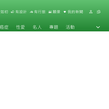
好如初
有設計
有行旅
願景
我的新聞
癌症
性愛
名人
專題
活動