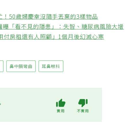
忙！50歲婦慶幸沒隨手丟棄的3樣物品
醫曝「看不見的隱患」：失智、糖尿病風險大增
不用付房租還有人照顧」1個月後幻滅心寒
塞
鼻中膈彎曲
耳鼻喉科
?
實用
不實用