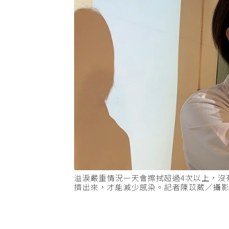
溢淚嚴重情況一天會擦拭超過4次以上，沒
擠出來，才能減少感染。記者陳苡葳／攝