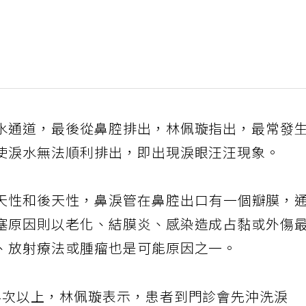
水通道，最後從鼻腔排出，林佩璇指出，最常發
使淚水無法順利排出，即出現淚眼汪汪現象。
天性和後天性，鼻淚管在鼻腔出口有一個瓣膜，
塞原因則以老化、結膜炎、感染造成占黏或外傷
、放射療法或腫瘤也是可能原因之一。
4次以上，林佩璇表示，患者到門診會先沖洗淚