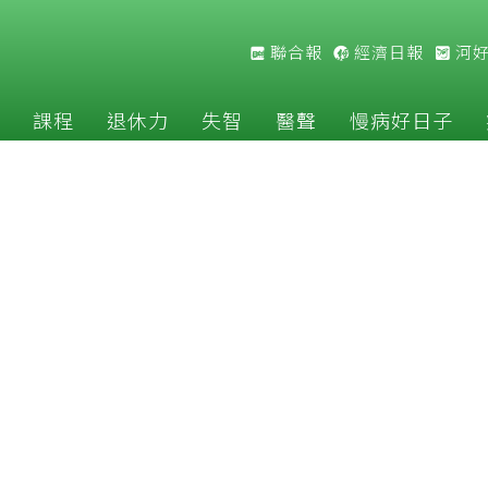
聯合報
經濟日報
河
課程
退休力
失智
醫聲
慢病好日子