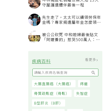
坪林獨居老翁離世無人知 13犬
守屋護遺體伴最後一程
先生走了，太太可以續領勞保年
金嗎？專家揭遺屬年金怎麼領，
看順位還要看資格
被公公砍死 中和媳婦最後貼文
「阿嬤養的」惹哭500萬人：下
輩子要幸福
看更多
疾病百科
大腸直腸癌（大腸癌）
痔瘡
骨質疏鬆症（骨鬆）
失智症
B型肝炎（B肝）