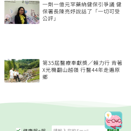
一劑一億元罕藥納健保引爭議 健
保署長陳亮妤說話了「一切可受
公評」
第35屆醫療奉獻獎／賴力行 背著
X光機翻山越嶺 行醫44年走遍原
鄉
健康報e報