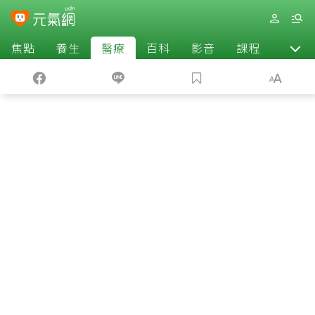
焦點
養生
醫療
百科
影音
課程
退休