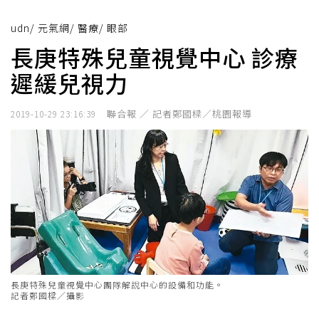
udn
/
元氣網
/
醫療
/
眼部
長庚特殊兒童視覺中心 診療
遲緩兒視力
聯合報 ／ 記者鄭國樑／桃園報導
2019-10-29 23:16:39
長庚特殊兒童視覺中心團隊解說中心的設備和功能。
記者鄭國樑／攝影