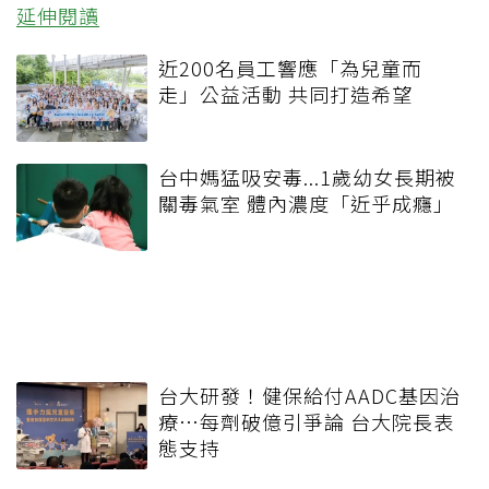
延伸閱讀
近200名員工響應「為兒童而
走」公益活動 共同打造希望
台中媽猛吸安毒...1歲幼女長期被
關毒氣室 體內濃度「近乎成癮」
台大研發！健保給付AADC基因治
療⋯每劑破億引爭論 台大院長表
態支持