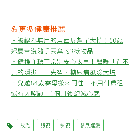
💪更多健康推薦
‧被認為無用的東西反幫了大忙！50歲
婦慶幸沒隨手丟棄的3樣物品
‧健檢血糖正常別安心太早！醫曝「看不
見的隱患」：失智、糖尿病風險大增
‧兒邀84歲寡母搬來同住「不用付房租
還有人照顧」1個月後幻滅心寒
散光
弱視
斜視
發展遲緩