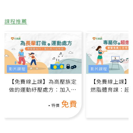
課程推薦
影片課程
影片課程
【免費線上課】為高壓族定
【免費線上課】
做的運動紓壓處方：加入行
燃脂體育課：超
動、增肌、互動元素，0基
氧」高壓族在家
免費
礎也能做！
負擔
特價