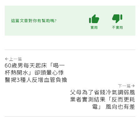
這篇文章對你有幫助嗎?
實用
不實用
上一篇
60歲男每天起床「喝一
杯熱開水」卻頭暈心悸
醫揭3種人反增血管負擔
下一篇
父母為了省錢冷氣調弱風
業者實測結果「反而更耗
電」 風向也有差