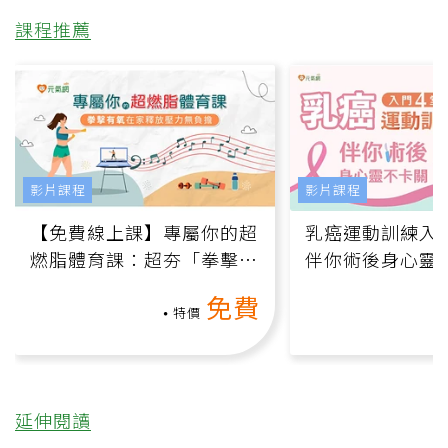
課程推薦
影片課程
影片課程
【免費線上課】專屬你的超
乳癌運動訓練入門
燃脂體育課：超夯「拳擊有
伴你術後身心靈
氧」高壓族在家釋放壓力無
上影音課）
免費
負擔
特價
延伸閱讀