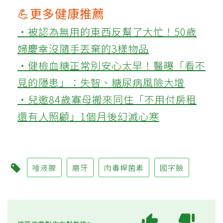
💪更多健康推薦
‧被認為無用的東西反幫了大忙！50歲
婦慶幸沒隨手丟棄的3樣物品
‧健檢血糖正常別安心太早！醫曝「看不
見的隱患」：失智、糖尿病風險大增
‧兒邀84歲寡母搬來同住「不用付房租
還有人照顧」1個月後幻滅心寒
唾液腺
磨牙
肉毒桿菌素
國字臉