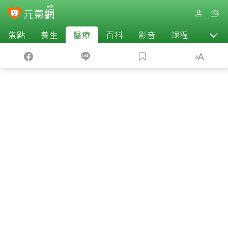
焦點
養生
醫療
百科
影音
課程
退休