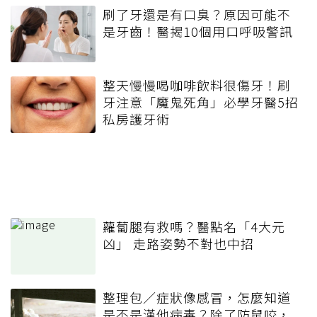
刷了牙還是有口臭？原因可能不
是牙齒！醫揭10個用口呼吸警訊
整天慢慢喝咖啡飲料很傷牙！刷
牙注意「魔鬼死角」必學牙醫5招
私房護牙術
蘿蔔腿有救嗎？醫點名「4大元
凶」 走路姿勢不對也中招
整理包／症狀像感冒，怎麼知道
是不是漢他病毒？除了防鼠咬，