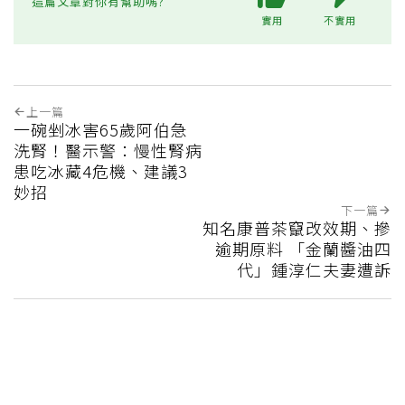
這篇文章對你有幫助嗎?
實用
不實用
上一篇
一碗剉冰害65歲阿伯急
洗腎！醫示警：慢性腎病
患吃冰藏4危機、建議3
妙招
下一篇
知名康普茶竄改效期、摻
逾期原料 「金蘭醬油四
代」鍾淳仁夫妻遭訴