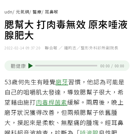
udn
/
元氣網
/
醫療
/
耳鼻喉
腮幫大 打肉毒無效 原來唾液
腺肥大
聯合報 ／ 鍾昀志／整形外科診所副院長
2022-02-14 09:37:20
聽健康
00:00
/
00:00
53歲何先生有睡覺
磨牙
習慣，他認為可能是
自己的咀嚼肌太發達，導致腮幫子很大，希
望藉由施打
肉毒桿菌素
緩解。兩周後，晚上
磨牙狀況獲得改善，但兩頰腮幫子依舊腫
大，摸起來是柔軟、無壓痛的腫塊。經耳鼻
喉科超音波檢查，診斷為「
唾液腺
良性肥