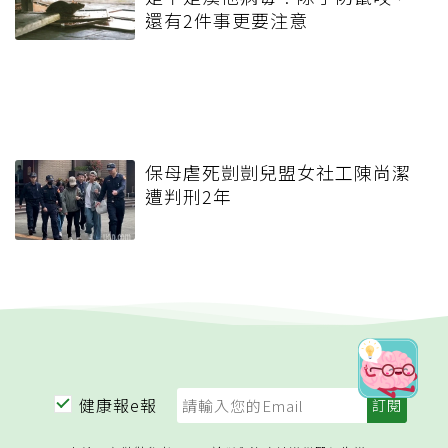
還有2件事更要注意
保母虐死剴剴兒盟女社工陳尚潔
遭判刑2年
健康報e報