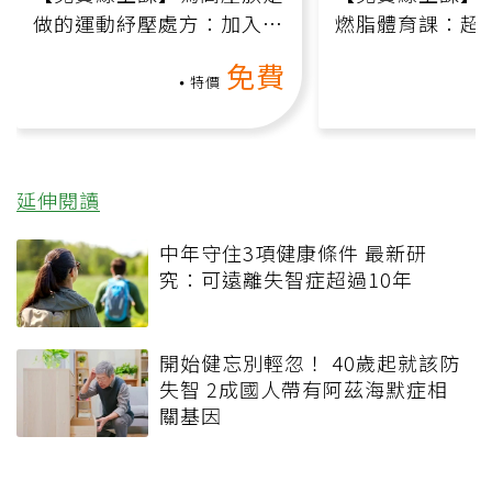
做的運動紓壓處方：加入行
燃脂體育課：超
動、增肌、互動元素，0基
氧」高壓族在家
免費
礎也能做！
負擔
特價
延伸閱讀
中年守住3項健康條件 最新研
究：可遠離失智症超過10年
開始健忘別輕忽！ 40歲起就該防
失智 2成國人帶有阿茲海默症相
關基因