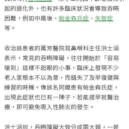
起的退化外，也有許多臨床狀況會導致吞嚥
困難，例如中風後、
帕金森氏症
、
失智症
等。
收治該患者的萬芳醫院耳鼻喉科主任洪士涵
表示，常見的吞嚥障礙，往往開始於「容易
嗆到」這樣不起眼的小事，臨床上發現不少
老人家根本不以為意，而錯失了及早復健與
練習的時機。像該名阿嬤患有帕金森氏症，
出現此症狀也已有一陣子，若能提早就醫治
療，即可避免吸入性肺炎的發生。
洪士涵說，吞嚥障礙大致分成兩大類，一是