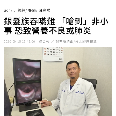
udn
/
元氣網
/
醫療
/
耳鼻喉
銀髮族吞嚥難 「嗆到」非小
事 恐致營養不良或肺炎
聯合報 ／ 記者簡浩正/台北即時報導
2020-09-15 18:43:00