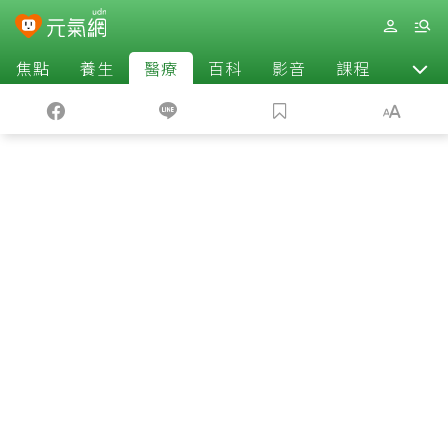
焦點
養生
醫療
百科
影音
課程
退休