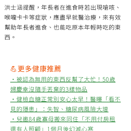
洪士涵提醒，年長者在進食時若出現嗆咳、
喉嚨卡卡等症狀，應盡早就醫治療，來有效
幫助年長者進食、也能吃原本年輕時吃的東
西。
💪更多健康推薦
‧被認為無用的東西反幫了大忙！50歲
婦慶幸沒隨手丟棄的3樣物品
‧健檢血糖正常別安心太早！醫曝「看不
見的隱患」：失智、糖尿病風險大增
‧兒邀84歲寡母搬來同住「不用付房租
還有人照顧」1個月後幻滅心寒