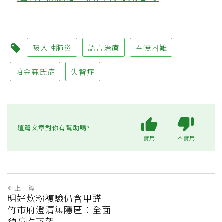
吸入性肺炎
語言治療
吞嚥困難
帕金森氏症
失智症
這篇文章對你有幫助嗎?
實用
不實用
上一篇
明好炊粉複驗仍含甲醛
竹市府澄清無隱匿：全面
預防性下架