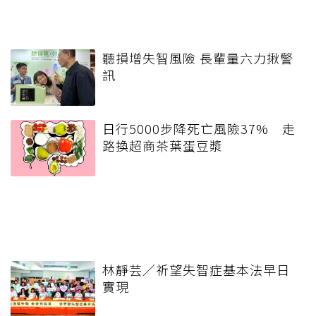
聽損增失智風險 長輩量六力揪警
訊
日行5000步降死亡風險37% 走
路換超商茶葉蛋豆漿
林靜芸／祈望失智症基本法早日
實現