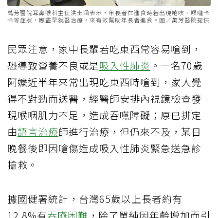
萬芳醫院耳鼻喉科主任洪士涵表示，年長者在進食時若出現嗆咳、喉嚨卡
卡等症狀，應盡早就醫治療，來有效幫助年長者進食。圖／萬芳醫院提供
民眾注意，家中長輩若吃東西常容易嗆到，
恐導致營養不良或是
吸入性肺炎
。一名70歲
阿嬤近半年來常出現吃東西時嗆到，家人覺
得不對勁而送醫，經醫師安排內視鏡檢查發
現喉咽肌力不足，造成吞嚥障礙；原已排定
由
語言治療
師進行治療，但仍來不及，某日
晚餐後即因嗆傷造成吸入性肺炎緊急送急診
搶救。
據國健署統計，台灣65歲以上長者約有
12.8%有
吞嚥困難
，除了單純因年齡增加而引