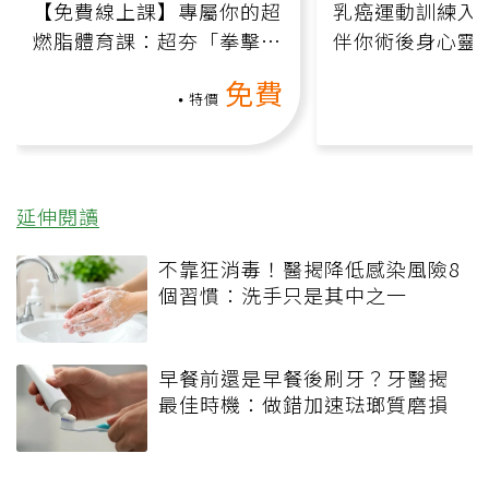
【免費線上課】專屬你的超
乳癌運動訓練入門
燃脂體育課：超夯「拳擊有
伴你術後身心靈
氧」高壓族在家釋放壓力無
上影音課）
免費
負擔
特價
延伸閱讀
不靠狂消毒！醫揭降低感染風險8
個習慣：洗手只是其中之一
早餐前還是早餐後刷牙？牙醫揭
最佳時機：做錯加速琺瑯質磨損