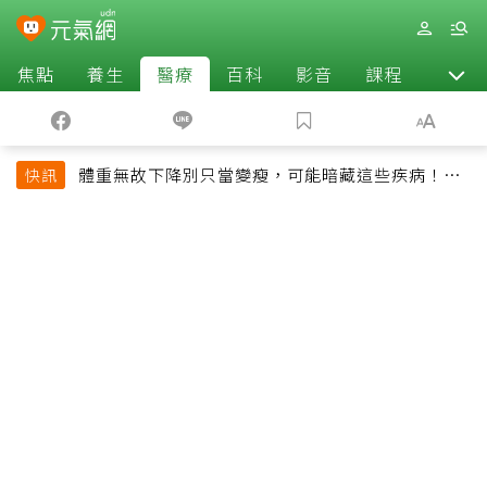
焦點
養生
醫療
百科
影音
課程
退休
體重無故下降別只當變瘦，可能暗藏這些疾病！醫
快訊
師告訴你什麼時候該就醫？