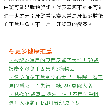
白斑可能是脫鈣警訊，代表清潔不足並可能
進一步蛀牙；牙縫看似變大常是牙齦消腫後
的正常現象，不一定是牙齒真的變寬。
💪更多健康推薦
‧被認為無用的東西反幫了大忙！50歲
婦慶幸沒隨手丟棄的3樣物品
‧健檢血糖正常別安心太早！醫曝「看不
見的隱患」：失智、糖尿病風險大增
‧兒邀84歲寡母搬來同住「不用付房租
還有人照顧」1個月後幻滅心寒