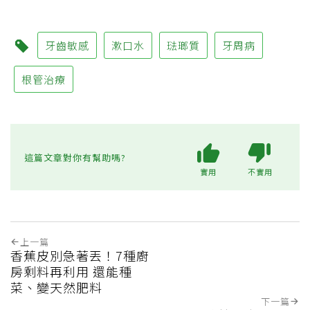
牙齒敏感
漱口水
琺瑯質
牙周病
根管治療
這篇文章對你有幫助嗎?
實用
不實用
上一篇
香蕉皮別急著丟！7種廚
房剩料再利用 還能種
菜、變天然肥料
下一篇