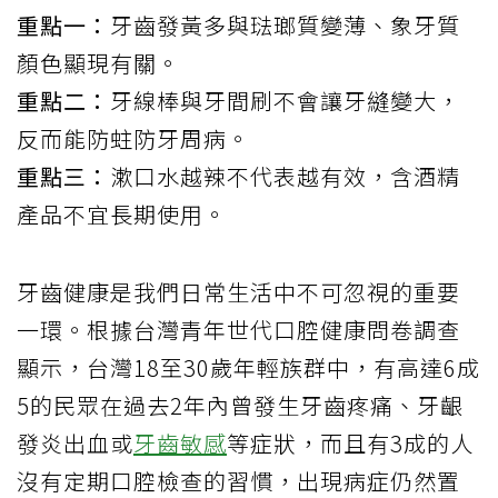
重點一：
牙齒發黃多與琺瑯質變薄、象牙質
顏色顯現有關。
重點二：
牙線棒與牙間刷不會讓牙縫變大，
反而能防蛀防牙周病。
重點三：
漱口水越辣不代表越有效，含酒精
產品不宜長期使用。
牙齒健康是我們日常生活中不可忽視的重要
一環。根據台灣青年世代口腔健康問卷調查
顯示，台灣18至30歲年輕族群中，有高達6成
5的民眾在過去2年內曾發生牙齒疼痛、牙齦
發炎出血或
牙齒敏感
等症狀，而且有3成的人
沒有定期口腔檢查的習慣，出現病症仍然置