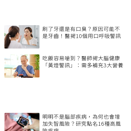
刷了牙還是有口臭？原因可能不
是牙齒！醫揭10個用口呼吸警訊
吃飯容易嗆到？醫師揭大腦健康
「黃燈警訊」：需多補充3大營養
明明不是腦部疾病，為何也會增
加失智風險？研究點名16種高風
險疾病