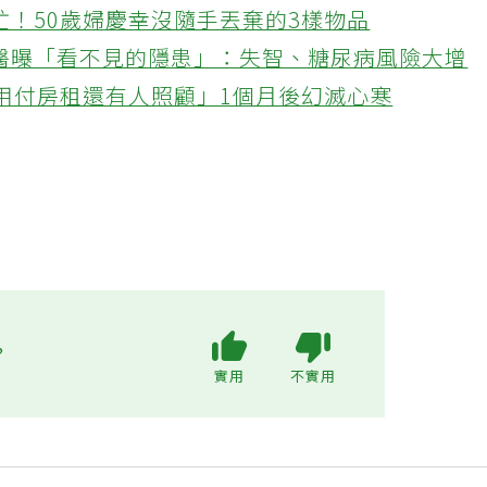
忙！50歲婦慶幸沒隨手丟棄的3樣物品
醫曝「看不見的隱患」：失智、糖尿病風險大增
不用付房租還有人照顧」1個月後幻滅心寒
?
實用
不實用