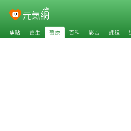
焦點
養生
醫療
百科
影音
課程