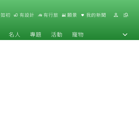
好如初
有設計
有行旅
願景
我的新聞
名人
專題
活動
寵物