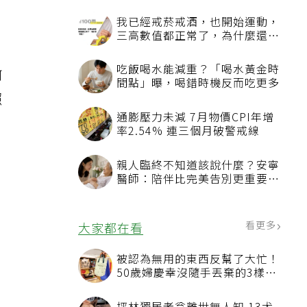
何
照
依
習