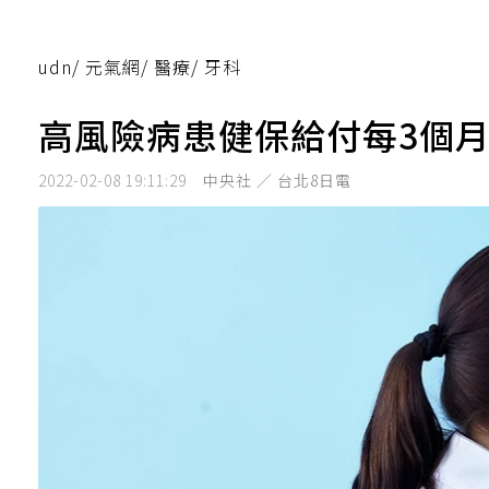
udn
/
元氣網
/
醫療
/
牙科
高風險病患健保給付每3個月
2022-02-08 19:11:29
中央社 ／ 台北8日電