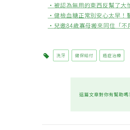
‧被認為無用的東西反幫了大
‧健檢血糖正常別安心太早！
‧兒邀84歲寡母搬來同住「
洗牙
健保給付
癌症治療
這篇文章對你有幫助嗎