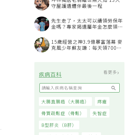
看更多
最新文章
我已經戒菸戒酒，也開始運動，
三高數值都正常了，為什麼還不
能停藥？
吃飯喝水能減重？「喝水黃金時