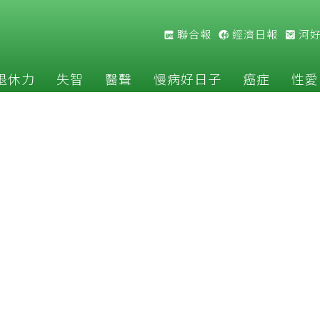
聯合報
經濟日報
河
退休力
失智
醫聲
慢病好日子
癌症
性愛