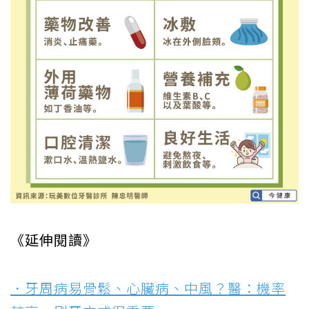
《延伸閱讀》
．牙周病易骨鬆、心臟病、中風？醫：機率