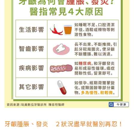
牙齦腫脹、發炎 ２狀況盡早就醫別再忍！