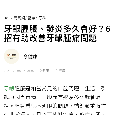
udn
/
元氣網
/
醫療
/
牙科
牙齦腫脹、發炎多久會好？6
招有助改善牙齦腫痛問題
今健康
今健康 ／ 今健康
2021-07-06 17:05:00
牙齦
腫脹是相當常見的口腔問題，生活中引
起原因百百種，一般而言過沒多久就會消
掉。但這看似不起眼的問題，情況嚴重時往
往非常擾人，且也可能與疾病、癌症有關，