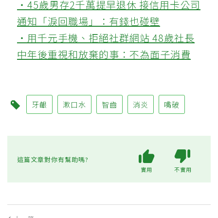
‧45歲男存2千萬提早退休 接信用卡公司
通知「淚回職場」：有錢也碰壁
‧用千元手機、拒絕社群網站 48歲社長
中年後重視和放棄的事：不為面子消費
牙齦
漱口水
智齒
消炎
嘴破
這篇文章對你有幫助嗎?
實用
不實用