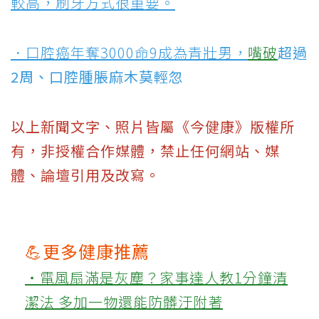
較高，刷牙方式很重要。
．口腔癌年奪3000命9成為青壯男，
嘴破
超過
2周、口腔腫脹麻木莫輕忽
以上新聞文字、照片皆屬《今健康》版權所
有，非授權合作媒體，禁止任何網站、媒
體、論壇引用及改寫。
💪更多健康推薦
‧電風扇滿是灰塵？家事達人教1分鐘清
潔法 多加一物還能防髒汙附著