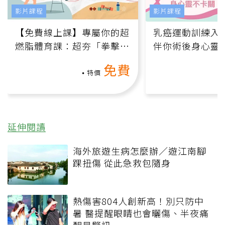
影片課程
影片課程
【免費線上課】專屬你的超
乳癌運動訓練入門
燃脂體育課：超夯「拳擊有
伴你術後身心靈
氧」高壓族在家釋放壓力無
上影音課）
免費
負擔
特價
延伸閱讀
海外旅遊生病怎麼辦／遊江南腳
踝扭傷 從此急救包隨身
熱傷害804人創新高！別只防中
暑 醫提醒眼睛也會曬傷、半夜痛