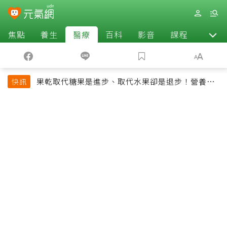
焦點
養生
醫療
百科
影音
課程
退休
果乾取代糖果是進步、取代水果卻是退步！營養師
快訊
揭果乾堅果常見健康陷阱