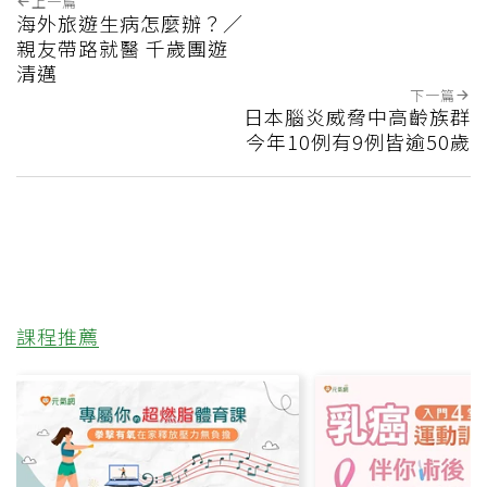
上一篇
海外旅遊生病怎麼辦？／
親友帶路就醫 千歲團遊
清邁
下一篇
日本腦炎威脅中高齡族群
今年10例有9例皆逾50歲
課程推薦