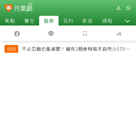
焦點
養生
醫療
百科
影音
課程
退休
不必忍餓也能減肥！補充2類食物每天自然少575大
快訊
卡「還能吃飽飽的」