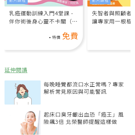
影片課程
影片課程
乳癌運動訓練入門4堂課 -
失智者與照顧者
伴你術後身心靈不卡關（線
讓專家用一根棍
上影音課）
何逆轉退化大腦
免費
課）
特價
延伸閱讀
每晚睡覺都流口水正常嗎？專家
解析常見原因與可能警訊
起床口臭牙齦出血恐「癌王」風
險飆3倍 北榮醫師提醒這樣做