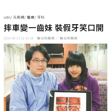
udn
/
元氣網
/
醫療
/
牙科
摔車變一齒妹 裝假牙笑口開
聯合新聞網 ／ 聯合新聞網
2014-09-23 12:51:50