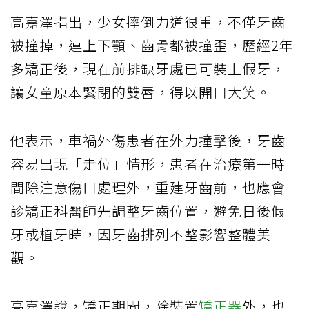
高嘉澤指出，少女摔倒力道很重，不僅牙齒
被撞掉，連上下顎、齒骨都被撞歪，歷經2年
多矯正後，現在前排缺牙處已可裝上假牙，
讓女童原本緊閉的雙唇，得以開口大笑。
他表示，車禍外傷患者在外力撞擊後，牙齒
容易出現「走位」情形，患者在治療第一時
間除注意傷口處理外，重建牙齒前，也應會
診矯正科醫師先調整牙齒位置，避免日後假
牙或植牙時，因牙齒排列不整影響整體美
觀。
高嘉澤說，矯正期間，除裝置
矯正器
外，也