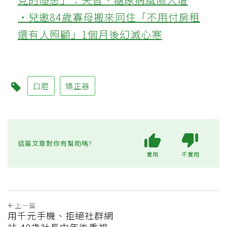
‧兒邀84歲寡母搬來同住「不用付房租
還有人照顧」1個月後幻滅心寒
口腔
矯正器
這篇文章對你有幫助嗎?
實用
不實用
上一篇
用千元手機、拒絕社群網
站 48歲社長中年後重視