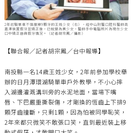
2年前騎單車不慎撞掉9顆牙的王姓少女（右），經中山附醫口腔科醫師高
嘉澤裝置假牙並矯正後，已蛻變為美少女，醫師手中電腦照片為現在少女
口中矯正器與假牙情況。（記者胡宗鳳／攝影）
【聯合報／記者胡宗鳳／台中報導】
南投縣一名14歲王姓少女，2年前參加學校舉
辦的日月潭環湖騎單車戶外教學，不小心摔
入湖邊灌溉溝圳旁的水泥地面，當場下嘴
唇、下巴嚴重撕裂傷，才剛換的恆齒上下排9
顆牙齒撞斷，只剩1顆，因為怕被同學恥笑，
2年來都只微笑不敢張口笑，直到最近裝上移
動式假牙，才敢開口大笑。