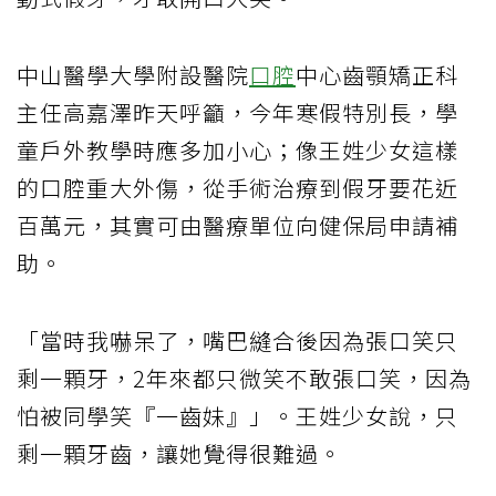
中山醫學大學附設醫院
口腔
中心齒顎矯正科
主任高嘉澤昨天呼籲，今年寒假特別長，學
童戶外教學時應多加小心；像王姓少女這樣
的口腔重大外傷，從手術治療到假牙要花近
百萬元，其實可由醫療單位向健保局申請補
助。
「當時我嚇呆了，嘴巴縫合後因為張口笑只
剩一顆牙，2年來都只微笑不敢張口笑，因為
怕被同學笑『一齒妹』」。王姓少女說，只
剩一顆牙齒，讓她覺得很難過。