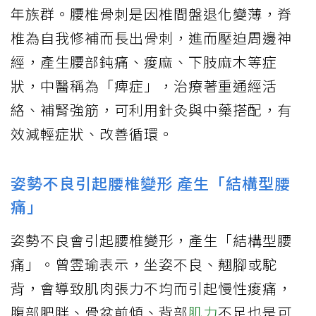
年族群。腰椎骨刺是因椎間盤退化變薄，脊
椎為自我修補而長出骨刺，進而壓迫周邊神
經，產生腰部鈍痛、痠麻、下肢麻木等症
狀，中醫稱為「痺症」，治療著重通經活
絡、補腎強筋，可利用針灸與中藥搭配，有
效減輕症狀、改善循環。
姿勢不良引起腰椎變形 產生「結構型腰
痛」
姿勢不良會引起腰椎變形，產生「結構型腰
痛」。曾雴瑜表示，坐姿不良、翹腳或駝
背，會導致肌肉張力不均而引起慢性痠痛，
腹部肥胖、骨盆前傾、背部
肌力
不足也是可