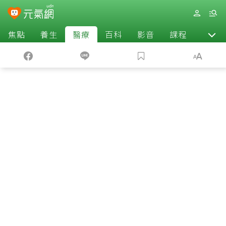
焦點
養生
醫療
百科
影音
課程
退休