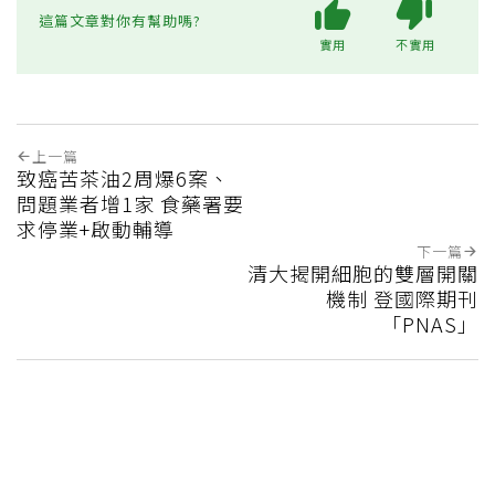
這篇文章對你有幫助嗎?
實用
不實用
上一篇
致癌苦茶油2周爆6案、
問題業者增1家 食藥署要
求停業+啟動輔導
下一篇
清大揭開細胞的雙層開關
機制 登國際期刊
「PNAS」