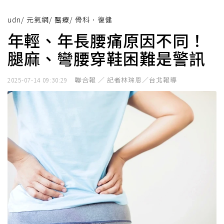
udn
/
元氣網
/
醫療
/
骨科．復健
年輕、年長腰痛原因不同！
腿麻、彎腰穿鞋困難是警訊
聯合報 ／ 記者林琮恩／台北報導
2025-07-14 09:30:29