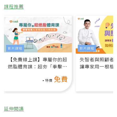
課程推薦
影片課程
影片課程
【免費線上課】專屬你的超
失智者與照顧者
燃脂體育課：超夯「拳擊有
讓專家用一根棍
氧」高壓族在家釋放壓力無
何逆轉退化大腦
免費
負擔
課）
特價
延伸閱讀