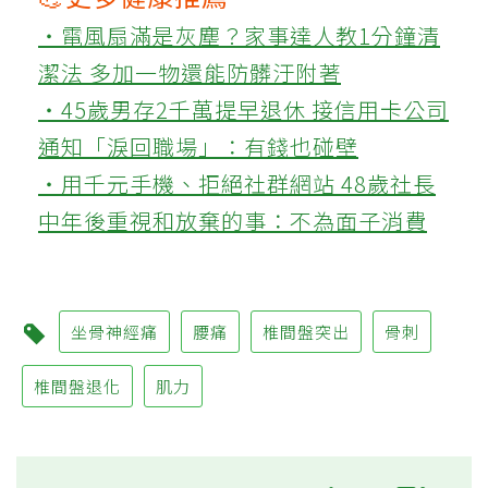
‧電風扇滿是灰塵？家事達人教1分鐘清
潔法 多加一物還能防髒汙附著
‧45歲男存2千萬提早退休 接信用卡公司
通知「淚回職場」：有錢也碰壁
‧用千元手機、拒絕社群網站 48歲社長
中年後重視和放棄的事：不為面子消費
坐骨神經痛
腰痛
椎間盤突出
骨刺
椎間盤退化
肌力