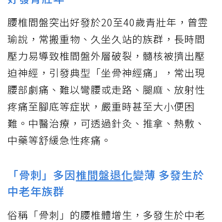
腰椎間盤突出好發於20至40歲青壯年，曾雴
瑜說，常搬重物、久坐久站的族群，長時間
壓力易導致椎間盤外層破裂，髓核被擠出壓
迫神經，引發典型「坐骨神經痛」，常出現
腰部劇痛、難以彎腰或走路、腿麻、放射性
疼痛至腳底等症狀，嚴重時甚至大小便困
難。中醫治療，可透過針灸、推拿、熱敷、
中藥等舒緩急性疼痛。
「骨刺」多因
椎間盤退化
變薄 多發生於
中老年族群
俗稱「骨刺」的腰椎體增生，多發生於中老