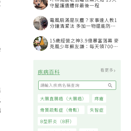
度
墊
狀
與
也
購