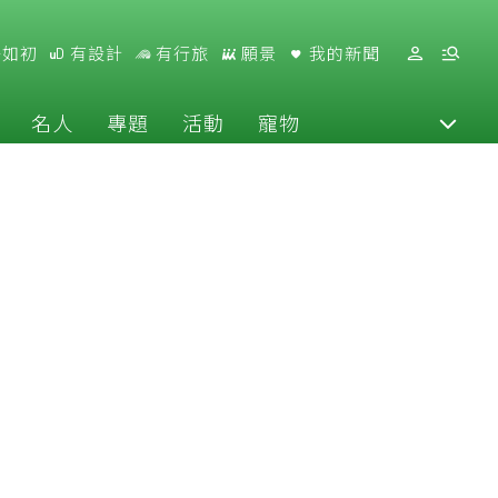
好如初
有設計
有行旅
願景
我的新聞
名人
專題
活動
寵物