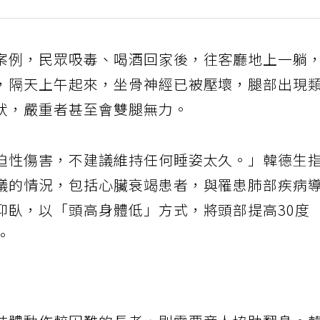
案例，民眾吸毒、喝酒回家後，往客廳地上一躺
，隔天上午起來，坐骨神經已被壓壞，腿部出現
狀，嚴重者甚至會雙腿無力。
迫性傷害，不建議維持任何睡姿太久。」韓德生
議的情況，包括心臟衰竭患者，與罹患肺部疾病
仰臥，以「頭高身體低」方式，將頭部提高30度
。