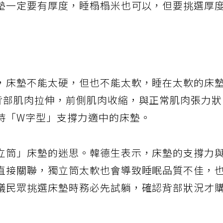
墊一定要有厚度，睡榻榻米也可以，但要挑選厚
，床墊不能太硬，但也不能太軟，睡在太軟的床
背部肌肉拉伸，前側肌肉收縮，與正常肌肉張力
持「W字型」支撐力適中的床墊。
立筒」床墊的迷思。韓德生表示，床墊的支撐力
直接關聯，獨立筒太軟也會導致睡眠品質不佳，
議民眾挑選床墊時務必先試躺，確認背部狀況才