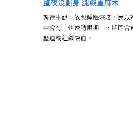
整夜沒翻身 腿嚴重麻木
韓德生說，依照睡眠深淺，民眾
中會有「快速動眼期」，期間會
壓迫或組織缺血。