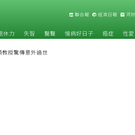
聯合報
經濟日報
河
退休力
失智
醫聲
慢病好日子
癌症
性愛
順教授驚傳意外過世