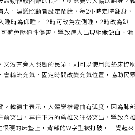
肢體動作較困難的長者，則需要旁人協助翻身。
病人，建議照顧者設定鬧鐘，每2小時定時翻身，
入睡時為仰睡，12時可改為左側睡，2時改為趴
式可避免壓迫性傷害，導致病人出現組織缺血、潰
，又沒有旁人照顧的民眾，則可以使用氣墊床協
，會輪流充氣，固定時間改變充氣位置，協助民
鍵。韓德生表示，人體脊椎彎曲有弧度，因為肺
往前突出，再往下方的薦椎又往後突出，導致脊
在很硬的床墊上，背部的W字型被打破，一覺起