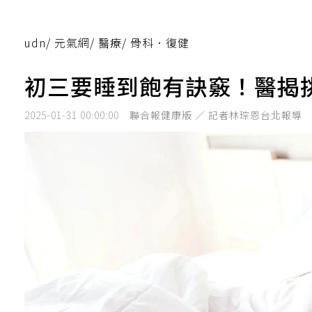
udn
/
元氣網
/
醫療
/
骨科．復健
初三要睡到飽有訣竅！醫揭
2025-01-31 00:00:00
聯合報健康版 ／ 記者林琮恩台北報導