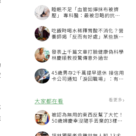
韓
助
眾
部
椎
來