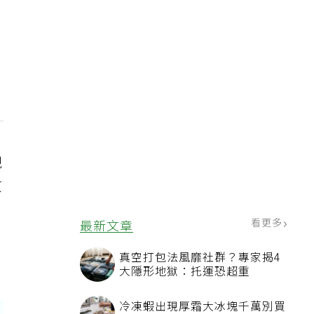
現
原
看更多
最新文章
真空打包法風靡社群？專家揭4
大隱形地獄：托運恐超重
冷凍蝦出現厚霜大冰塊千萬別買