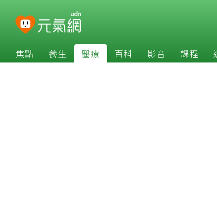
焦點
養生
醫療
百科
影音
課程