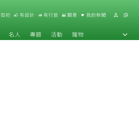
好如初
有設計
有行旅
願景
我的新聞
名人
專題
活動
寵物