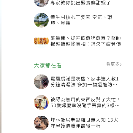
專家教你挑出緊實鮮甜蝦子
養生村核心三要素 空氣、環
境、景觀
能量棒、提神飲愈吃愈累？醫師
揭越補越慘真相：恐欠下疲勞債
看更多
大家都在看
電風扇滿是灰塵？家事達人教1
分鐘清潔法 多加一物還能防髒
汙附著
被認為無用的東西反幫了大忙！
50歲婦慶幸沒隨手丟棄的3樣物
品
坪林獨居老翁離世無人知 13犬
守屋護遺體伴最後一程