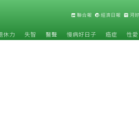
聯合報
經濟日報
河
退休力
失智
醫聲
慢病好日子
癌症
性愛