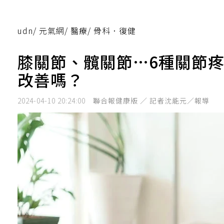
udn
/
元氣網
/
醫療
/
骨科．復健
膝關節、髖關節…6種關節
改善嗎？
2024-04-10 20:24:00
聯合報健康版 ／ 記者沈能元／報導