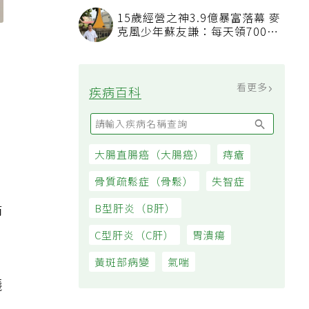
15歲經營之神3.9億暴富落幕 麥
克風少年蘇友謙：每天領700元
過日子
看更多
疾病百科
大腸直腸癌（大腸癌）
痔瘡
骨質疏鬆症（骨鬆）
失智症
節
B型肝炎（B肝）
C型肝炎（C肝）
胃潰瘍
黃斑部病變
氣喘
議