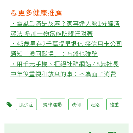
💪更多健康推薦
‧電風扇滿是灰塵？家事達人教1分鐘清
潔法 多加一物還能防髒汙附著
‧45歲男存2千萬提早退休 接信用卡公司
通知「淚回職場」：有錢也碰壁
‧用千元手機、拒絕社群網站 48歲社長
中年後重視和放棄的事：不為面子消費
肌少症
規律運動
跌倒
走路
體重