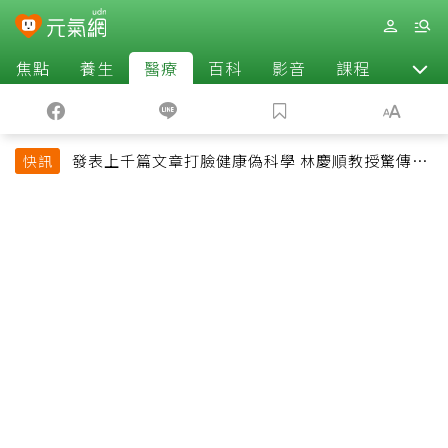
焦點
養生
醫療
百科
影音
課程
退休
發表上千篇文章打臉健康偽科學 林慶順教授驚傳意
快訊
外過世