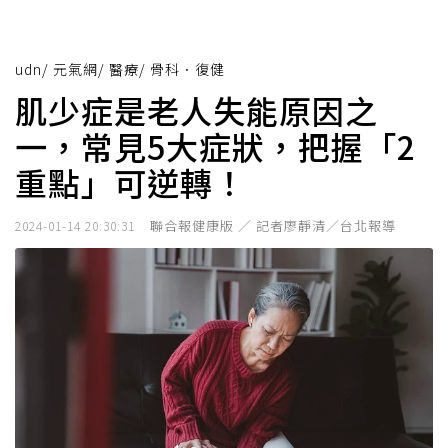
udn
/
元氣網
/
醫療
/
骨科．復健
肌少症是老人失能原因之
一，常見5大症狀，把握「2
重點」可逆轉！
聯合報健康版 ／ 記者廖靜清／台北報導
2024-01-14 20:30:31