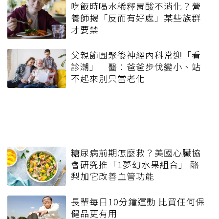
吃飯時喝水稀釋胃酸不消化？營
養師揭「反而有好處」某些族群
才要禁
父親節團聚後神經內科常迎「看
診潮」 醫：爸爸步伐變小、站
不起來別只當老化
糖尿病前期怎麼救？美國心臟協
會研究推「1夢幻水果組合」 酪
梨加它改善血管功能
長輩每日10分鐘運動 比買任何保
健品更有用