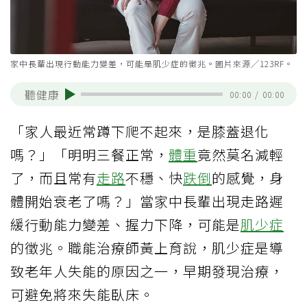
家中長輩出現行動能力變差，可能是肌少症的徵兆。圖片來源╱123RF。
聽健康
00:00
/
00:00
「家人最近常蹲下爬不起來，是膝蓋退化
嗎？」「明明三餐正常，
體重
竟然莫名減輕
了，而且常有
走路
不穩、快
跌倒
的感覺，身
體開始衰老了嗎？」當家中長輩出現走路遲
緩行動能力變差、握力下降，可能是
肌少症
的徵兆。職能治療師黃上育說，肌少症是導
致老年人失能的原因之一，早期發現治療，
可避免將來失能臥床。