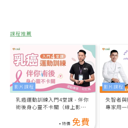
課程推薦
影片課程
影片課程
乳癌運動訓練入門4堂課 - 伴你
失智者與
術後身心靈不卡關（線上影音
專家用一
課）
轉退化大
免費
特價