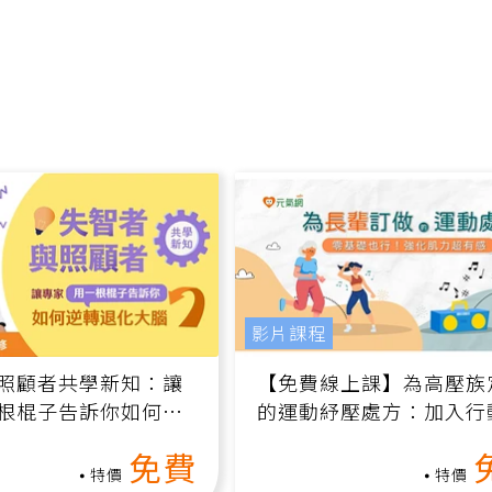
影片課程
照顧者共學新知：讓
【免費線上課】為高壓族
根棍子告訴你如何逆
的運動紓壓處方：加入行
腦（線上影音課）
增肌、互動元素，0基礎
免費
做！
特價
特價