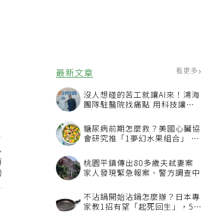
看更多
最新文章
沒人想碰的苦工就讓AI來！鴻海
團隊駐醫院找痛點 用科技讓醫
療更有溫度
糖尿病前期怎麼救？美國心臟協
會研究推「1夢幻水果組合」 酪
梨加它改善血管功能
時
桃園平鎮傳出80多歲夫弒妻案
榜
家人發現緊急報案、警方調查中
不沾鍋開始沾鍋怎麼辦？日本專
家教1招有望「起死回生」，5情