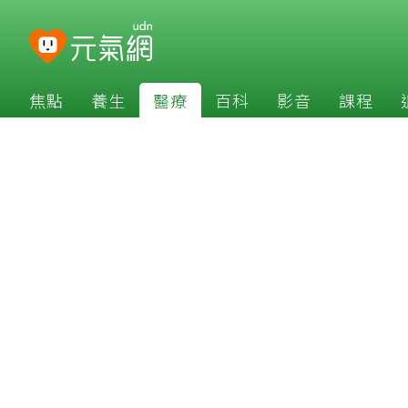
焦點
養生
醫療
百科
影音
課程