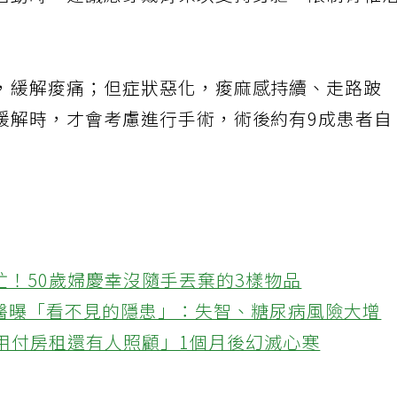
活動時，建議應穿戴背架以支持身軀，限制脊椎
，緩解痠痛；但症狀惡化，痠麻感持續、走路跛
緩解時，才會考慮進行手術，術後約有9成患者自
忙！50歲婦慶幸沒隨手丟棄的3樣物品
醫曝「看不見的隱患」：失智、糖尿病風險大增
不用付房租還有人照顧」1個月後幻滅心寒