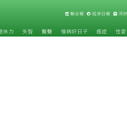
聯合報
經濟日報
河
退休力
失智
醫聲
慢病好日子
癌症
性愛