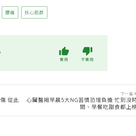
腰痛
核心肌群
?
實用
不實用
下一篇
傷 從此
心臟醫揭早晨5大NG習慣恐增負擔 忙到沒
間、早餐吃甜食都上