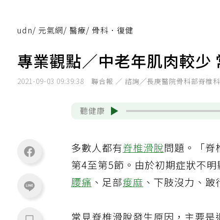
udn
/
元氣網
/
醫療
/
骨科．復健
專業觀點／中老年肌肉較少
2021-09-03 09:39:38
聯合報 ／ 諮詢╱長庚醫院骨科部脊椎
聽健康
多數人都有
脊椎滑脫
問題。「脊
第4至第5節。由於初期症狀不
腰痛
、足部
痠麻
、下肢沒力、跛
常見脊椎滑脫發生原因，主要是