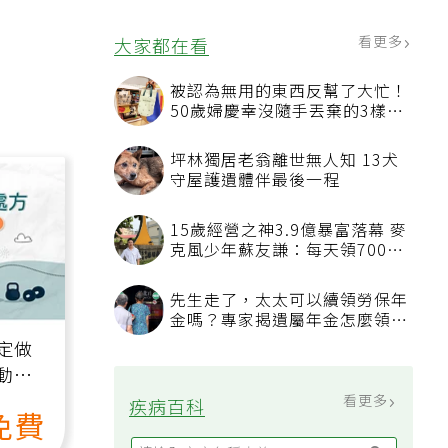
況該換新
看更多
大家都在看
被認為無用的東西反幫了大忙！
50歲婦慶幸沒隨手丟棄的3樣物
品
坪林獨居老翁離世無人知 13犬
守屋護遺體伴最後一程
15歲經營之神3.9億暴富落幕 麥
克風少年蘇友謙：每天領700元
過日子
先生走了，太太可以續領勞保年
金嗎？專家揭遺屬年金怎麼領，
看順位還要看資格
定做
動、
也能
看更多
疾病百科
免費