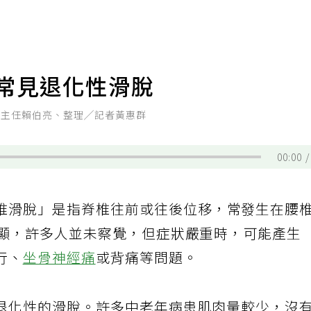
 常見退化性滑脫
科主任賴伯亮、整理╱記者黃惠群
00:00
椎滑脫」是指脊椎往前或往後位移，常發生在腰
明顯，許多人並未察覺，但症狀嚴重時，可能產生
行、
坐骨神經痛
或背痛等問題。
退化性的滑脫。許多中老年病患肌肉量較少，沒