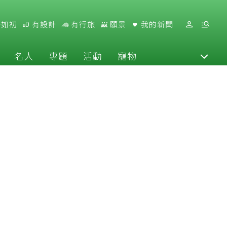
好如初
有設計
有行旅
願景
我的新聞
名人
專題
活動
寵物