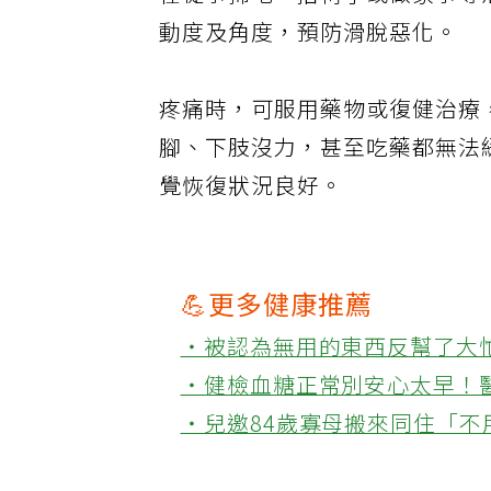
在從事掃地、抬椅子或做家事等
動度及角度，預防滑脫惡化。
疼痛時，可服用藥物或復健治療
腳、下肢沒力，甚至吃藥都無法
覺恢復狀況良好。
💪更多健康推薦
‧被認為無用的東西反幫了大
‧健檢血糖正常別安心太早！
‧兒邀84歲寡母搬來同住「