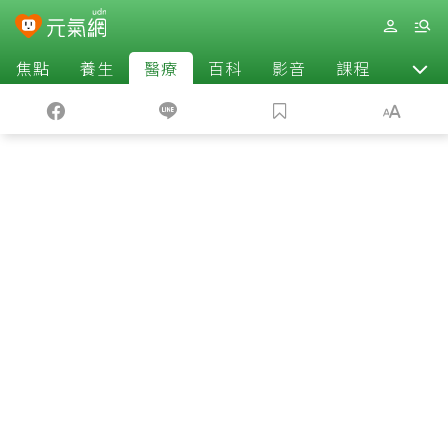
焦點
養生
醫療
百科
影音
課程
退休