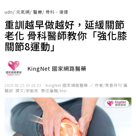
udn
/
元氣網
/
醫療
/
骨科．復健
重訓越早做越好，延緩關節
老化 骨科醫師教你「強化膝
關節8運動」
KingNet 國家網路醫藥
KingNet 國家網路醫藥 ／ 作者/常春月刊 編
2020-08-25 19:04:03
輯部 撰文/郭敏政 責任編輯/Mei