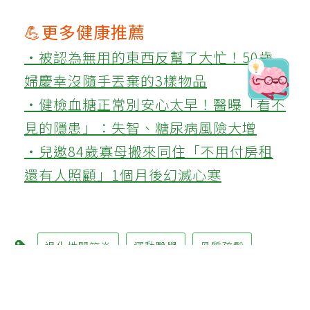
💪更多健康推薦
‧被認為無用的東西反幫了大忙！50歲
婦慶幸沒隨手丟棄的3樣物品
‧健檢血糖正常別安心太早！醫曝「看不
見的隱患」：失智、糖尿病風險大增
‧兒邀84歲寡母搬來同住「不用付房租
還有人照顧」1個月後幻滅心寒
退化性關節炎
運動醫學
骨質疏鬆
關節疼痛
肌力訓練