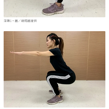
深蹲1。圖／胡翔越提供