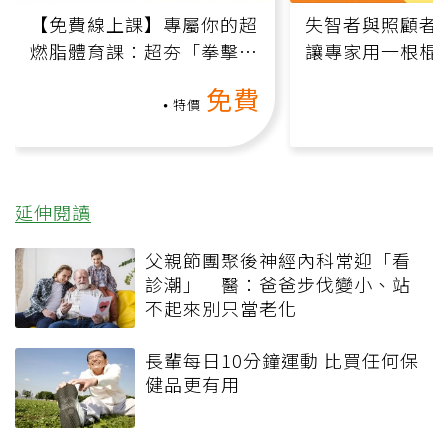
【免費線上課】專屬你的超
失智者與照顧者
燃脂體育課：超夯「拳擊有
讓專家用一根棍
氧」高壓族在家釋放壓力無
何逆轉退化大腦
免費
負擔
課）
特價
延伸閱讀
父親節團聚後神經內科常迎「看
診潮」 醫：爸爸步伐變小、站
不起來別只當老化
長輩每日10分鐘運動 比買任何保
健品更有用