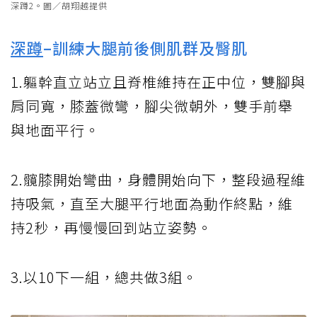
深蹲2。圖／胡翔越提供
深蹲
–訓練大腿前後側肌群及臀肌
1.軀幹直立站立且脊椎維持在正中位，雙腳與
肩同寬，膝蓋微彎，腳尖微朝外，雙手前舉
與地面平行。
2.髖膝開始彎曲，身體開始向下，整段過程維
持吸氣，直至大腿平行地面為動作終點，維
持2秒，再慢慢回到站立姿勢。
3.以10下一組，總共做3組。