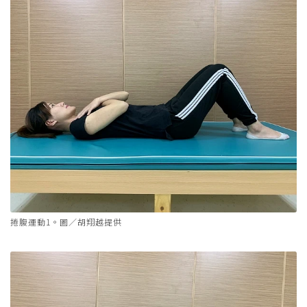
捲腹運動1。圖／胡翔越提供