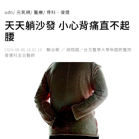
udn
/
元氣網
/
醫療
/
骨科．復健
天天躺沙發 小心背痛直不起
腰
聯合報 ／ 胡翔越／台北醫學大學新國民醫院
2020-06-08 10:01:10
復健科主治醫師