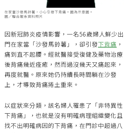
在家當沙發馬鈴薯，小心引發下背痛。圖為示意圖。
圖／聯合報系資料照片
因新冠肺炎疫情影響，一名56歲婦人鮮少出
門在家當「沙發馬鈴薯」，卻引發
下背痛
，
痛到直不起腰。經就醫接受復健及藥物治療
後背痛幾近痊癒，然而過沒幾天又痛起來，
再度就醫。原來她仍持續長時間躺在沙發
上，才導致背痛捲土重來。
以症狀來分類，該名婦人罹患了「非特異性
下背痛」，也就是沒有明確病理組織變化且
找不出明確病因的下背痛，在門診中超過八