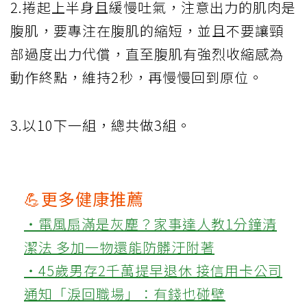
2.捲起上半身且緩慢吐氣，注意出力的肌肉是
腹肌，要專注在腹肌的縮短，並且不要讓頸
部過度出力代償，直至腹肌有強烈收縮感為
動作終點，維持2秒，再慢慢回到原位。
3.以10下一組，總共做3組。
💪更多健康推薦
‧電風扇滿是灰塵？家事達人教1分鐘清
潔法 多加一物還能防髒汙附著
‧45歲男存2千萬提早退休 接信用卡公司
通知「淚回職場」：有錢也碰壁