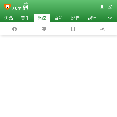
焦點
養生
醫療
百科
影音
課程
退休