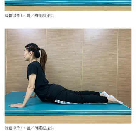
撐體仰背1。圖／胡翔越提供
撐體仰背2。圖／胡翔越提供