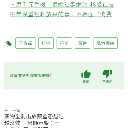
‧用千元手機、拒絕社群網站 48歲社長
中年後重視和放棄的事：不為面子消費
下背痛
拉傷
扭傷
深蹲
肌力訓練
這篇文章對你有幫助嗎?
實用
不實用
上一篇
藥物全剝出放藥盒恐越吃
越沒效！ 藥師示警：一