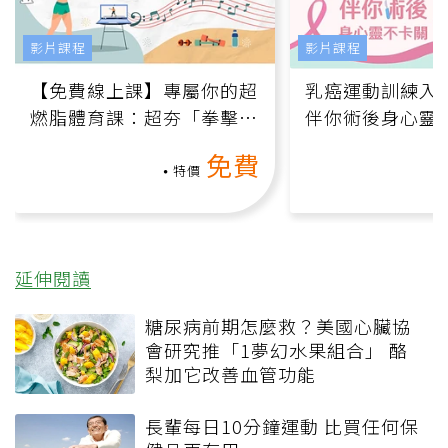
影片課程
影片課程
【免費線上課】專屬你的超
乳癌運動訓練入門
燃脂體育課：超夯「拳擊有
伴你術後身心靈
氧」高壓族在家釋放壓力無
上影音課）
免費
負擔
特價
延伸閱讀
糖尿病前期怎麼救？美國心臟協
會研究推「1夢幻水果組合」 酪
梨加它改善血管功能
長輩每日10分鐘運動 比買任何保