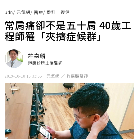
udn
/
元氣網
/
醫療
/
骨科．復健
常肩痛卻不是五十肩 40歲工
程師罹「夾擠症候群」
許嘉麟
輝馥診所主治醫師
元氣網 ／ 許嘉麟醫師
2019-10-10 15:33:55