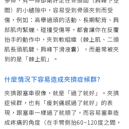
多條，有一條卻剛好走在骨頭間（肩峰下空
間）的小縫隙中，容易受到骨頭夾到而受
傷，例如：高舉過頭的活動、長期駝背、肩
部肌肉緊繃、碰撞受傷等，都會讓你在反覆
抬手的動作中，夾到軟組織（棘上肌、二頭
肌長頭肌腱、肩峰下滑液囊），而最常被夾
到的是「棘上肌」。
什麼情況下容易造成夾擠症候群?
夾擠跟塞車很像，就是「過了就好」。夾擠
症候群，也有「痠刺痛感過了就好」的表
現，跟塞車一樣過了就順了，而容易塞車造
成疼痛的角度（在手臂側抬60~120度之間，