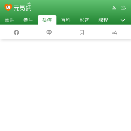
焦點
養生
醫療
百科
影音
課程
退休