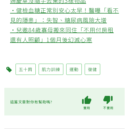
婦慶幸沒隨手丟棄的3樣物品
‧健檢血糖正常別安心太早！醫曝「看不
見的隱患」：失智、糖尿病風險大增
‧兒邀84歲寡母搬來同住「不用付房租
還有人照顧」1個月後幻滅心寒
五十肩
肌力訓練
運動
復健
這篇文章對你有幫助嗎?
實用
不實用