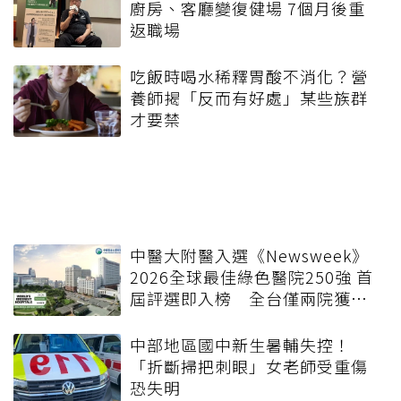
廚房、客廳變復健場 7個月後重
返職場
吃飯時喝水稀釋胃酸不消化？營
養師揭「反而有好處」某些族群
才要禁
中醫大附醫入選《Newsweek》
2026全球最佳綠色醫院250強 首
屆評選即入榜 全台僅兩院獲
選 四葉績效指標居台灣最佳
中部地區國中新生暑輔失控！
「折斷掃把刺眼」女老師受重傷
恐失明