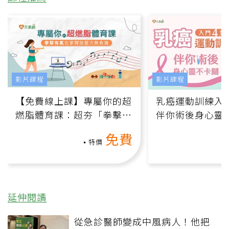
影片課程
影片課程
【免費線上課】專屬你的超
乳癌運動訓練入門
燃脂體育課：超夯「拳擊有
伴你術後身心靈
氧」高壓族在家釋放壓力無
上影音課）
免費
負擔
特價
延伸閱讀
從急診醫師變成中風病人！他把