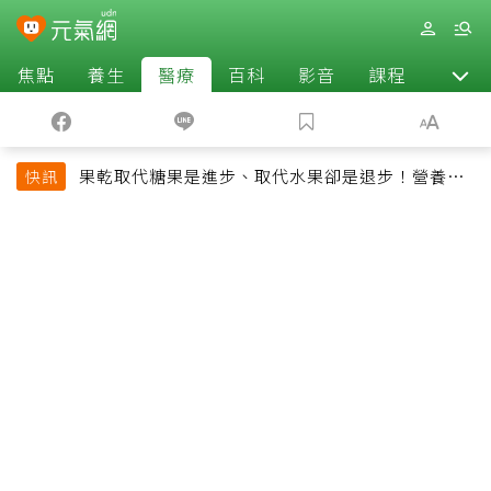
焦點
養生
醫療
百科
影音
課程
退休
果乾取代糖果是進步、取代水果卻是退步！營養師
快訊
揭果乾堅果常見健康陷阱