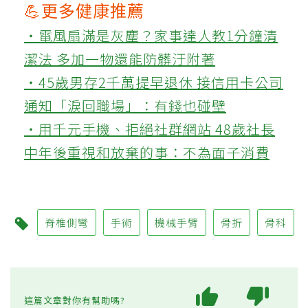
💪更多健康推薦
‧電風扇滿是灰塵？家事達人教1分鐘清
潔法 多加一物還能防髒汙附著
‧45歲男存2千萬提早退休 接信用卡公司
通知「淚回職場」：有錢也碰壁
‧用千元手機、拒絕社群網站 48歲社長
中年後重視和放棄的事：不為面子消費
脊椎側彎
手術
機械手臂
骨折
骨科
這篇文章對你有幫助嗎?