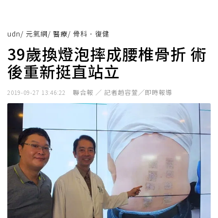
udn
/
元氣網
/
醫療
/
骨科．復健
39歲換燈泡摔成腰椎骨折 術
後重新挺直站立
聯合報 ／ 記者趙容萱╱即時報導
2019-09-27 13:46:22