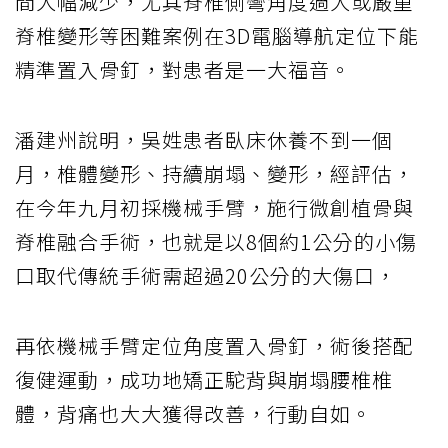
間大幅減少，尤其脊椎側彎角度過大或嚴重
脊椎變形等困難案例在3D電腦導航定位下能
精準置入骨釘，對患者是一大福音。
潘建州說明，吳姓患者臥床休養不到一個
月，椎體變形、持續崩塌、變形，經評估，
在今年九月初採機械手臂，施行微創植骨與
脊椎融合手術，也就是以8個約1公分的小傷
口取代傳統手術需超過20公分的大傷口，
再依機械手臂定位角度置入骨釘，術後搭配
復健運動，成功地矯正駝背與崩塌腰椎椎
體，背痛也大大獲得改善，行動自如。