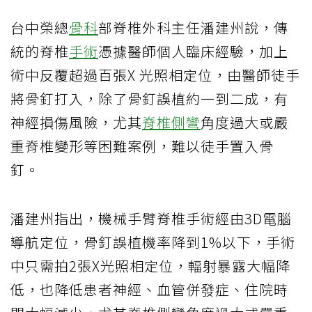
台中榮總
骨科
部脊椎外科主任潘建州說，傳
統的脊椎
手術
憑據醫師個人臨床經驗，加上
術中反覆超過百張X 光照相定位，由醫師徒手
將骨釘打入，除了骨釘誤植約一到二成，有
神經損傷風險，尤其
脊椎側彎
角度過大或嚴
重脊椎變形等困難案例，難以徒手置入骨
釘。
潘建州指出，機械手臂脊椎手術經由3D電腦
導航定位，骨釘誤植機率降到1%以下，手術
中只需拍2張X光照相定位，輻射暴露大幅降
低，也降低患者神經、血管併發症、住院時