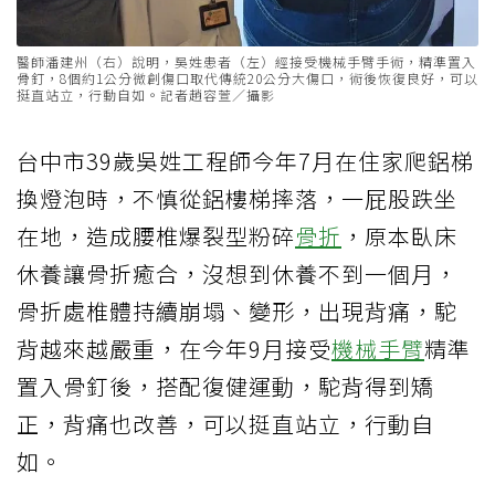
醫師潘建州（右）說明，吳姓患者（左）經接受機械手臂手術，精準置入
骨釘，8個約1公分微創傷口取代傳統20公分大傷口，術後恢復良好，可以
挺直站立，行動自如。記者趙容萱／攝影
台中市39歲吳姓工程師今年7月在住家爬鋁梯
換燈泡時，不慎從鋁樓梯摔落，一屁股跌坐
在地，造成腰椎爆裂型粉碎
骨折
，原本臥床
休養讓骨折癒合，沒想到休養不到一個月，
骨折處椎體持續崩塌、變形，出現背痛，駝
背越來越嚴重，在今年9月接受
機械手臂
精準
置入骨釘後，搭配復健運動，駝背得到矯
正，背痛也改善，可以挺直站立，行動自
如。