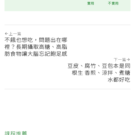
實用
不實用
上一篇
不餓也想吃，問題出在哪
裡？長期攝取高糖、高脂
肪食物讓大腦忘記飽足感
下一篇
豆皮、腐竹、豆包本是同
根生 香煎、涼拌、煮糖
水都好吃
課程推薦