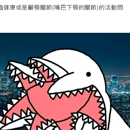
象，那建議注意一下是否有睡覺磨牙或是過度咬
齒健康或是顳顎關節(嘴巴下顎的關節)的活動問