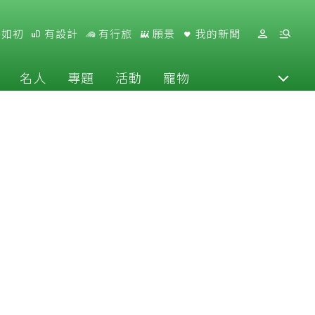
好如初
有設計
有行旅
願景
我的新聞
名人
專題
活動
寵物