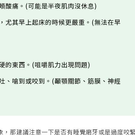
兩頰酸痛。(可能是半夜肌肉沒休息)
分，尤其早上起床的時候更嚴重。(無法在早
硬的東西。(咀嚼肌力出現問題)
嘔吐、嗆到或咬到。(顳顎關節、筋膜、神經