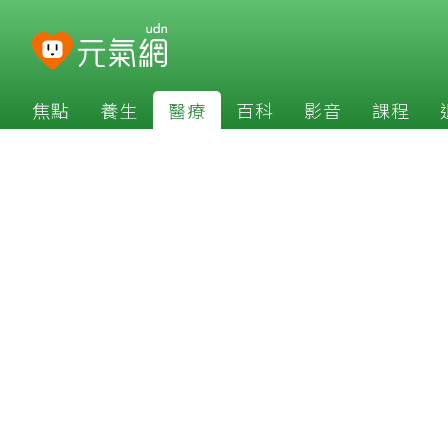
焦點
養生
醫療
百科
影音
課程