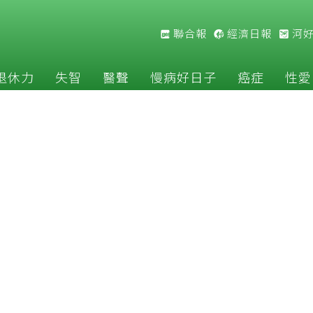
聯合報
經濟日報
河
退休力
失智
醫聲
慢病好日子
癌症
性愛