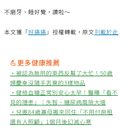
不磨牙、睡好覺，讚啦～
本文獲「
好痛痛
」授權轉載，原文
刊載於此
💪更多健康推薦
‧被認為無用的東西反幫了大忙！50歲
婦慶幸沒隨手丟棄的3樣物品
‧健檢血糖正常別安心太早！醫曝「看不
見的隱患」：失智、糖尿病風險大增
‧兒邀84歲寡母搬來同住「不用付房租
還有人照顧」1個月後幻滅心寒