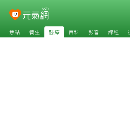
焦點
養生
醫療
百科
影音
課程