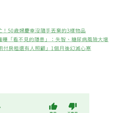
忙！50歲婦慶幸沒隨手丟棄的3樣物品
醫曝「看不見的隱患」：失智、糖尿病風險大增
不用付房租還有人照顧」1個月後幻滅心寒
?