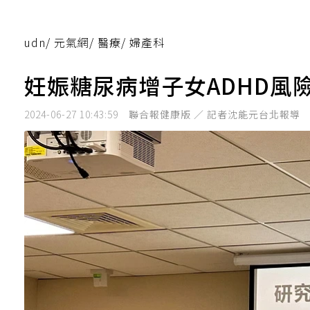
udn
/
元氣網
/
醫療
/
婦產科
妊娠糖尿病增子女ADHD
2024-06-27 10:43:59
聯合報健康版 ／ 記者沈能元台北報導