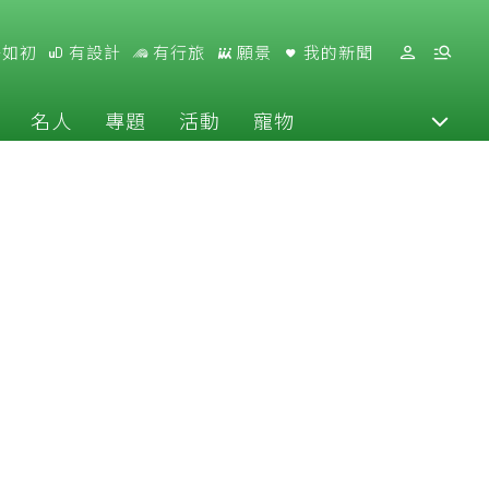
好如初
有設計
有行旅
願景
我的新聞
名人
專題
活動
寵物