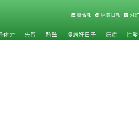
聯合報
經濟日報
河
退休力
失智
醫聲
慢病好日子
癌症
性愛