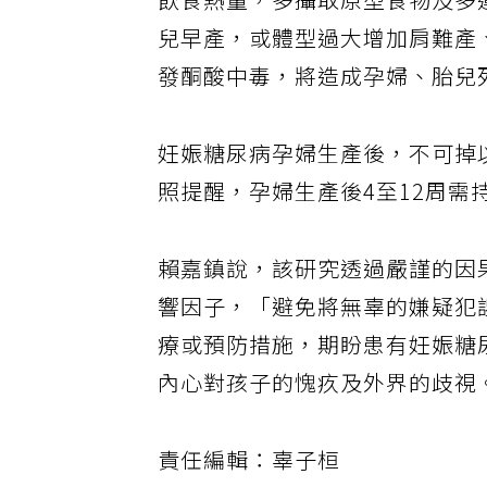
飲食熱量，多攝取原型食物及多
兒早產，或體型過大增加肩難產
發酮酸中毒，將造成孕婦、胎兒
妊娠糖尿病孕婦生產後，不可掉
照提醒，孕婦生產後4至12周
賴嘉鎮說，該研究透過嚴謹的因
響因子，「避免將無辜的嫌疑犯
療或預防措施，期盼患有妊娠糖
內心對孩子的愧疚及外界的歧視
責任編輯：辜子桓