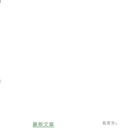
胎
引
影
治
媽
看更多
最新文章