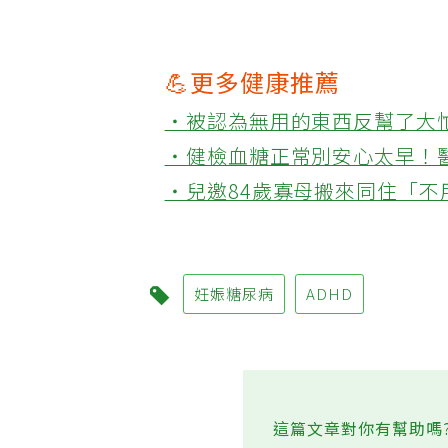
💪更多健康推薦
‧被認為無用的東西反幫了大
‧健檢血糖正常別安心太早！
‧兒邀84歲寡母搬來同住「
妊娠糖尿病
ADHD
這篇文章對你有幫助嗎