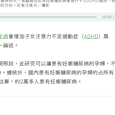
最新研究，推翻過去認為妊娠糖尿病會提升子女ADHD風險，
確的方向。記者沈能元／攝影
00:00
尿病
會增加子女注意力不足過動症（
ADHD
）風
一論述。
閔照說，此研究可以讓患有妊娠糖尿病的孕婦，
HD。據統計，國內患有妊娠糖尿病的孕婦約占所
婦估算，約2萬多人患有妊娠糖尿病。