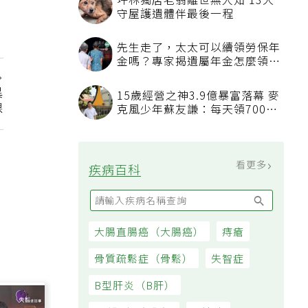
坪林獨居老翁離世無人知 13犬
守屋護遺體伴最後一程
先生走了，太太可以續領勞保年
金嗎？專家揭遺屬年金怎麼領，
看順位還要看資格
異
15歲經營之神3.9億暴富落幕 麥
課
克風少年蘇友謙：每天領700元
過日子
看更多
疾病百科
大腸直腸癌（大腸癌）
痔瘡
骨質疏鬆症（骨鬆）
失智症
B型肝炎（B肝）