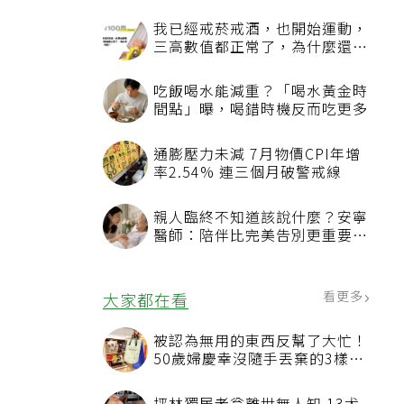
我已經戒菸戒酒，也開始運動，
三高數值都正常了，為什麼還不
能停藥？
吃飯喝水能減重？「喝水黃金時
間點」曝，喝錯時機反而吃更多
通膨壓力未減 7月物價CPI年增
率2.54% 連三個月破警戒線
親人臨終不知道該說什麼？安寧
醫師：陪伴比完美告別更重要，
4句話值得及早說出口
看更多
大家都在看
被認為無用的東西反幫了大忙！
50歲婦慶幸沒隨手丟棄的3樣物
品