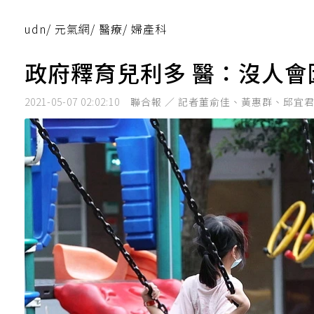
udn
/
元氣網
/
醫療
/
婦產科
政府釋育兒利多 醫：沒人
2021-05-07 02:02:10
聯合報 ／ 記者董俞佳、黃惠群、邱宜