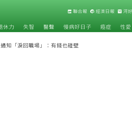
聯合報
經濟日報
河
退休力
失智
醫聲
慢病好日子
癌症
性愛
公司通知「淚回職場」：有錢也碰壁