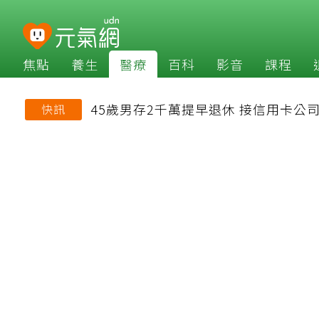
焦點
養生
醫療
百科
影音
課程
45歲男存2千萬提早退休 接信用卡
快訊