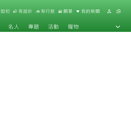
好如初
有設計
有行旅
願景
我的新聞
名人
專題
活動
寵物