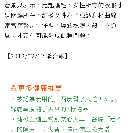
詹景泉表示，比起陰毛，女性所穿的衣服才
是關鍵所在。許多女性為了強調身材曲線，
常常穿緊身牛仔褲，導致私處悶熱、不通
風，才更有可能造成此種問題。
【2012/02/12 聯合報】
💪更多健康推薦
‧被認為無用的東西反幫了大忙！50歲
婦慶幸沒隨手丟棄的3樣物品
‧健檢血糖正常別安心太早！醫曝「看不
見的隱患」：失智、糖尿病風險大增