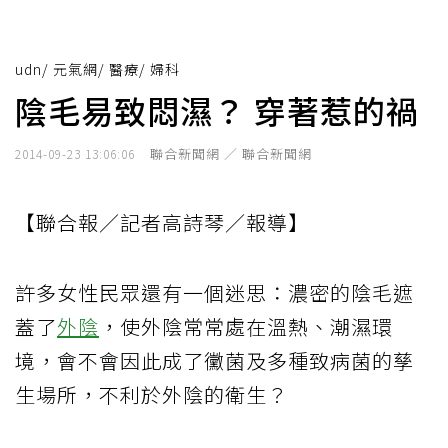
udn
/
元氣網
/
醫療
/
婦科
陰毛易致悶濕？ 穿著惹的禍
聯合新聞網 ／ 聯合新聞網
2014-09-23 13:06:06
【聯合報／記者高詩琴／報導】
許多女性民眾還有一個迷思：濃密的陰毛遮
蓋了
外陰
，使外陰常常處在溫熱、潮濕環
境，會不會因此成了黴菌及多種致病菌的孳
生場所，不利於外陰的衛生？