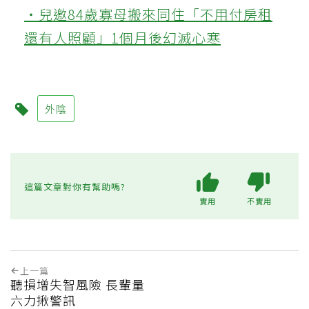
‧兒邀84歲寡母搬來同住「不用付房租
還有人照顧」1個月後幻滅心寒
外陰
這篇文章對你有幫助嗎?
實用
不實用
上一篇
聽損增失智風險 長輩量
六力揪警訊