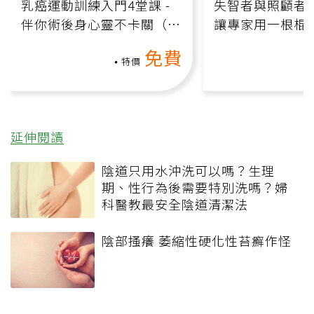
乳癌運動訓練入門4堂課 -
失智者與照顧者
伴你術後身心靈不卡關（線
讓專家用一根棍
上影音課）
何逆轉退化大腦
免費
課）
特價
延伸閱讀
陰道只用水沖洗可以嗎？生理
期、性行為後需要特別洗嗎？婦
科醫教最安全陰道清潔法
陰部搔癢 萎縮性硬化性苔癬作怪