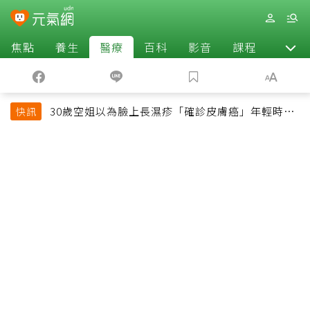
焦點
養生
醫療
百科
影音
課程
退休
30歲空姐以為臉上長濕疹「確診皮膚癌」年輕時一
快訊
習慣釀惡果超後悔