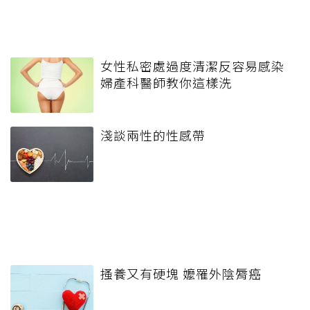
女性私密處過度清潔反容易感染
婦產科醫師教你這樣洗
淺談兩性的性感帶
搔養又有硬塊 嬤罹外陰脣癌