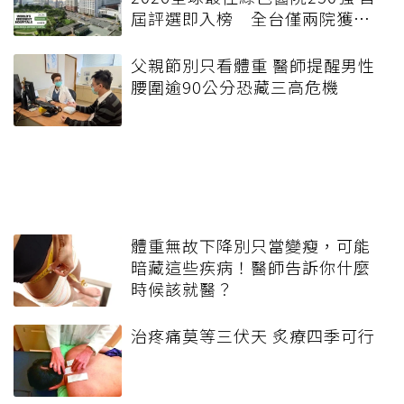
屆評選即入榜 全台僅兩院獲
選 四葉績效指標居台灣最佳
父親節別只看體重 醫師提醒男性
腰圍逾90公分恐藏三高危機
體重無故下降別只當變瘦，可能
暗藏這些疾病！醫師告訴你什麼
時候該就醫？
治疼痛莫等三伏天 炙療四季可行