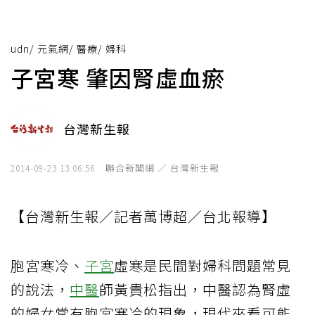
udn
/
元氣網
/
醫療
/
婦科
子宮寒 肇因腎虛血瘀
台灣新生報
聯合新聞網 ／ 台灣新生報
2014-09-23 13:06:56
【台灣新生報／記者萬博超／台北報導】
胞宮寒冷、
子宮
虛寒是民間對婦科問題常見
的說法，
中醫
師黃貴松指出，中醫認為腎虛
的婦女常有胞宮寒冷的現象，現代來看可能