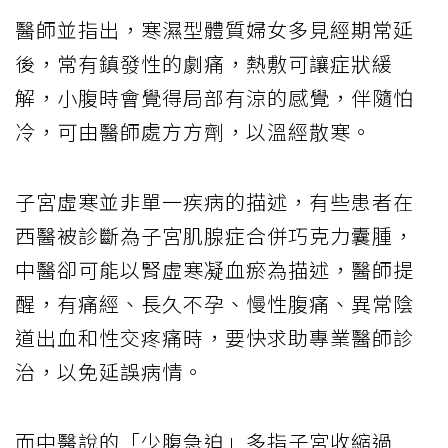
醫師並指出，寒濕型體質婦女多見經期常延
後，常有鎮發性的劇痛，熱敷可讓症狀緩
解，小腹時會覺得局部有涼的感覺，伴隨怕
冷，可由醫師處方方劑，以溫經散寒。
子宮虛寒並非單一疾病的描述，有些患者在
西醫被診斷為子宮肌腺症合併巧克力囊腫，
中醫卻可能以腎虛寒凝血瘀為描述，醫師提
醒，有痛經、長久不孕、慢性腹痛、異常陰
道出血和性交疼痛時，要快求助專業醫師診
治，以免延誤病情。
而中醫說的「少腹急迫」多指子宮收縮過