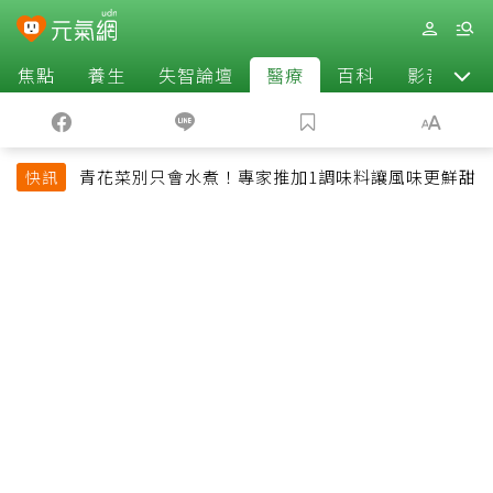
焦點
養生
失智論壇
醫療
百科
影音
青花菜別只會水煮！專家推加1調味料讓風味更鮮甜
快訊