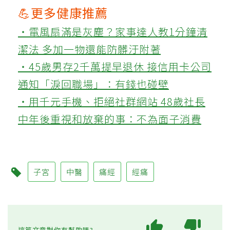
💪更多健康推薦
‧電風扇滿是灰塵？家事達人教1分鐘清
潔法 多加一物還能防髒汙附著
‧45歲男存2千萬提早退休 接信用卡公司
通知「淚回職場」：有錢也碰壁
‧用千元手機、拒絕社群網站 48歲社長
中年後重視和放棄的事：不為面子消費
子宮
中醫
痛經
經痛
這篇文章對你有幫助嗎?