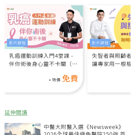
影片課程
影片課程
乳癌運動訓練入門4堂課 -
失智者與照顧者
伴你術後身心靈不卡關（線
讓專家用一根棍
上影音課）
何逆轉退化大腦
免費
課）
特價
延伸閱讀
中醫大附醫入選《Newsweek》
2026全球最佳綠色醫院250強 首