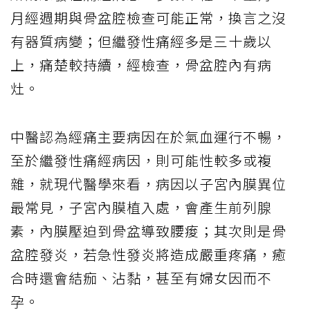
月經週期與骨盆腔檢查可能正常，換言之沒
有器質病變；但繼發性痛經多是三十歲以
上，痛楚較持續，經檢查，骨盆腔內有病
灶。
中醫認為經痛主要病因在於氣血運行不暢，
至於繼發性痛經病因，則可能性較多或複
雜，就現代醫學來看，病因以子宮內膜異位
最常見，子宮內膜植入處，會產生前列腺
素，內膜壓迫到骨盆導致腰痠；其次則是骨
盆腔發炎，若急性發炎將造成嚴重疼痛，癒
合時還會結痂、沾黏，甚至有婦女因而不
孕。