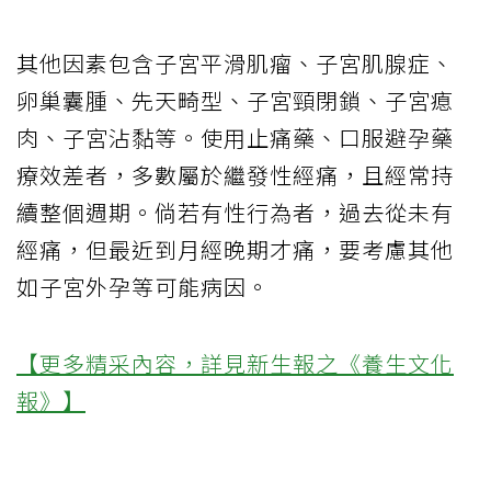
其他因素包含子宮平滑肌瘤、子宮肌腺症、
卵巢囊腫、先天畸型、子宮頸閉鎖、子宮瘜
肉、子宮沾黏等。使用止痛藥、口服避孕藥
療效差者，多數屬於繼發性經痛，且經常持
續整個週期。倘若有性行為者，過去從未有
經痛，但最近到月經晚期才痛，要考慮其他
如子宮外孕等可能病因。
【更多精采內容，詳見新生報之《養生文化
報》】