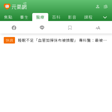
焦點
養生
醫療
百科
影音
課程
退休
睡眠不足「血管如擰抹布被擠壓」 專科醫：最被忽
快訊
略的抗老方法