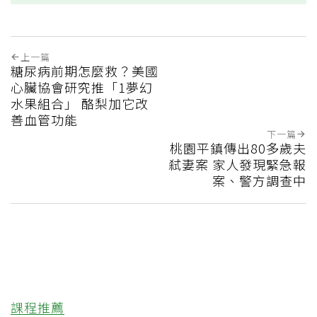
上一篇
糖尿病前期怎麼救？美國
心臟協會研究推「1夢幻
水果組合」 酪梨加它改
善血管功能
下一篇
桃園平鎮傳出80多歲夫
弒妻案 家人發現緊急報
案、警方調查中
課程推薦