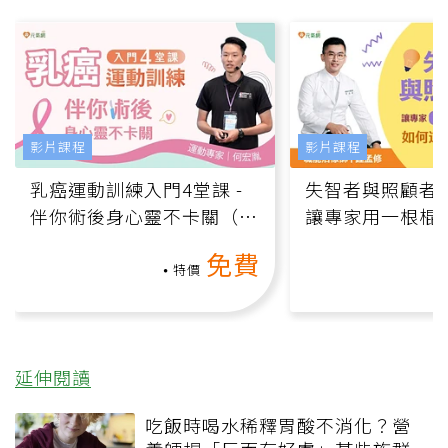
影片課程
影片課程
乳癌運動訓練入門4堂課 -
失智者與照顧者
伴你術後身心靈不卡關（線
讓專家用一根棍
上影音課）
何逆轉退化大腦
免費
課）
特價
延伸閱讀
吃飯時喝水稀釋胃酸不消化？營