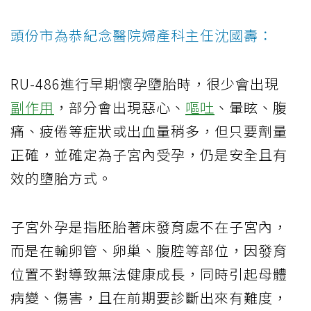
頭份市為恭紀念醫院婦產科主任沈國壽：
RU-486進行早期懷孕墮胎時，很少會出現
副作用
，部分會出現惡心、
嘔吐
、暈眩、腹
痛、疲倦等症狀或出血量稍多，但只要劑量
正確，並確定為子宮內受孕，仍是安全且有
效的墮胎方式。
子宮外孕是指胚胎著床發育處不在子宮內，
而是在輸卵管、卵巢、腹腔等部位，因發育
位置不對導致無法健康成長，同時引起母體
病變、傷害，且在前期要診斷出來有難度，