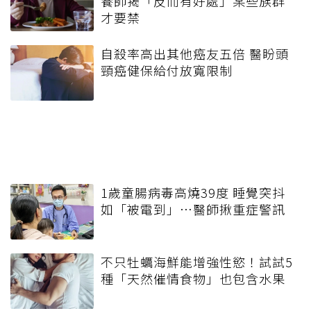
養師揭「反而有好處」某些族群
才要禁
自殺率高出其他癌友五倍 醫盼頭
頸癌健保給付放寬限制
1歲童腸病毒高燒39度 睡覺突抖
如「被電到」…醫師揪重症警訊
不只牡蠣海鮮能增強性慾！試試5
種「天然催情食物」也包含水果