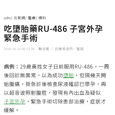
udn
/
元氣網
/
醫療
/
婦科
吃墮胎藥RU-486 子宮外孕
緊急手術
聯合報 ／ 記者翁浩然／整理
2016-05-18 08:53:58
病例：
29歲黃姓女子日前服用RU-486，一周
後回診無異常，以為成功
墮胎
，但隔幾天開
始腹痛，掛急診後檢查尿液確認已懷孕，再
以超音波照射腹腔，發現有內出血及疑似
子宮外孕
，緊急手術切除患部治療，症狀才
緩解。