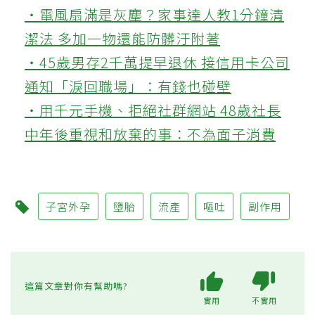
‧電風扇滿是灰塵？家事達人教1分鐘清
潔法 多加一物還能防髒汙附著
‧45歲男存2千萬提早退休 接信用卡公司
通知「淚回職場」：有錢也碰壁
‧用千元手機、拒絕社群網站 48歲社長
中年後重視和放棄的事：不為面子消費
子宮外孕
墮胎
流產
嘔吐
副作用
這篇文章對你有幫助嗎?
實用
不實用