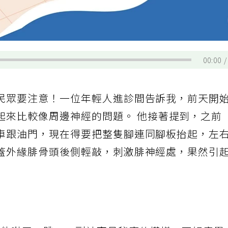
00:00
民眾要注意！一位年輕人進診間告訴我，前天開
起來比較像周邊神經的問題。 他接著提到，之前
車跟油門，現在得要把整隻腳連同腳板抬起，左
蓋外緣腓骨頭後側輕敲，刺激腓神經處，果然引