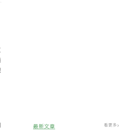
，
道
拖
現
到
看更多
最新文章