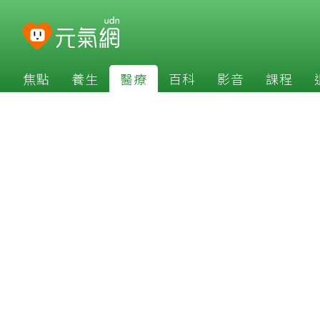
焦點
養生
醫療
百科
影音
課程