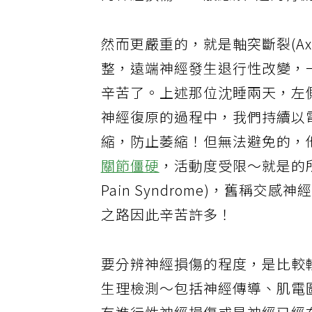
的神經損傷，一般應該6週內有
然而更嚴重的，就是軸突斷裂(Axo
整，遠端神經發生退行性改變，
辛苦了。上述那位沈睡兩天，左
神經復原的過程中，我們持續以
縮，防止萎縮！但無法避免的，
關節僵硬
，活動度受限～就是的所謂的
Pain Syndrome)，舊稱交感神經失養
之路因此辛苦許多！
要分辨神經損傷的程度，是比較
生理檢測～包括神經傳導、肌電