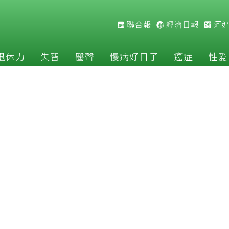
聯合報
經濟日報
河
退休力
失智
醫聲
慢病好日子
癌症
性愛