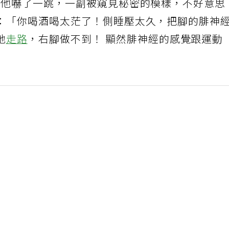
」他嚇了一跳，一副被窺見秘密的模樣，不好意思
：「你喝酒喝太茫了！側睡壓太久，把腳的腓神
地
走路
，右腳做不到！ 顯然腓神經的感覺跟運動