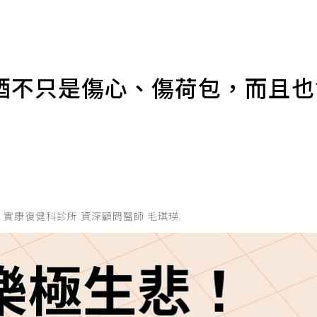
酒不只是傷心、傷荷包，而且
 實康復健科診所 資深顧問醫師 毛琪瑛