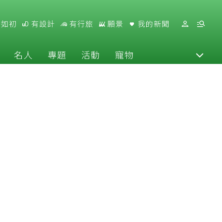
好如初
有設計
有行旅
願景
我的新聞
名人
專題
活動
寵物