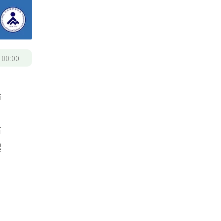
/
00:00
始
右
起