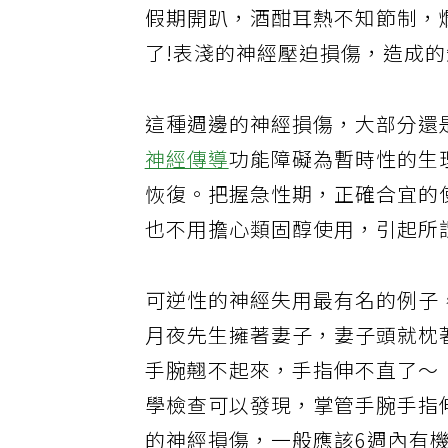
假期開趴，酒酣耳熱不知節制，
了!表淺的神經壓迫損傷，造成
這種週邊的神經損傷，大部分還是屬於
神經傳導
功能障礙為暫時性的生
恢復。把握急性期，正確合宜的
也不用擔心類固醇使用，引起所
可逆性的神經失用最有名的例子，是所
月夜先生擁著妻子，妻子頭就枕
手腕翹不起來，手指伸不直了～
學檢查可以發現，掌管手腕手指