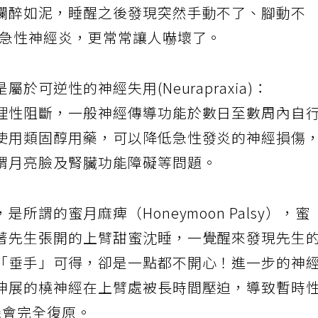
爛醉如泥，睡醒之後發現突然手動不了、腳動不
的急性神經炎，更常常讓人嚇壞了。
可逆性的神經失用(Neurapraxia)：
理性阻斷，一般神經傳導功能於數日至數周內自
使用類固醇用藥，可以降低急性發炎的神經損傷
謂月亮臉及腎臟功能障礙等問題。
謂的蜜月麻痺（Honeymoon Palsy），蜜
著先生張開的上臂甜蜜沈睡，一覺醒來發現先生
「垂手」可得，卻是一點都不開心！進一步的神
伸展的橈神經在上臂處被長時間壓迫，導致暫時