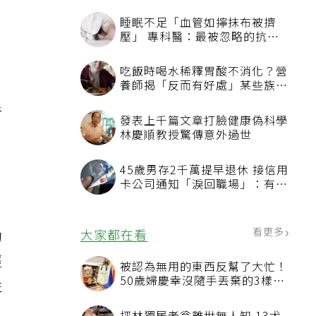
睡眠不足「血管如擰抹布被擠
壓」 專科醫：最被忽略的抗老
方法
吃飯時喝水稀釋胃酸不消化？營
養師揭「反而有好處」某些族群
才要禁
行
發表上千篇文章打臉健康偽科學
，
林慶順教授驚傳意外過世
45歲男存2千萬提早退休 接信用
卡公司通知「淚回職場」：有錢
也碰壁
看更多
大家都在看
的
經
被認為無用的東西反幫了大忙！
50歲婦慶幸沒隨手丟棄的3樣物
性
品