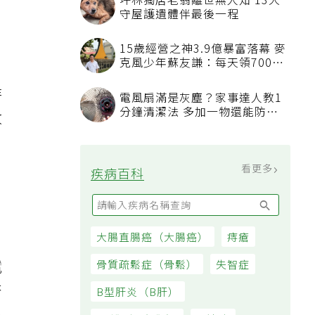
坪林獨居老翁離世無人知 13犬
守屋護遺體伴最後一程
15歲經營之神3.9億暴富落幕 麥
克風少年蘇友謙：每天領700元
過日子
待
電風扇滿是灰塵？家事達人教1
分鐘清潔法 多加一物還能防髒
收
汙附著
l
看更多
疾病百科
大腸直腸癌（大腸癌）
痔瘡
電
骨質疏鬆症（骨鬆）
失智症
否
B型肝炎（B肝）