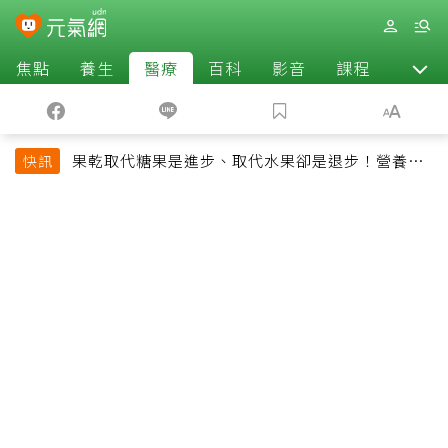
焦點
養生
醫療
百科
影音
課程
退休
果乾取代糖果是進步、取代水果卻是退步！營養師
快訊
揭果乾堅果常見健康陷阱