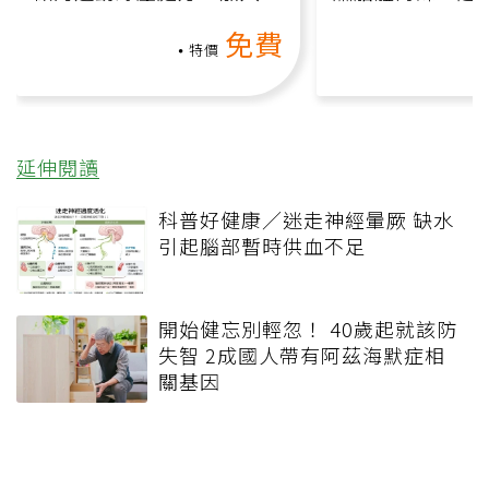
動、增肌、互動元素，0基
氧」高壓族在家
免費
礎也能做！
負擔
特價
延伸閱讀
科普好健康／迷走神經暈厥 缺水
引起腦部暫時供血不足
開始健忘別輕忽！ 40歲起就該防
失智 2成國人帶有阿茲海默症相
關基因