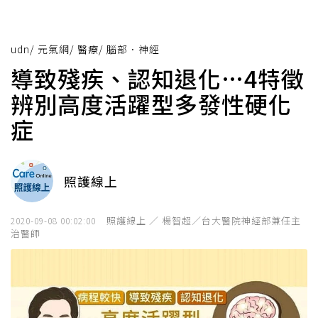
udn
/
元氣網
/
醫療
/
腦部．神經
導致殘疾、認知退化…4特徵
辨別高度活躍型多發性硬化
症
照護線上
照護線上 ／ 楊智超／台大醫院神經部兼任主
2020-09-08 00:02:00
治醫師