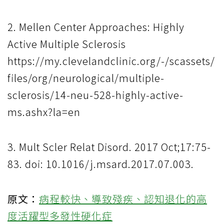
2. Mellen Center Approaches: Highly
Active Multiple Sclerosis
https://my.clevelandclinic.org/-/scassets/
files/org/neurological/multiple-
sclerosis/14-neu-528-highly-active-
ms.ashx?la=en
3. Mult Scler Relat Disord. 2017 Oct;17:75-
83. doi: 10.1016/j.msard.2017.07.003.
原文：
病程較快、導致殘疾、認知退化的高
度活躍型多發性硬化症