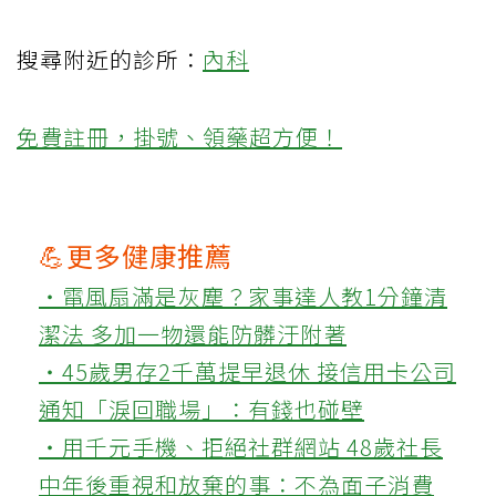
搜尋附近的診所：
內科
免費註冊，掛號、領藥超方便！
💪更多健康推薦
‧電風扇滿是灰塵？家事達人教1分鐘清
潔法 多加一物還能防髒汙附著
‧45歲男存2千萬提早退休 接信用卡公司
通知「淚回職場」：有錢也碰壁
‧用千元手機、拒絕社群網站 48歲社長
中年後重視和放棄的事：不為面子消費