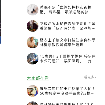
睡眠不足「血管如擰抹布被擠
壓」 專科醫：最被忽略的抗老
方法
吃飯時喝水稀釋胃酸不消化？營
養師揭「反而有好處」某些族群
才要禁
發表上千篇文章打臉健康偽科學
林慶順教授驚傳意外過世
45歲男存2千萬提早退休 接信用
卡公司通知「淚回職場」：有錢
也碰壁
看更多
大家都在看
被認為無用的東西反幫了大忙！
50歲婦慶幸沒隨手丟棄的3樣物
品