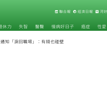
聯合報
經濟日報
河
退休力
失智
醫聲
慢病好日子
癌症
性愛
公司通知「淚回職場」：有錢也碰壁