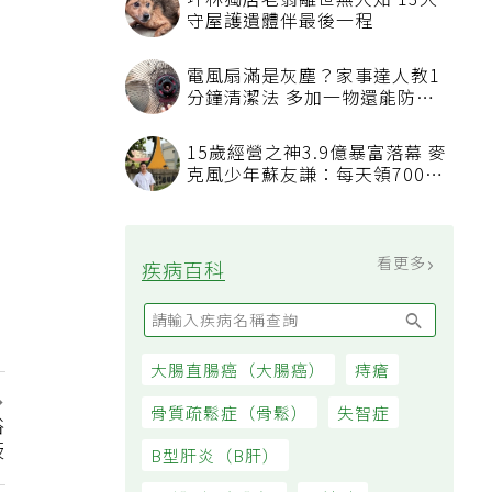
坪林獨居老翁離世無人知 13犬
守屋護遺體伴最後一程
電風扇滿是灰塵？家事達人教1
分鐘清潔法 多加一物還能防髒
汙附著
15歲經營之神3.9億暴富落幕 麥
克風少年蘇友謙：每天領700元
過日子
看更多
疾病百科
大腸直腸癌（大腸癌）
痔瘡
骨質疏鬆症（骨鬆）
失智症
浴
板
B型肝炎（B肝）