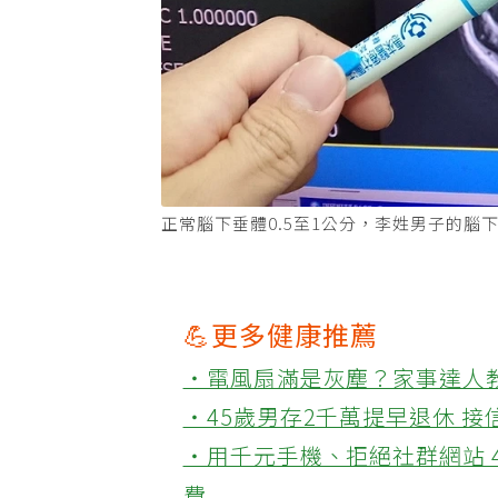
正常腦下垂體0.5至1公分，李姓男子的
💪更多健康推薦
‧電風扇滿是灰塵？家事達人
‧45歲男存2千萬提早退休 
‧用千元手機、拒絕社群網站 