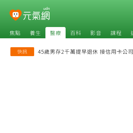
焦點
養生
醫療
百科
影音
課程
45歲男存2千萬提早退休 接信用卡
快訊