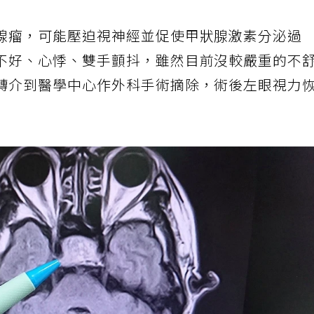
腺瘤，可能壓迫視神經並促使甲狀腺激素分泌過
不好、心悸、雙手顫抖，雖然目前沒較嚴重的不
轉介到醫學中心作外科手術摘除，術後左眼視力