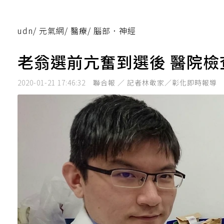
udn
/
元氣網
/
醫療
/
腦部．神經
老翁選前亢奮到選後 醫院
2020-01-21 17:46:32
聯合報 ／ 記者林敬家／彰化即時報導