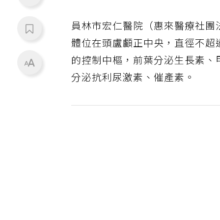
員林市宏仁醫院（惠來醫療社團
體位在頭盧顱正中央，直徑不超
的控制中樞，前葉分泌生長素、
分泌抗利尿激素、催產素。