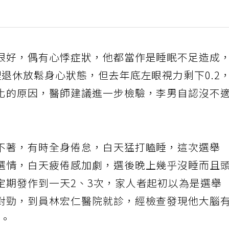
很好，偶有心悸症狀，他都當作是睡眠不足造成
退休放鬆身心狀態，但去年底左眼視力剩下0.2
化的原因，醫師建議進一步檢驗，李男自認沒不
不著，有時全身倦怠，白天猛打瞌睡，這次選舉
選情，白天疲倦感加劇，選後晚上幾乎沒睡而且
定期發作到一天2、3次，家人者起初以為是選舉
對勁，到員林宏仁醫院就診，經檢查發現他大腦
瘤。