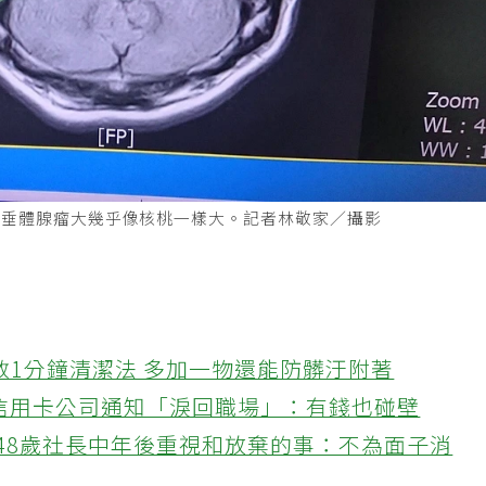
腦下垂體腺瘤大幾乎像核桃一樣大。記者林敬家／攝影
教1分鐘清潔法 多加一物還能防髒汙附著
接信用卡公司通知「淚回職場」：有錢也碰壁
48歲社長中年後重視和放棄的事：不為面子消