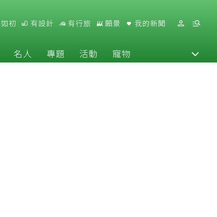
好如初
有設計
有行旅
願景
我的新聞
名人
專題
活動
寵物