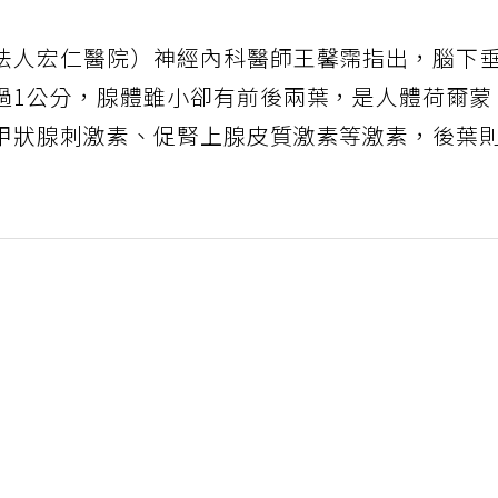
法人宏仁醫院）神經內科醫師王馨霈指出，腦下
過1公分，腺體雖小卻有前後兩葉，是人體荷爾蒙
甲狀腺刺激素、促腎上腺皮質激素等激素，後葉