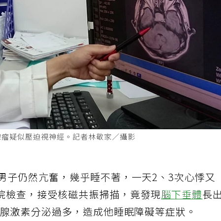
腺瘤疑似壓迫視神經。記者林敬家／攝影
男子仍然亢奮，幾乎睡不著，一天2、3次心悸又
院檢查，接受核磁共振掃描，竟發現
腦下垂體
長
狀腺激素分泌過多，造成他睡眠障礙等症狀。