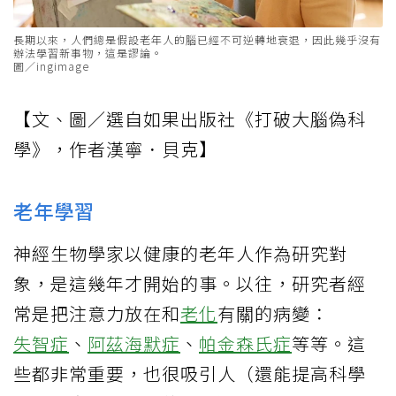
長期以來，人們總是假設老年人的腦已經不可逆轉地衰退，因此幾乎沒有
辦法學習新事物，這是謬論。
圖／ingimage
【文、圖／選自如果出版社《打破大腦偽科
學》，作者漢寧．貝克】
老年學習
神經生物學家以健康的老年人作為研究對
象，是這幾年才開始的事。以往，研究者經
常是把注意力放在和
老化
有關的病變：
失智症
、
阿茲海默症
、
帕金森氏症
等等。這
些都非常重要，也很吸引人（還能提高科學