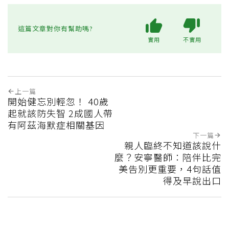
這篇文章對你有幫助嗎?
實用
不實用
上一篇
開始健忘別輕忽！ 40歲
起就該防失智 2成國人帶
有阿茲海默症相關基因
下一篇
親人臨終不知道該說什
麼？安寧醫師：陪伴比完
美告別更重要，4句話值
得及早說出口