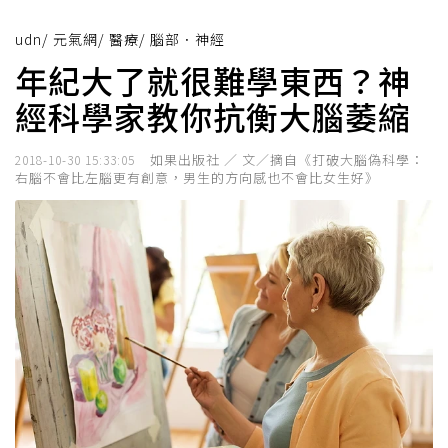
udn
/
元氣網
/
醫療
/
腦部．神經
年紀大了就很難學東西？神
經科學家教你抗衡大腦萎縮
如果出版社 ／ 文／摘自《打破大腦偽科學：
2018-10-30 15:33:05
右腦不會比左腦更有創意，男生的方向感也不會比女生好》