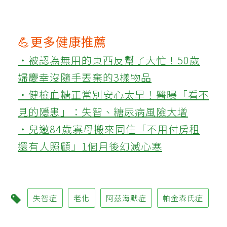
💪更多健康推薦
‧被認為無用的東西反幫了大忙！50歲
婦慶幸沒隨手丟棄的3樣物品
‧健檢血糖正常別安心太早！醫曝「看不
見的隱患」：失智、糖尿病風險大增
‧兒邀84歲寡母搬來同住「不用付房租
還有人照顧」1個月後幻滅心寒
失智症
老化
阿茲海默症
帕金森氏症