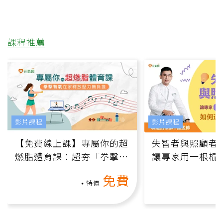
課程推薦
影片課程
影片課程
【免費線上課】專屬你的超
失智者與照顧者
燃脂體育課：超夯「拳擊有
讓專家用一根棍
氧」高壓族在家釋放壓力無
何逆轉退化大腦
免費
負擔
課）
特價