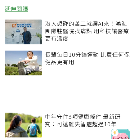
延伸閱讀
沒人想碰的苦工就讓AI來！鴻海
團隊駐醫院找痛點 用科技讓醫療
更有溫度
長輩每日10分鐘運動 比買任何保
健品更有用
中年守住3項健康條件 最新研
究：可遠離失智症超過10年