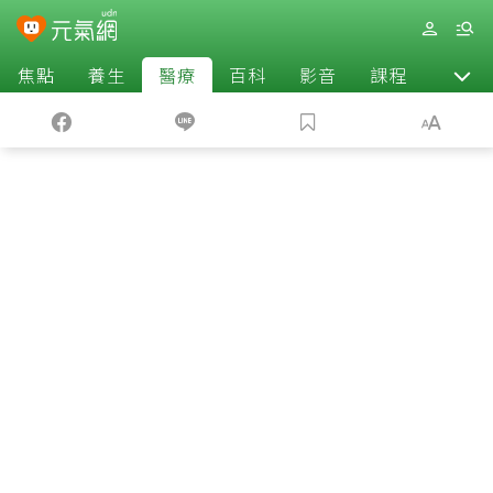
焦點
養生
醫療
百科
影音
課程
退休