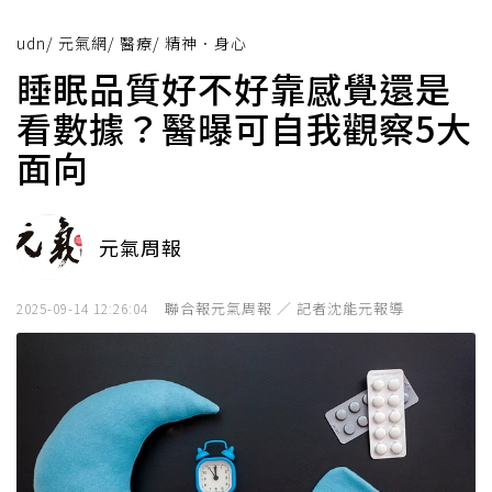
udn
/
元氣網
/
醫療
/
精神．身心
睡眠品質好不好靠感覺還是
看數據？醫曝可自我觀察5大
面向
元氣周報
聯合報元氣周報 ／ 記者沈能元報導
2025-09-14 12:26:04