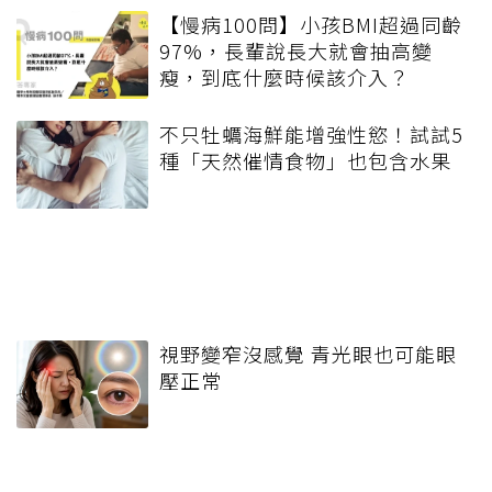
【慢病100問】小孩BMI超過同齡
97%，長輩說長大就會抽高變
瘦，到底什麼時候該介入？
不只牡蠣海鮮能增強性慾！試試5
種「天然催情食物」也包含水果
視野變窄沒感覺 青光眼也可能眼
壓正常