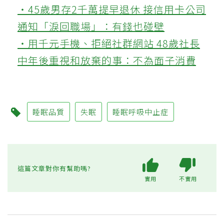
‧45歲男存2千萬提早退休 接信用卡公司
通知「淚回職場」：有錢也碰壁
‧用千元手機、拒絕社群網站 48歲社長
中年後重視和放棄的事：不為面子消費
睡眠品質
失眠
睡眠呼吸中止症
這篇文章對你有幫助嗎?
實用
不實用