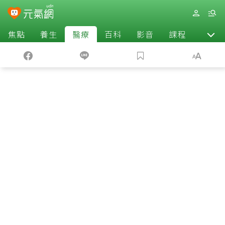
焦點
養生
醫療
百科
影音
課程
退休