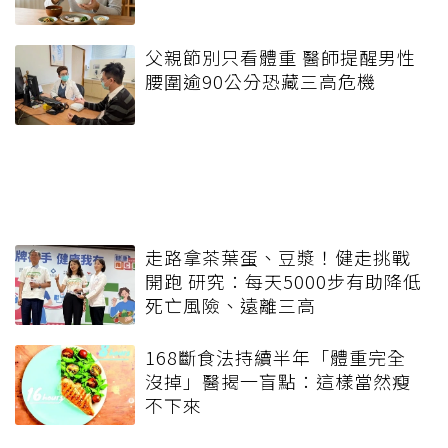
父親節別只看體重 醫師提醒男性
腰圍逾90公分恐藏三高危機
走路拿茶葉蛋、豆漿！健走挑戰
開跑 研究：每天5000步有助降低
死亡風險、遠離三高
168斷食法持續半年「體重完全
沒掉」醫揭一盲點：這樣當然瘦
不下來