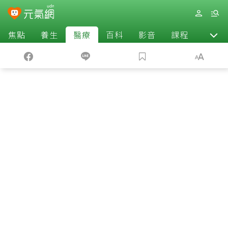
焦點
養生
醫療
百科
影音
課程
退休