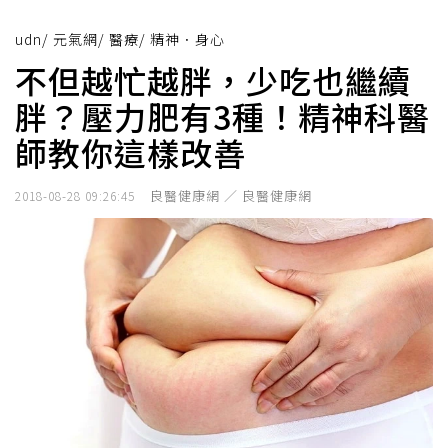
udn
/
元氣網
/
醫療
/
精神．身心
不但越忙越胖，少吃也繼續
胖？壓力肥有3種！精神科醫
師教你這樣改善
良醫健康網 ／ 良醫健康網
2018-08-28 09:26:45