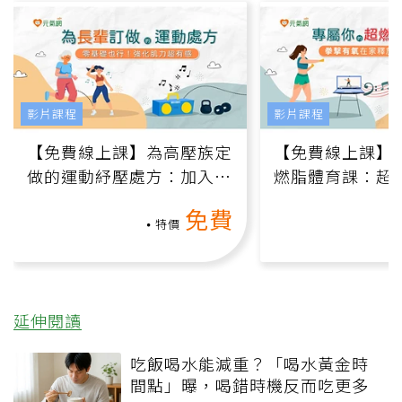
影片課程
影片課程
【免費線上課】為高壓族定
【免費線上課】
做的運動紓壓處方：加入行
燃脂體育課：超
動、增肌、互動元素，0基
氧」高壓族在家
免費
礎也能做！
負擔
特價
延伸閱讀
吃飯喝水能減重？「喝水黃金時
間點」曝，喝錯時機反而吃更多