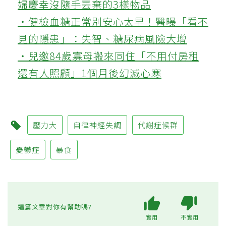
婦慶幸沒隨手丟棄的3樣物品
‧健檢血糖正常別安心太早！醫曝「看不
見的隱患」：失智、糖尿病風險大增
‧兒邀84歲寡母搬來同住「不用付房租
還有人照顧」1個月後幻滅心寒
壓力大
自律神經失調
代謝症候群
憂鬱症
暴食
這篇文章對你有幫助嗎?
實用
不實用