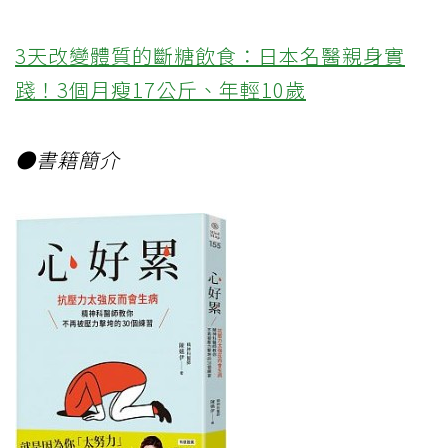
3天改變體質的斷糖飲食：日本名醫親身實
踐！3個月瘦17公斤、年輕10歲
●書籍簡介