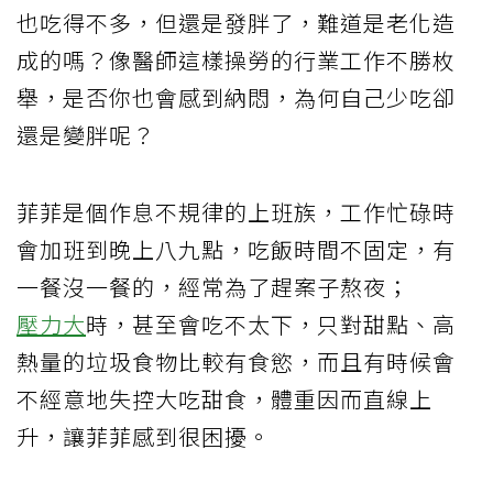
也吃得不多，但還是發胖了，難道是老化造
成的嗎？像醫師這樣操勞的行業工作不勝枚
舉，是否你也會感到納悶，為何自己少吃卻
還是變胖呢？
菲菲是個作息不規律的上班族，工作忙碌時
會加班到晚上八九點，吃飯時間不固定，有
一餐沒一餐的，經常為了趕案子熬夜；
壓力大
時，甚至會吃不太下，只對甜點、高
熱量的垃圾食物比較有食慾，而且有時候會
不經意地失控大吃甜食，體重因而直線上
升，讓菲菲感到很困擾。