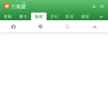
焦點
養生
醫療
百科
影音
課程
退休