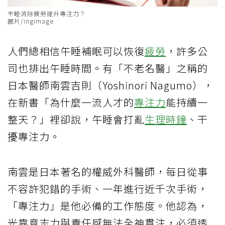
午睡消除疲勞提升專注力？
圖片/ingimage
人們總相信午睡補眠可以恢復
疲勞
，許多公
司也排出午睡時間。有「不老名醫」之稱的
日本醫師南雲吉則（Yoshinori Nagumo），
在新書「為什麼一流人才的
專注力
能持續一
整天？」裡卻說，午睡會打亂
生理時鐘
、干
擾專注力。
南雲是日本著名的權威外科醫師，每日從事
不容許犯錯的手術、一年進行近千次手術，
「專注力」是他必備的工作態度。他認為，
光靠意志力與責任感無法全神貫注，必須透