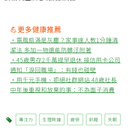
💪更多健康推薦
‧電風扇滿是灰塵？家事達人教1分鐘清
潔法 多加一物還能防髒汙附著
‧45歲男存2千萬提早退休 接信用卡公司
通知「淚回職場」：有錢也碰壁
‧用千元手機、拒絕社群網站 48歲社長
中年後重視和放棄的事：不為面子消費
專注力
生理時鐘
疲勞
趴睡
失眠