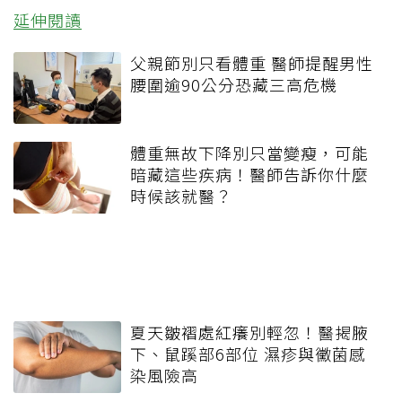
延伸閱讀
父親節別只看體重 醫師提醒男性
腰圍逾90公分恐藏三高危機
體重無故下降別只當變瘦，可能
暗藏這些疾病！醫師告訴你什麼
時候該就醫？
夏天皺褶處紅癢別輕忽！醫揭腋
下、鼠蹊部6部位 濕疹與黴菌感
染風險高