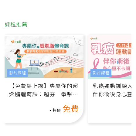
課程推薦
影片課程
影片課程
【免費線上課】專屬你的超
乳癌運動訓練入門
燃脂體育課：超夯「拳擊有
伴你術後身心靈
氧」高壓族在家釋放壓力無
上影音課）
免費
負擔
特價