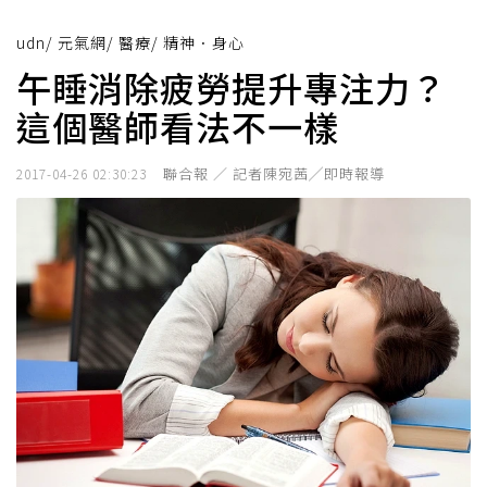
udn
/
元氣網
/
醫療
/
精神．身心
午睡消除疲勞提升專注力？
這個醫師看法不一樣
聯合報 ／ 記者陳宛茜╱即時報導
2017-04-26 02:30:23