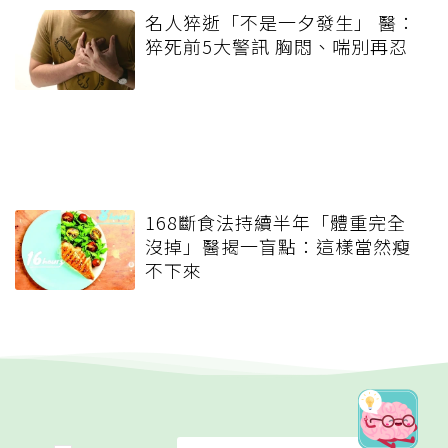
名人猝逝「不是一夕發生」 醫：
猝死前5大警訊 胸悶、喘別再忍
168斷食法持續半年「體重完全
沒掉」醫揭一盲點：這樣當然瘦
不下來