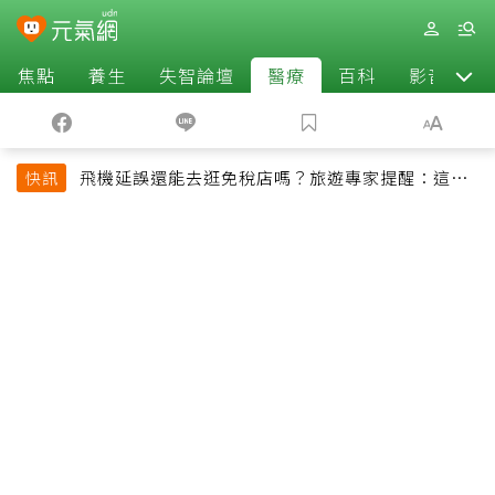
焦點
養生
失智論壇
醫療
百科
影音
飛機延誤還能去逛免稅店嗎？旅遊專家提醒：這個
快訊
時間最好別離開登機門