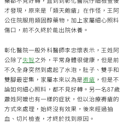
藥都不見好轉，直到到彰化醫院仔細檢查後
才發現，原來是「類天皰瘡」在作怪，王阿
公住院服用類固醇藥物，加上家屬細心照料
傷口，前不久終於能出院休養。
彰化醫院一般外科醫師李忠懷表示，王姓阿
公除了
失智
之外，平常身體很健康，但是前
不久全身突然到處起了水泡，肚子、雙手和
雙腳最密集，家屬本來以為是
褥瘡
，但是不
論如何細心照料，都不見好轉。另一名87歲
蕭姓阿嬤也有一樣的症狀，但以治療褥瘡的
方式來處理，始終沒有效果，後來經過抽
血、切片檢查，才終於找到原因。