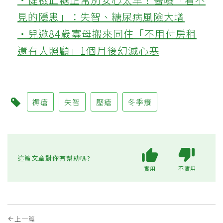
見的隱患」：失智、糖尿病風險大增
‧兒邀84歲寡母搬來同住「不用付房租
還有人照顧」1個月後幻滅心寒
褥瘡
失智
壓瘡
冬季癢
這篇文章對你有幫助嗎?
實用
不實用
上一篇