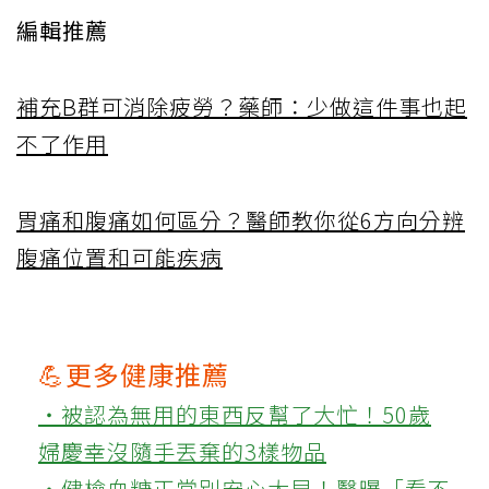
編輯推薦
補充B群可消除疲勞？藥師：少做這件事也起
不了作用
胃痛和腹痛如何區分？醫師教你從6方向分辨
腹痛位置和可能疾病
💪更多健康推薦
‧被認為無用的東西反幫了大忙！50歲
婦慶幸沒隨手丟棄的3樣物品
‧健檢血糖正常別安心太早！醫曝「看不