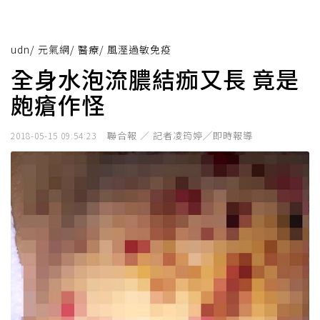
udn
/
元氣網
/
醫療
/
風溼過敏免疫
全身水泡流膿結痂又長 竟是
皰瘡作怪
聯合報 ／ 記者凌筠婷╱即時報導
2018-05-15 09:54:23