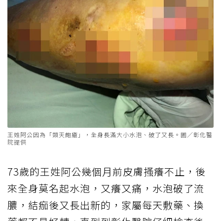
王姓阿公因為「類天皰瘡」，全身長滿大小水泡、破了又長。圖／彰化醫
院提供
73歲的王姓阿公幾個月前皮膚搔癢不止，後
來全身莫名起水泡，又癢又痛，水泡破了流
膿，結痂後又長出新的，家屬每天敷藥、換