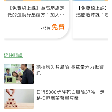
【免費線上課】為高壓族定
【免費線上課】
做的運動紓壓處方：加入行
燃脂體育課：超
動、增肌、互動元素，0基
氧」高壓族在家
免費
礎也能做！
負擔
特價
延伸閱讀
聽損增失智風險 長輩量六力揪警
訊
日行5000步降死亡風險37% 走
路換超商茶葉蛋豆漿