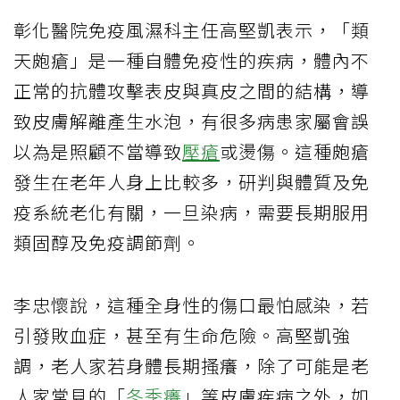
彰化醫院免疫風濕科主任高堅凱表示，「類
天皰瘡」是一種自體免疫性的疾病，體內不
正常的抗體攻擊表皮與真皮之間的結構，導
致皮膚解離產生水泡，有很多病患家屬會誤
以為是照顧不當導致
壓瘡
或燙傷。這種皰瘡
發生在老年人身上比較多，研判與體質及免
疫系統老化有關，一旦染病，需要長期服用
類固醇及免疫調節劑。
李忠懷說，這種全身性的傷口最怕感染，若
引發敗血症，甚至有生命危險。高堅凱強
調，老人家若身體長期搔癢，除了可能是老
人家常見的「
冬季癢
」等皮膚疾病之外，如