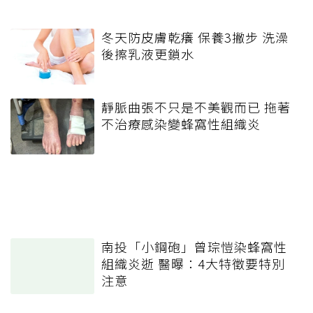
冬天防皮膚乾癢 保養3撇步 洗澡
後擦乳液更鎖水
靜脈曲張不只是不美觀而已 拖著
不治療感染變蜂窩性組織炎
南投「小鋼砲」曾琮愷染蜂窩性
組織炎逝 醫曝：4大特徵要特別
注意