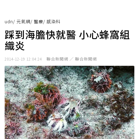
udn
/
元氣網
/
醫療
/
感染科
踩到海膽快就醫 小心蜂窩組
織炎
聯合新聞網 ／ 聯合新聞網
2014-12-19 12:04:24