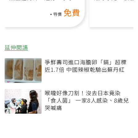
氧」高壓族在家釋放壓力無
何逆轉退化大腦
免費
負擔
課）
特價
延伸閱讀
爭鮮壽司進口海膽卵「鎘」超標
近1.7倍 中國辣椒乾驗出蘇丹紅
喉嚨好像刀割！沒去日本竟染
「食人菌」 一家8人感染、8歲兒
哭喊痛