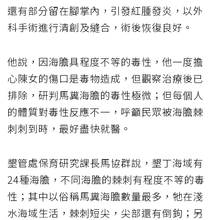
還有部分留在腳掌內，引發紅腫發炎，以外
科手術進行清創及縫合，術後恢復良好。
他說，因海膽具程度不等的毒性，他一度擔
心陳女的傷口是毒物造成，但觀察治療後已
排除，研判馬糞海膽的毒性極微；但每個人
的體質對毒性反應不一，呼籲民眾被海膽棘
刺刺到時，最好盡快就醫。
墾管處保育研究課長馬協群說，墾丁海域有
24種海膽，不同海膽的棘刺有程度不等的毒
性；其中以俗稱馬糞海膽數量最多，牠在淺
水海域生活，棘刺短尖，尖部還有倒鉤；另