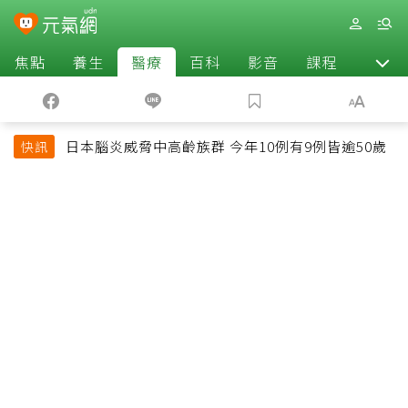
焦點
養生
醫療
百科
影音
課程
退休
日本腦炎威脅中高齡族群 今年10例有9例皆逾50歲
快訊