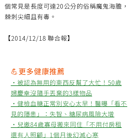
個常見是長度可達20公分的俗稱魔鬼海膽，
棘刺尖細且有毒。
【2014/12/18 聯合報】
💪更多健康推薦
‧被認為無用的東西反幫了大忙！50歲
婦慶幸沒隨手丟棄的3樣物品
‧健檢血糖正常別安心太早！醫曝「看不
見的隱患」：失智、糖尿病風險大增
‧兒邀84歲寡母搬來同住「不用付房租
還有人照顧」1個月後幻滅心寒