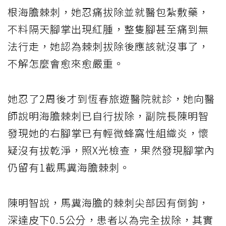
根海膽棘刺，她忍痛拔除並就醫包紮敷藥，
不料隔天腳掌出現紅腫，整隻腳甚至痛到無
法行走，她認為棘刺拔除後應該就沒事了，
不解怎麼會愈來愈嚴重。
她忍了2周後才到恆春旅遊醫院就診，她向醫
師說明海膽棘刺已自行拔除，副院長陳明智
發現她的右腳掌已有輕微蜂窩性組織炎，懷
疑沒有拔乾淨，照X光檢查，果然發現腳掌內
仍留有1截馬糞海膽棘刺。
陳明智說，馬糞海膽的棘刺尖部因有倒鉤，
深達皮下0.5公分，患者以為完全拔除，其實