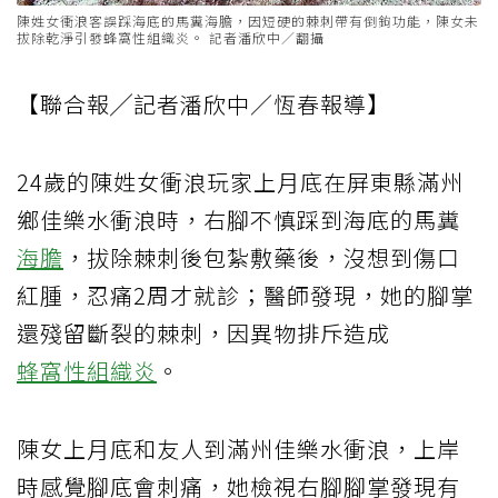
陳姓女衝浪客誤踩海底的馬糞海膽，因短硬的棘刺帶有倒鉤功能，陳女未
拔除乾淨引發蜂窩性組織炎。 記者潘欣中／翻攝
【聯合報╱記者潘欣中／恆春報導】
24歲的陳姓女衝浪玩家上月底在屏東縣滿州
鄉佳樂水衝浪時，右腳不慎踩到海底的馬糞
海膽
，拔除棘刺後包紮敷藥後，沒想到傷口
紅腫，忍痛2周才就診；醫師發現，她的腳掌
還殘留斷裂的棘刺，因異物排斥造成
蜂窩性組織炎
。
陳女上月底和友人到滿州佳樂水衝浪，上岸
時感覺腳底會刺痛，她檢視右腳腳掌發現有