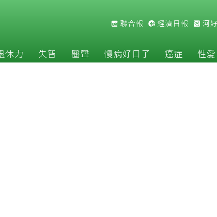
聯合報
經濟日報
河
退休力
失智
醫聲
慢病好日子
癌症
性愛