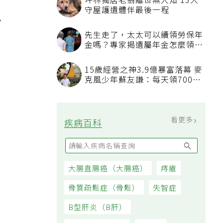
坪林獨居老翁離世無人知 13犬
守屋護遺體伴最後一程
多
先生走了，太太可以續領勞保年
金嗎？專家揭遺屬年金怎麼領，
看順位還要看資格
15歲經營之神3.9億暴富落幕 麥
克風少年蘇友謙：每天領700元
過日子
看更多
疾病百科
大腸直腸癌（大腸癌）
痔瘡
骨質疏鬆症（骨鬆）
失智症
B型肝炎（B肝）