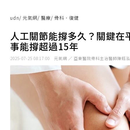
udn
/
元氣網
/
醫療
/
骨科．復健
人工關節能撐多久？關鍵在
事能撐超過15年
2025-07-25 08:17:00
元氣網 ／ 亞東醫院骨科主治醫師陳鈺