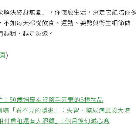
次解決終身無憂」，你怎麼生活，決定它能陪你
，不如每天都從飲食、運動、姿勢與衛生細節做
用越穩、越走越遠。
專頁
)
忙！50歲婦慶幸沒隨手丟棄的3樣物品
醫曝「看不見的隱患」：失智、糖尿病風險大增
不用付房租還有人照顧」1個月後幻滅心寒