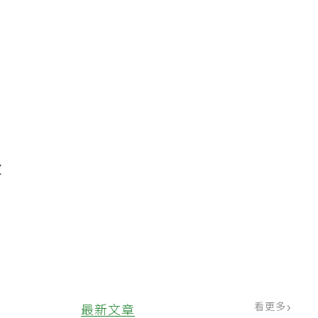
激
、
看更多
最新文章