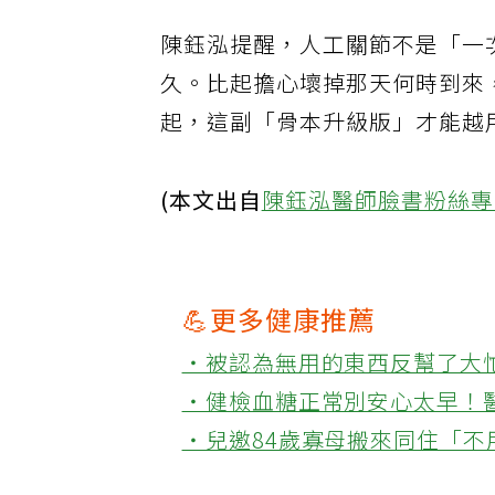
陳鈺泓提醒，人工關節不是「一
久。比起擔心壞掉那天何時到來
起，這副「骨本升級版」才能越
(本文出自
陳鈺泓醫師臉書粉絲
💪更多健康推薦
‧被認為無用的東西反幫了大
‧健檢血糖正常別安心太早！
‧兒邀84歲寡母搬來同住「