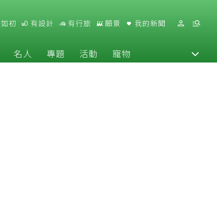
好如初
有設計
有行旅
願景
我的新聞
名人
專題
活動
寵物