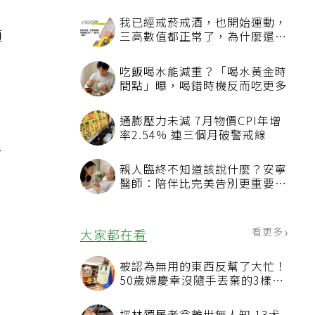
我已經戒菸戒酒，也開始運動，
適
三高數值都正常了，為什麼還不
能停藥？
吃飯喝水能減重？「喝水黃金時
間點」曝，喝錯時機反而吃更多
通膨壓力未減 7月物價CPI年增
率2.54% 連三個月破警戒線
人
親人臨終不知道該說什麼？安寧
醫師：陪伴比完美告別更重要，
4句話值得及早說出口
看更多
大家都在看
被認為無用的東西反幫了大忙！
50歲婦慶幸沒隨手丟棄的3樣物
品