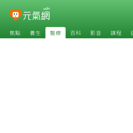
焦點
養生
醫療
百科
影音
課程