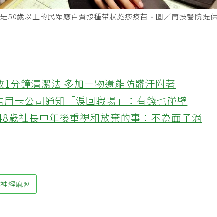
是50歲以上的民眾應自費接種帶狀皰疹疫苗。圖／南投醫院提
教1分鐘清潔法 多加一物還能防髒汙附著
接信用卡公司通知「淚回職場」：有錢也碰壁
48歲社長中年後重視和放棄的事：不為面子消
面神經麻痺