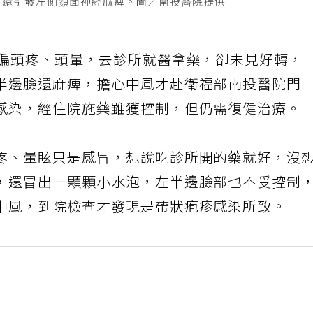
，還引發左側顏面神經麻痺。圖／南投醫院提供
側偏頭疼、頭暈，去診所就醫拿藥，卻未見好轉，
半邊臉還麻痺，擔心中風才赴衛福部南投醫院門
感染，經住院施藥雖獲控制，但仍需復健治療。
疼、暈眩只是感冒，想說吃診所開的藥就好，沒
，還冒出一顆顆小水泡，左半邊臉部也不受控制
中風，到院檢查才發現是帶狀疱疹感染所致。