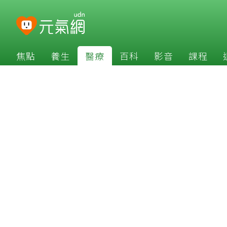
焦點
養生
醫療
百科
影音
課程