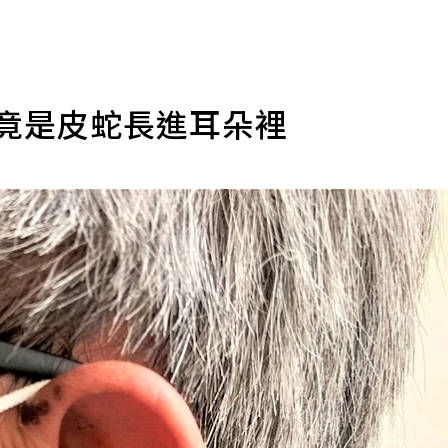
 竟是皮蛇長進耳朵裡