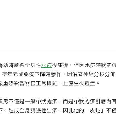
為幼時感染全身性
水痘
後康復，但因水痘帶狀皰
節，待年老或免疫下降時發作，因沿著神經分枝分
嚴重恐影響器官正常機能，且產生後遺症。
黃男不僅是一般帶狀皰疹，而是帶狀皰疹引發內
下，造成全身瀰漫性出疹，因此他的「皮蛇」不