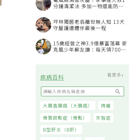
電風扇滿是灰塵？家事達人教1
分鐘清潔法 多加一物還能防髒
供
汙附著
坪林獨居老翁離世無人知 13犬
守屋護遺體伴最後一程
15歲經營之神3.9億暴富落幕 麥
克風少年蘇友謙：每天領700元
過日子
看更多
疾病百科
大腸直腸癌（大腸癌）
痔瘡
骨質疏鬆症（骨鬆）
失智症
B型肝炎（B肝）