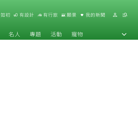
好如初
有設計
有行旅
願景
我的新聞
名人
專題
活動
寵物