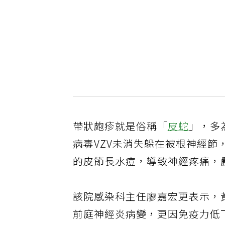
帶狀皰疹就是俗稱「
皮蛇
」，多
病毒VZV未消失躲在被根神經
的皮節長水痘，導致神經疼痛，
該院感染科主任廖嘉宏更表示，
前庭神經炎病變，更因免疫力低