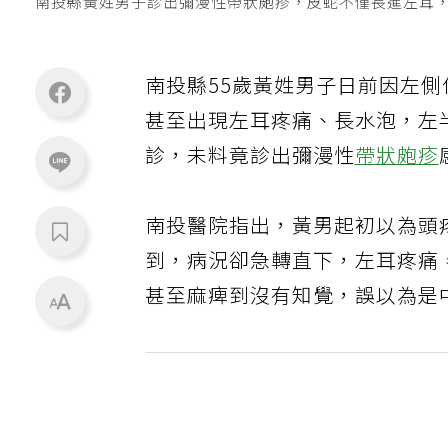
南投縣黃姓男子診出彌漫性帶狀皰疹，皮蛇不僅長進左耳
南投縣55歲黃姓男子日前因左
甚至出現左耳疼痛、長水泡，左
診，未料竟診出彌漫性
帶狀皰疹
南投醫院指出，黃男起初以為頭
到，病況卻急轉直下，左耳疼痛
甚至麻痺到沒有知覺，誤以為是