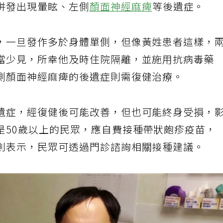
併發出現暈眩、左側
顏面神經麻痺
等後遺症。
，一旦發作多於身體單側，但像黃姓患者這樣，
當少見，所幸他及時住院隔離，並施用抗病毒藥
側顏面神經麻痺的後遺症則需復健治療。
遺症，經復健後可能改善，但也可能終身受損，
是50歲以上的民眾，應自費接種帶狀皰疹疫苗，
則表示，民眾可透過門診諮詢相關接種建議。