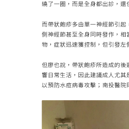
繞了一圈，而是全身都出診，還
而帶狀皰疹多由單一神經節引起
側神經節甚至全身同時發作，相
物，症狀迅速獲控制，但引發左
但廖也說，帶狀皰疹所造成的後
響日常生活，因此建議成人尤其
以預防水痘病毒攻擊；南投醫院