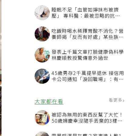
睡眠不足「血管如擰抹布被擠
壓」 專科醫：最被忽略的抗老
方法
吃飯時喝水稀釋胃酸不消化？營
養師揭「反而有好處」某些族群
才要禁
發表上千篇文章打臉健康偽科學
林慶順教授驚傳意外過世
45歲男存2千萬提早退休 接信用
卡公司通知「淚回職場」：有錢
也碰壁
看更多
大家都在看
被認為無用的東西反幫了大忙！
50歲婦慶幸沒隨手丟棄的3樣物
品