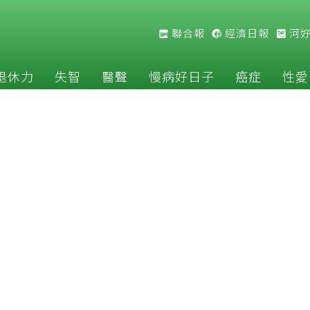
聯合報
經濟日報
河
退休力
失智
醫聲
慢病好日子
癌症
性愛