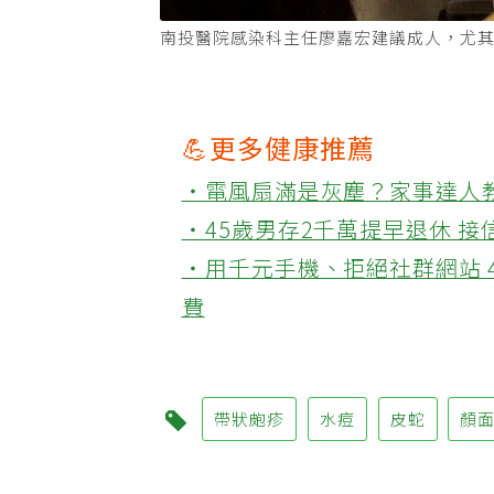
南投醫院感染科主任廖嘉宏建議成人，尤其
💪更多健康推薦
‧電風扇滿是灰塵？家事達人
‧45歲男存2千萬提早退休 
‧用千元手機、拒絕社群網站 
費
帶狀皰疹
水痘
皮蛇
顏