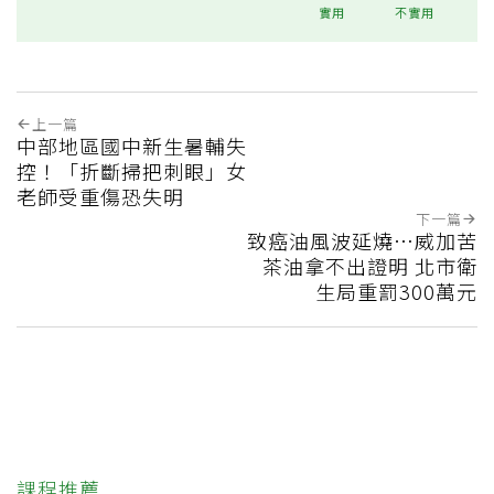
實用
不實用
上一篇
中部地區國中新生暑輔失
控！「折斷掃把刺眼」女
老師受重傷恐失明
下一篇
致癌油風波延燒…威加苦
茶油拿不出證明 北市衛
生局重罰300萬元
課程推薦