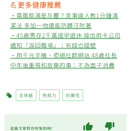
💪更多健康推薦
‧電風扇滿是灰塵？家事達人教1分鐘清
潔法 多加一物還能防髒汙附著
‧45歲男存2千萬提早退休 接信用卡公司
通知「淚回職場」：有錢也碰壁
‧用千元手機、拒絕社群網站 48歲社長
中年後重視和放棄的事：不為面子消費
念珠菌
免疫力
抗藥性
這篇文章對你有幫助嗎?