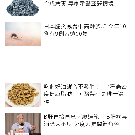
合成病毒 專家示警噩夢情境
日本腦炎威脅中高齡族群 今年10
例有9例皆逾50歲
吃對好油護心不發胖！「7種高密
度健康脂肪」，酪梨不是唯一選
擇
B肝再接再厲／廖運範： B肝病毒
消除大不易 免疫力是關鍵角色