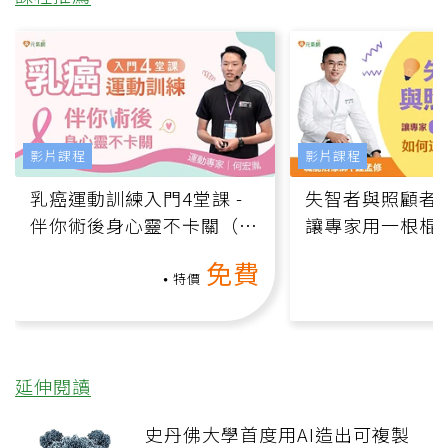
影片課程
影片課程
乳癌運動訓練入門4堂課 -
失智者與照顧者
伴你術後身心靈不卡關（線
讓專家用一根棍
上影音課）
何逆轉退化大腦
免費
課）
特價
延伸閱讀
史丹佛大學首度用AI造出可複製