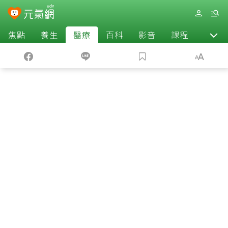
焦點
養生
醫療
百科
影音
課程
退休