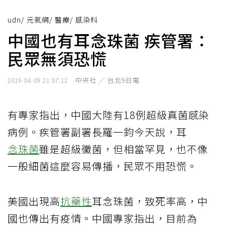
udn
/
元氣網
/
醫療
/
感染科
中國也有耳念珠菌 疾管署：
民眾無須恐慌
中央社 ／ 台北9日電
2019-04-09 21:57:12
有專家指出，中國大陸有18例超級真菌感染
病例。疾管署副署長羅一鈞今天說，耳
念珠菌
雖是超級黴菌，但相當罕見，也不像
一般細菌這麼容易傳播，民眾不用恐慌。
美國出現高
抗藥性
耳念珠菌，致死率高，中
國也傳出有疫情。中國專家指出，目前為